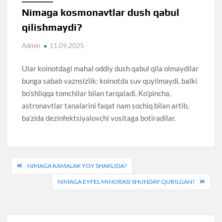
Nimaga kosmonavtlar dush qabul
qilishmaydi?
Admin
11.09.2025
Ular koinotdagi mahal oddiy dush qabul qila olmaydilar
bunga sabab vaznsizlik: koinotda suv quyilmaydi, balki
bo’shliqqa tomchilar bilan tarqaladi. Ko’pincha,
astronavtlar tanalarini faqat nam sochiq bilan artib,
ba’zida dezinfektsiyalovchi vositaga botiradilar.
Post
NIMAGA KAMALAK YOY SHAKLIDA?
menyusi
NIMAGA EYFEL MINORASI SHUNDAY QURILGAN?