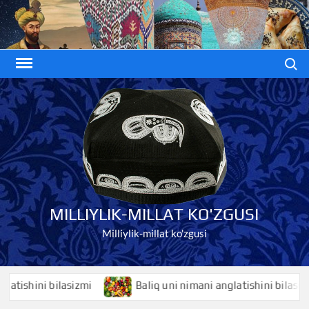
Skip
to
content
Search
MILLIYLIK-MILLAT KO'ZGUSI
Milliylik-millat ko'zgusi
shini bilasizmi
Baliq uni nimani anglatishini bilasizmi