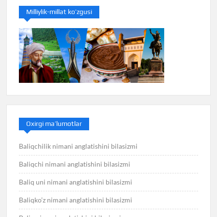
Milliylik-millat ko’zgusi
Oxirgi ma’lumotlar
Baliqchilik nimani anglatishini bilasizmi
Baliqchi nimani anglatishini bilasizmi
Baliq uni nimani anglatishini bilasizmi
Baliqko’z nimani anglatishini bilasizmi