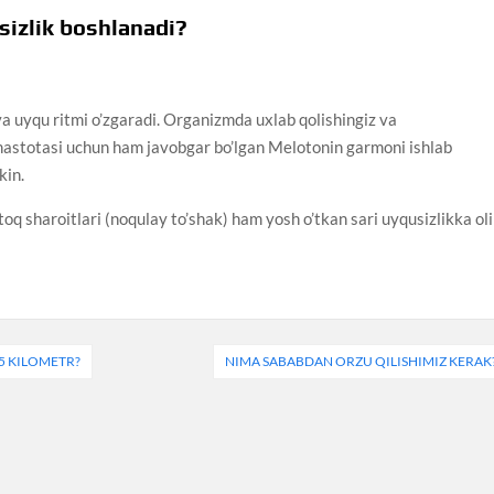
sizlik boshlanadi?
 va uyqu ritmi o’zgaradi. Organizmda uxlab qolishingiz va
hastotasi uchun ham javobgar bo’lgan Melotonin garmoni ishlab
kin.
oq sharoitlari (noqulay to’shak) ham yosh o’tkan sari uyqusizlikka ol
5 KILOMETR?
NIMA SABABDAN ORZU QILISHIMIZ KERAK