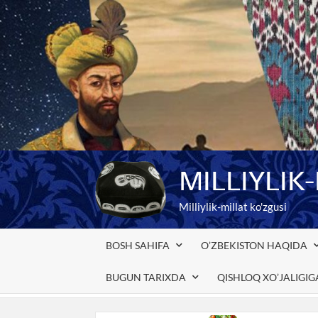
Skip
to
content
MILLIYLIK
Milliylik-millat ko'zgusi
BOSH SAHIFA
O’ZBEKISTON HAQIDA
BUGUN TARIXDA
QISHLOQ XO’JALIGI