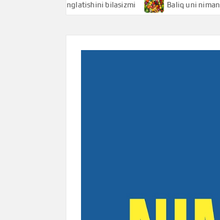
hi nimani anglatishini bilasizmi
Baliq uni nimani anglati