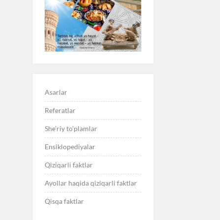
Asarlar
Referatlar
She’riy to’plamlar
Ensiklopediyalar
Qiziqarli faktlar
Ayollar haqida qiziqarli faktlar
Qisqa faktlar