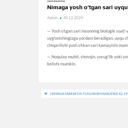
Nimaga yosh o’tgan sari uyqu
Admin
30.12.2024
— Yosh o’tgan sari insonning biologik soati
uyg’onishingizga yordam beradigan, uyqu c
chiqarilishi yosh o’tkan sari kamayishi mum
— Noqulay muhit, shovqin, yorug’lik yoki yot
kelishi mumkin.
Post
NIMAGA MARAFON YUGURISH MASOFASI 42,19
menyusi