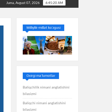
Baliq nimani anglatishini bilasizmi
Balans nimani a
Juma, Avgust 07, 2026
6:45:21 AM
Milliylik-millat ko’zgusi
Oxirgi ma’lumotlar
Baliqchilik nimani anglatishini
bilasizmi
Baliqchi nimani anglatishini
bilasizmi