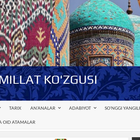
-MILLAT KO'ZGUSI
TARIX
AN’ANALAR
ADABIYOT
SO’NGGI YANGIL
GA OID ATAMALAR