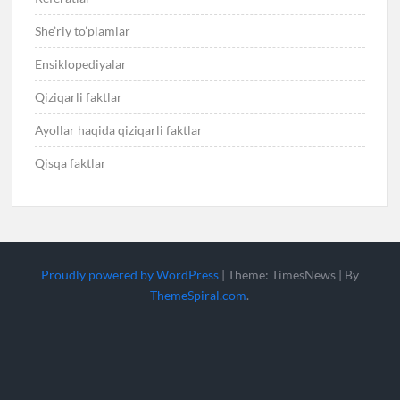
She’riy to’plamlar
Ensiklopediyalar
Qiziqarli faktlar
Ayollar haqida qiziqarli faktlar
Qisqa faktlar
Proudly powered by WordPress
|
Theme: TimesNews
|
By
ThemeSpiral.com
.