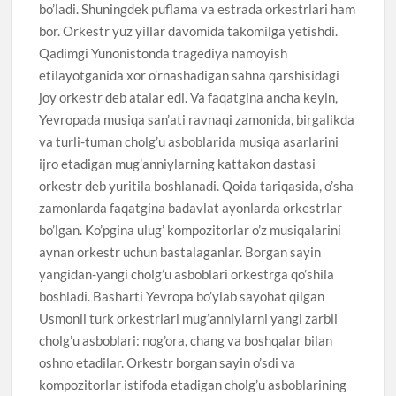
bo’ladi. Shuningdek puflama va estrada orkestrlari ham
bor. Orkestr yuz yillar davomida takomilga yetishdi.
Qadimgi Yunonistonda tragediya namoyish
etilayotganida xor o’rnashadigan sahna qarshisidagi
joy orkestr deb atalar edi. Va faqatgina ancha keyin,
Yevropada musiqa san’ati ravnaqi zamonida, birgalikda
va turli-tuman cholg’u asboblarida musiqa asarlarini
ijro etadigan mug’anniylarning kattakon dastasi
orkestr deb yuritila boshlanadi. Qoida tariqasida, o’sha
zamonlarda faqatgina badavlat ayonlarda orkestrlar
bo’lgan. Ko’pgina ulug’ kompozitorlar o’z musiqalarini
aynan orkestr uchun bastalaganlar. Borgan sayin
yangidan-yangi cholg’u asboblari orkestrga qo’shila
boshladi. Basharti Yevropa bo’ylab sayohat qilgan
Usmonli turk orkestrlari mug’anniylarni yangi zarbli
cholg’u asboblari: nog’ora, chang va boshqalar bilan
oshno etadilar. Orkestr borgan sayin o’sdi va
kompozitorlar istifoda etadigan cholg’u asboblarining