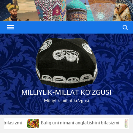
Skip
to
content
Search
MILLIYLIK-MILLAT KO'ZGUSI
Milliylik-millat ko'zgusi
asizmi
Baliq uni nimani anglatishini bilasizmi
Bal