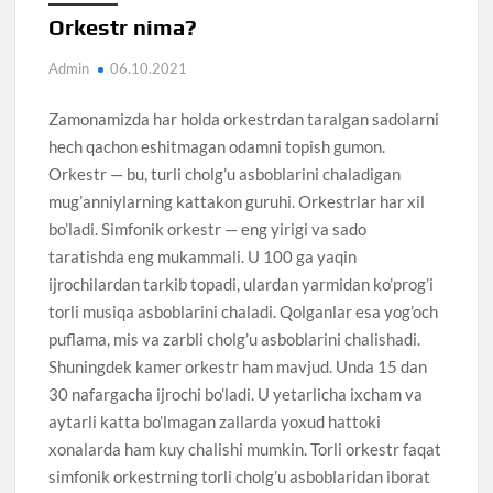
Orkestr nima?
Admin
06.10.2021
Zamonamizda har holda orkestrdan taralgan sadolarni
hech qachon eshitmagan odamni topish gumon.
Orkestr — bu, turli cholg’u asboblarini chaladigan
mug’anniylarning kattakon guruhi. Orkestrlar har xil
bo’ladi. Simfonik orkestr — eng yirigi va sado
taratishda eng mukammali. U 100 ga yaqin
ijrochilardan tarkib topadi, ulardan yarmidan ko’prog’i
torli musiqa asboblarini chaladi. Qolganlar esa yog’och
puflama, mis va zarbli cholg’u asboblarini chalishadi.
Shuningdek kamer orkestr ham mavjud. Unda 15 dan
30 nafargacha ijrochi bo’ladi. U yetarlicha ixcham va
aytarli katta bo’lmagan zallarda yoxud hattoki
xonalarda ham kuy chalishi mumkin. Torli orkestr faqat
simfonik orkestrning torli cholg’u asboblaridan iborat