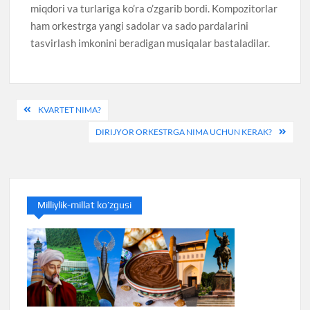
miqdori va turlariga ko’ra o’zgarib bordi. Kompozitorlar
ham orkestrga yangi sadolar va sado pardalarini
tasvirlash imkonini beradigan musiqalar bastaladilar.
Post
KVARTET NIMA?
menyusi
DIRIJYOR ORKESTRGA NIMA UCHUN KERAK?
Milliylik-millat ko’zgusi