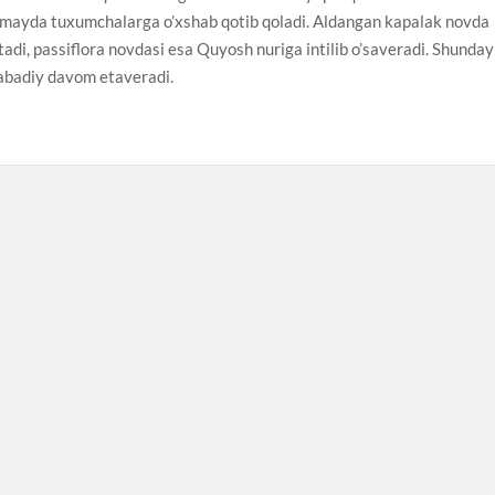
ik mayda tuxumchalarga o’xshab qotib qoladi. Aldangan kapalak novda
etadi, passiflora novdasi esa Quyosh nuriga intilib o’saveradi. Shunday
 abadiy davom etaveradi.