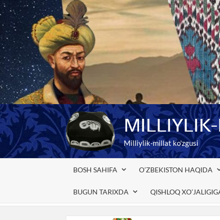
Skip
to
content
MILLIYLIK
Milliylik-millat ko'zgusi
BOSH SAHIFA
O’ZBEKISTON HAQIDA
BUGUN TARIXDA
QISHLOQ XO’JALIGI