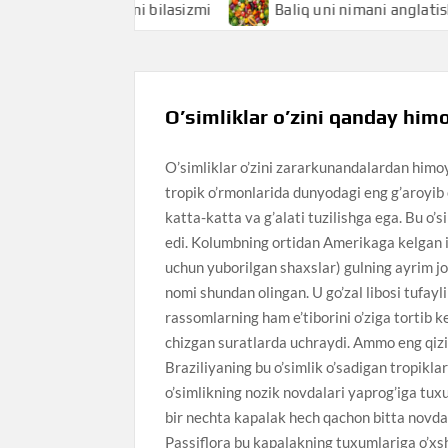
 anglatishini bilasizmi
Baliq uni nimani anglatishini bila
O’simliklar o’zini qanday him
O’simliklar o’zini zararkunandalardan himo
tropik o’rmonlarida dunyodagi eng g’aroyib o
katta-katta va g’alati tuzilishga ega. Bu o
edi. Kolumbning ortidan Amerikaga kelgan isp
uchun yuborilgan shaxslar) gulning ayrim jo
nomi shundan olingan. U go’zal libosi tufayl
rassomlarning ham e’tiborini o’ziga tortib k
chizgan suratlarda uchraydi. Ammo eng qizig
Braziliyaning bu o’simlik o’sadigan tropikla
o’simlikning nozik novdalari yaprog’iga tu
bir nechta kapalak hech qachon bitta novdag
Passiflora bu kapalakning tuxumlariga o’xs