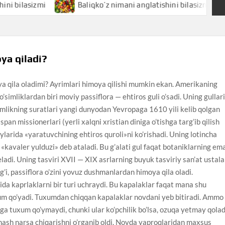
sizmi
Baliqko’z nimani anglatishini bilasizmi
Bal
oya qiladi?
ya qila oladimi? Ayrimlari himoya qilishi mumkin ekan. Amerikaning
’simliklardan biri moviy passiflora — ehtiros guli o’sadi. Uning gullar
’simlikning suratlari yangi dunyodan Yevropaga 1610 yili kelib qolgan
an missionerlari (yerli xalqni xristian diniga o’tishga targ’ib qilish
ylarida «yaratuvchining ehtiros quroli»ni ko’rishadi. Uning lotincha
i «kavaler yulduzi» deb ataladi. Bu g’alati gul faqat botaniklarning em
eladi. Uning tasviri XVII — XIX asrlarning buyuk tasviriy san’at ustala
’i, passiflora o’zini yovuz dushmanlardan himoya qila oladi.
rida kaprlaklarni bir turi uchraydi. Bu kapalaklar faqat mana shu
xum qo’yadi. Tuxumdan chiqqan kapalaklar novdani yeb bitiradi. Ammo
a tuxum qo’ymaydi, chunki ular ko’pchilik bo’lsa, ozuqa yetmay qolad
hash narsa chiqarishni o’rganib oldi. Novda yaproqlaridan maxsus