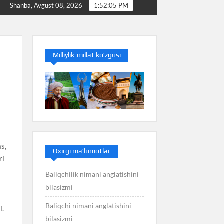
iq nimani anglatishini bilasizmi
Balans nimani anglatishi
Shanba, Avgust 08, 2026
1:52:05 PM
Milliylik-millat ko’zgusi
i
as,
Oxirgi ma’lumotlar
ri
Baliqchilik nimani anglatishini
bilasizmi
Baliqchi nimani anglatishini
i.
bilasizmi