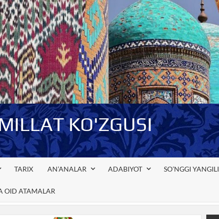
-MILLAT KO'ZGUSI
TARIX
AN’ANALAR
ADABIYOT
SO’NGGI YANGIL
GA OID ATAMALAR