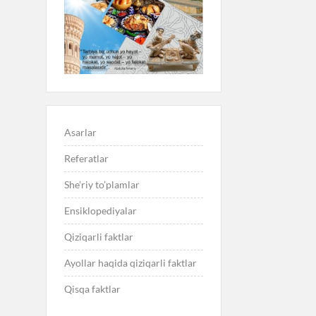
Asarlar
Referatlar
She’riy to’plamlar
Ensiklopediyalar
Qiziqarli faktlar
Ayollar haqida qiziqarli faktlar
Qisqa faktlar