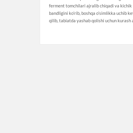
ferment tomchilari ajralib chiqadi va kich
bandligini ko’rib, boshqa o’simlikka uchib k
qilib, tabiatda yashab qolishi uchun kurash