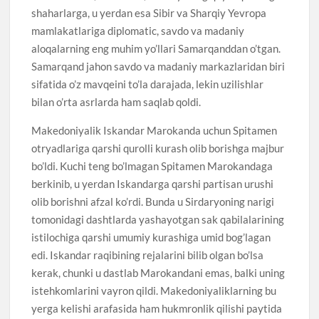
shaharlarga, u yerdan esa Sibir va Sharqiy Yevropa
mamlakatlariga diplomatic, savdo va madaniy
aloqalarning eng muhim yo’llari Samarqanddan o’tgan.
Samarqand jahon savdo va madaniy markazlaridan biri
sifatida o’z mavqeini to’la darajada, lekin uzilishlar
bilan o’rta asrlarda ham saqlab qoldi.
Makedoniyalik Iskandar Marokanda uchun Spitamen
otryadlariga qarshi qurolli kurash olib borishga majbur
bo’ldi. Kuchi teng bo’lmagan Spitamen Marokandaga
berkinib, u yerdan Iskandarga qarshi partisan urushi
olib borishni afzal ko’rdi. Bunda u Sirdaryoning narigi
tomonidagi dashtlarda yashayotgan sak qabilalarining
istilochiga qarshi umumiy kurashiga umid bog’lagan
edi. Iskandar raqibining rejalarini bilib olgan bo’lsa
kerak, chunki u dastlab Marokandani emas, balki uning
istehkomlarini vayron qildi. Makedoniyaliklarning bu
yerga kelishi arafasida ham hukmronlik qilishi paytida