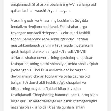
aniqlanmadi. Shahar xarobalarining V-VI asrlarga oid
qatlamlari hali yaxshi o’rganilmagan.
V asrning oxiri va VI asrning boshlarida So’g’dda
feodalizm rivojlana boshlaydi. Eski shaharlarga
tayangan mustaqil dehqonchilik okruglari tashkil
topadi. Samarqand asta-sekin iqtisodiy jihatdan
mustahkamlanadi va uning tevaragida mustahkam
qo’sh halqali istehkomlar qad ko’taradi. VII-VIII
asrlarda shahar devorlarining qo’shaloq halqasidan
tashqarida, uning g’arbi-shimoliy qismida aholi ko’plab
joylashgan. Bu hol IX-X asrlarda qad ko’targan
devorlarning ichidan topilgan va o’sha davrga oid
bo’lgan to’rtburchakli teshik so’g’d chaqalari va
idishlarning mayda bo’laklari bilan bilvosita
tasdiqlanadi. Chaqalarning hammasi ham tuproq bilan
birga qurilish materiallariga aralashib ketmaganligini
nazarga olsak, u holda IX asrda qurilish ishlari