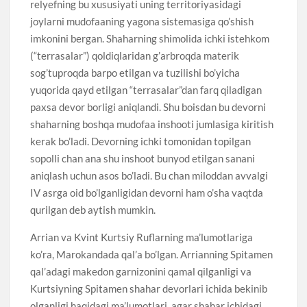
relyefning bu xususiyati uning territoriyasidagi
joylarni mudofaaning yagona sistemasiga qo’shish
imkonini bergan. Shaharning shimolida ichki istehkom
(“terrasalar”) qoldiqlaridan g’arbroqda materik
sog’tuproqda barpo etilgan va tuzilishi bo’yicha
yuqorida qayd etilgan “terrasalar”dan farq qiladigan
paxsa devor borligi aniqlandi. Shu boisdan bu devorni
shaharning boshqa mudofaa inshooti jumlasiga kiritish
kerak bo’ladi. Devorning ichki tomonidan topilgan
sopolli chan ana shu inshoot bunyod etilgan sanani
aniqlash uchun asos bo’ladi. Bu chan miloddan avvalgi
IV asrga oid bo’lganligidan devorni ham o’sha vaqtda
qurilgan deb aytish mumkin.
Arrian va Kvint Kurtsiy Ruflarning ma’lumotlariga
ko’ra, Marokandada qal’a bo’lgan. Arrianning Spitamen
qal’adagi makedon garnizonini qamal qilganligi va
Kurtsiyning Spitamen shahar devorlari ichida bekinib
olganligi haqidagi ma’lumotlari, agar shahar ichidagi