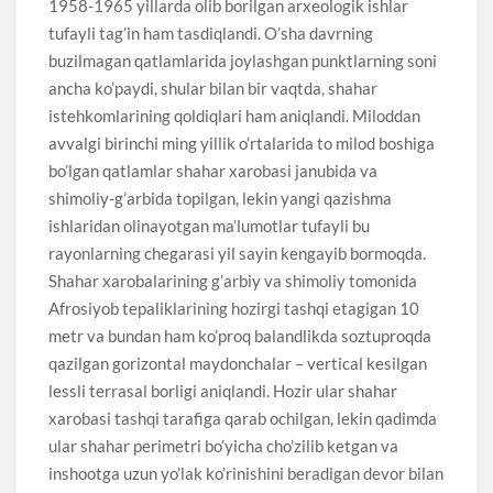
1958-1965 yillarda olib borilgan arxeologik ishlar
tufayli tag’in ham tasdiqlandi. O’sha davrning
buzilmagan qatlamlarida joylashgan punktlarning soni
ancha ko’paydi, shular bilan bir vaqtda, shahar
istehkomlarining qoldiqlari ham aniqlandi. Miloddan
avvalgi birinchi ming yillik o’rtalarida to milod boshiga
bo’lgan qatlamlar shahar xarobasi janubida va
shimoliy-g’arbida topilgan, lekin yangi qazishma
ishlaridan olinayotgan ma’lumotlar tufayli bu
rayonlarning chegarasi yil sayin kengayib bormoqda.
Shahar xarobalarining g’arbiy va shimoliy tomonida
Afrosiyob tepaliklarining hozirgi tashqi etagigan 10
metr va bundan ham ko’proq balandlikda soztuproqda
qazilgan gorizontal maydonchalar – vertical kesilgan
lessli terrasal borligi aniqlandi. Hozir ular shahar
xarobasi tashqi tarafiga qarab ochilgan, lekin qadimda
ular shahar perimetri bo’yicha cho’zilib ketgan va
inshootga uzun yo’lak ko’rinishini beradigan devor bilan