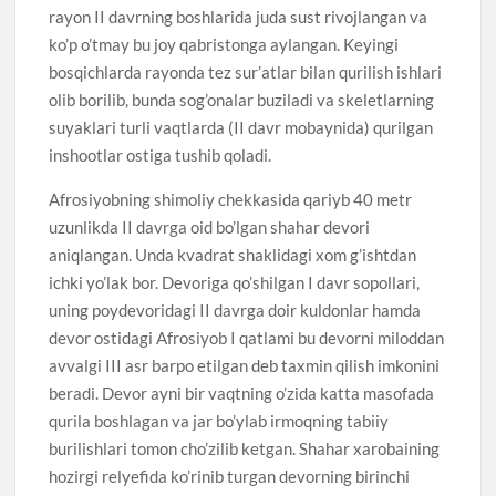
rayon II davrning boshlarida juda sust rivojlangan va
ko’p o’tmay bu joy qabristonga aylangan. Keyingi
bosqichlarda rayonda tez sur’atlar bilan qurilish ishlari
olib borilib, bunda sog’onalar buziladi va skeletlarning
suyaklari turli vaqtlarda (II davr mobaynida) qurilgan
inshootlar ostiga tushib qoladi.
Afrosiyobning shimoliy chekkasida qariyb 40 metr
uzunlikda II davrga oid bo’lgan shahar devori
aniqlangan. Unda kvadrat shaklidagi xom g’ishtdan
ichki yo’lak bor. Devoriga qo’shilgan I davr sopollari,
uning poydevoridagi II davrga doir kuldonlar hamda
devor ostidagi Afrosiyob I qatlami bu devorni miloddan
avvalgi III asr barpo etilgan deb taxmin qilish imkonini
beradi. Devor ayni bir vaqtning o’zida katta masofada
qurila boshlagan va jar bo’ylab irmoqning tabiiy
burilishlari tomon cho’zilib ketgan. Shahar xarobaining
hozirgi relyefida ko’rinib turgan devorning birinchi