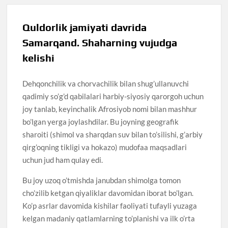
Quldorlik jamiyati davrida
Samarqand. Shaharning vujudga
kelishi
Dehqonchilik va chorvachilik bilan shug’ullanuvchi
qadimiy so’g’d qabilalari harbiy-siyosiy qarorgoh uchun
joy tanlab, keyinchalik Afrosiyob nomi bilan mashhur
bo’lgan yerga joylashdilar. Bu joyning geografik
sharoiti (shimol va sharqdan suv bilan to’silishi, g’arbiy
qirg’oqning tikligi va hokazo) mudofaa maqsadlari
uchun jud ham qulay edi.
Bu joy uzoq o’tmishda janubdan shimolga tomon
cho’zilib ketgan qiyaliklar davomidan iborat bo’lgan.
Ko’p asrlar davomida kishilar faoliyati tufayli yuzaga
kelgan madaniy qatlamlarning to’planishi va ilk o’rta