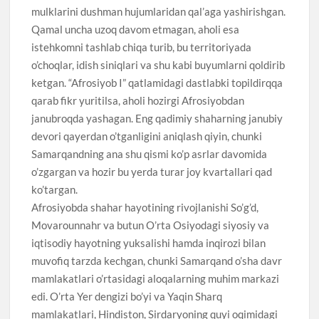
mulklarini dushman hujumlaridan qal’aga yashirishgan.
Qamal uncha uzoq davom etmagan, aholi esa
istehkomni tashlab chiqa turib, bu territoriyada
o’choqlar, idish siniqlari va shu kabi buyumlarni qoldirib
ketgan. “Afrosiyob I” qatlamidagi dastlabki topildirqqa
qarab fikr yuritilsa, aholi hozirgi Afrosiyobdan
janubroqda yashagan. Eng qadimiy shaharning janubiy
devori qayerdan o’tganligini aniqlash qiyin, chunki
Samarqandning ana shu qismi ko’p asrlar davomida
o’zgargan va hozir bu yerda turar joy kvartallari qad
ko’targan.
Afrosiyobda shahar hayotining rivojlanishi So’g’d,
Movarounnahr va butun O’rta Osiyodagi siyosiy va
iqtisodiy hayotning yuksalishi hamda inqirozi bilan
muvofiq tarzda kechgan, chunki Samarqand o’sha davr
mamlakatlari o’rtasidagi aloqalarning muhim markazi
edi. O’rta Yer dengizi bo’yi va Yaqin Sharq
mamlakatlari, Hindiston, Sirdaryoning quyi oqimidagi