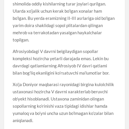
shimolida oddiy kishilarning turar joylari qurilgan.
Ularda xo’jalik uchun kerak bo’lgan xonalar ham
bo’lgan. Bu yerda eramizning II-III asrlariga oid bo’lgan
yarim doira shaklidagi sopol plitalardan qilingan
mehrob va terrakotadan yasalgan haykalchalar
topilgan.
Afrosiyobdagi V davrni belgilaydigan sopollar
kompleksi hozircha yetarli darajada emas. Lekin bu
davrdagi qatlamlarning Afrosiyob IV davri qatlami
bilan bog’liq ekanligini ko’rsatuvchi ma’lumotlar bor.
Xo’ja Doniyor maqbarasi rayonidagi birgina kulolchilik
ustaxonasi hozircha V davrni xarakterlab beruvchi
ob’yekt hisoblanadi. Ustaxona zaminidan olingan
sopollarning ko’rinishi vaza tipidagi idishlar hamda
yumaloq va bo’yni uncha uzun bo’lmagan ko’zalar bilan
aniqlanadi.