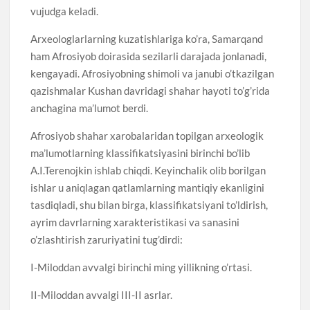
vujudga keladi.
Arxeologlarlarning kuzatishlariga ko’ra, Samarqand
ham Afrosiyob doirasida sezilarli darajada jonlanadi,
kengayadi. Afrosiyobning shimoli va janubi o’tkazilgan
qazishmalar Kushan davridagi shahar hayoti to’g’rida
anchagina ma’lumot berdi.
Afrosiyob shahar xarobalaridan topilgan arxeologik
ma’lumotlarning klassifikatsiyasini birinchi bo’lib
A.I.Terenojkin ishlab chiqdi. Keyinchalik olib borilgan
ishlar u aniqlagan qatlamlarning mantiqiy ekanligini
tasdiqladi, shu bilan birga, klassifikatsiyani to’ldirish,
ayrim davrlarning xarakteristikasi va sanasini
o’zlashtirish zaruriyatini tug’dirdi:
I-Miloddan avvalgi birinchi ming yillikning o’rtasi.
II-Miloddan avvalgi III-II asrlar.