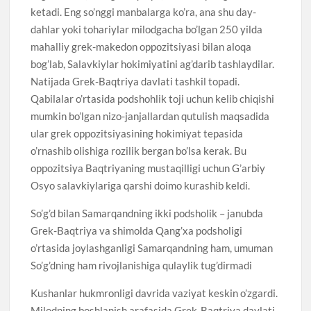
ketadi. Eng so’nggi manbalarga ko’ra, ana shu day-
dahlar yoki tohariylar milodgacha bo’lgan 250 yilda
mahalliy grek-makedon oppozitsiyasi bilan aloqa
bog’lab, Salavkiylar hokimiyatini ag’darib tashlaydilar.
Natijada Grek-Baqtriya davlati tashkil topadi.
Qabilalar o’rtasida podshohlik toji uchun kelib chiqishi
mumkin bo’lgan nizo-janjallardan qutulish maqsadida
ular grek oppozitsiyasining hokimiyat tepasida
o’rnashib olishiga rozilik bergan bo’lsa kerak. Bu
oppozitsiya Baqtriyaning mustaqilligi uchun G’arbiy
Osyo salavkiylariga qarshi doimo kurashib keldi.
So’g’d bilan Samarqandning ikki podsholik – janubda
Grek-Baqtriya va shimolda Qang’xa podsholigi
o’rtasida joylashganligi Samarqandning ham, umuman
So’g’dning ham rivojlanishiga qulaylik tug’dirmadi
Kushanlar hukmronligi davrida vaziyat keskin o’zgardi.
Milodning boshlanish arafasida Grek-Baqtriya davlati