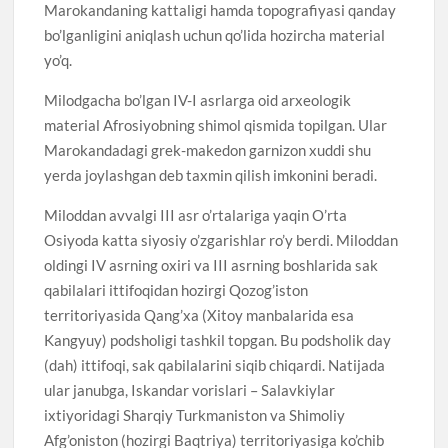
Marokandaning kattaligi hamda topografiyasi qanday
bo’lganligini aniqlash uchun qo’lida hozircha material
yo’q.
Milodgacha bo’lgan IV-I asrlarga oid arxeologik
material Afrosiyobning shimol qismida topilgan. Ular
Marokandadagi grek-makedon garnizon xuddi shu
yerda joylashgan deb taxmin qilish imkonini beradi.
Miloddan avvalgi III asr o’rtalariga yaqin O’rta
Osiyoda katta siyosiy o’zgarishlar ro’y berdi. Miloddan
oldingi IV asrning oxiri va III asrning boshlarida sak
qabilalari ittifoqidan hozirgi Qozog’iston
territoriyasida Qang’xa (Xitoy manbalarida esa
Kangyuy) podsholigi tashkil topgan. Bu podsholik day
(dah) ittifoqi, sak qabilalarini siqib chiqardi. Natijada
ular janubga, Iskandar vorislari – Salavkiylar
ixtiyoridagi Sharqiy Turkmaniston va Shimoliy
Afg’oniston (hozirgi Baqtriya) territoriyasiga ko’chib