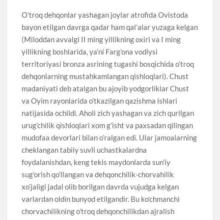
O’troq dehqonlar yashagan joylar atrofida Ovistoda
bayon etilgan davrga qadar ham qal’alar yuzaga kelgan
(Miloddan avvalgi II ming yillikning oxiri va I ming
yillikning boshlarida, ya’ni Farg’ona vodiysi
territoriyasi bronza asrining tugashi bosqichida o’troq
dehqonlarning mustahkamlangan qishloqlari). Chust
madaniyati deb atalgan bu ajoyib yodgorliklar Chust
va Oyim rayonlarida o’tkazilgan qazishma ishlari
natijasida ochildi. Aholi zich yashagan va zich qurilgan
urug’chilik qishloqlari xom g’isht va paxsadan qilingan
mudofaa devorlari bilan o’ralgan edi. Ular jamoalarning
cheklangan tabiiy suvli uchastkalardna
foydalanishdan, keng tekis maydonlarda sun’iy
sug’orish qo’llangan va dehqonchilik-chorvahilik
xo’jaligi jadal olib borilgan davrda vujudga kelgan
varlardan oldin bunyod etilgandir. Bu ko’chmanchi
chorvachilikning o’troq dehqonchilikdan ajralish