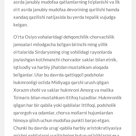
asrda janubiy mudofaa qatlamlarning to’planishi va ilk
o’rt asrda janubiy mudofaa devorining qurilishi hamda
xandaq qazilishi natijasida bu yerda tepalik vujudga
kelgan.
O’rta Osiyo vohalaridagi dehqonchilik-chorvachilik
jamoalari milodgacha bo’lgan birinchi ming yillik
o’rtalarida Sirdaryoning o’ng sohilidagi rayonlarda
joylashgan ko’chmanchi chorvador saklar bilan etnik,
iqtisodiy va harbiy jihatdan mustahkam aloqada
bo’lganlar. Ular bu davrda qattiqqo’l podsholar
hukmronligi ostida Midiyaga qarshi urush qilgan
Xorazm shohi va saklar hukmroni Amorg va malika
To’maris bilan mustahkam ittifoq tuzadilar. Hukmronlik
qilgan har bir qabila yoki qabilalar ittifoqi, podsholik
qarorgoh va odamlar, chorva mollarni hujumlardan
himoya qilish uchun mudofaa punkti barpo etgan.
Chunki bu davrda urug’-qabila harbiy aristokratiyasiya
qo’shni qabilalarni yuritishning butun og’irliklarini esa