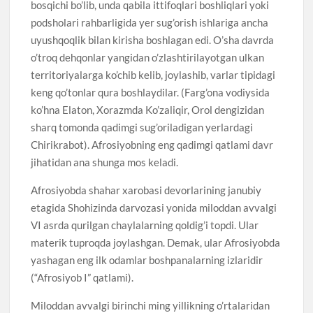
bosqichi bo’lib, unda qabila ittifoqlari boshliqlari yoki
podsholari rahbarligida yer sug’orish ishlariga ancha
uyushqoqlik bilan kirisha boshlagan edi. O’sha davrda
o’troq dehqonlar yangidan o’zlashtirilayotgan ulkan
territoriyalarga ko’chib kelib, joylashib, varlar tipidagi
keng qo’tonlar qura boshlaydilar. (Farg’ona vodiysida
ko’hna Elaton, Xorazmda Ko’zaliqir, Orol dengizidan
sharq tomonda qadimgi sug’oriladigan yerlardagi
Chirikrabot). Afrosiyobning eng qadimgi qatlami davr
jihatidan ana shunga mos keladi.
Afrosiyobda shahar xarobasi devorlarining janubiy
etagida Shohizinda darvozasi yonida miloddan avvalgi
VI asrda qurilgan chaylalarning qoldig’i topdi. Ular
materik tuproqda joylashgan. Demak, ular Afrosiyobda
yashagan eng ilk odamlar boshpanalarning izlaridir
(“Afrosiyob I” qatlami).
Miloddan avvalgi birinchi ming yillikning o’rtalaridan