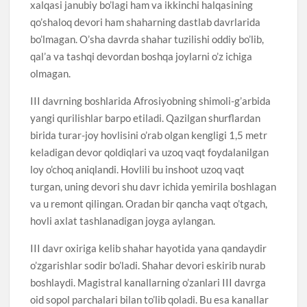
xalqasi janubiy bo’lagi ham va ikkinchi halqasining
qo’shaloq devori ham shaharning dastlab davrlarida
bo’lmagan. O’sha davrda shahar tuzilishi oddiy bo’lib,
qal’a va tashqi devordan boshqa joylarni o’z ichiga
olmagan.
III davrning boshlarida Afrosiyobning shimoli-g’arbida
yangi qurilishlar barpo etiladi. Qazilgan shurflardan
birida turar-joy hovlisini o’rab olgan kengligi 1,5 metr
keladigan devor qoldiqlari va uzoq vaqt foydalanilgan
loy o’choq aniqlandi. Hovlili bu inshoot uzoq vaqt
turgan, uning devori shu davr ichida yemirila boshlagan
va u remont qilingan. Oradan bir qancha vaqt o’tgach,
hovli axlat tashlanadigan joyga aylangan.
III davr oxiriga kelib shahar hayotida yana qandaydir
o’zgarishlar sodir bo’ladi. Shahar devori eskirib nurab
boshlaydi. Magistral kanallarning o’zanlari III davrga
oid sopol parchalari bilan to’lib qoladi. Bu esa kanallar