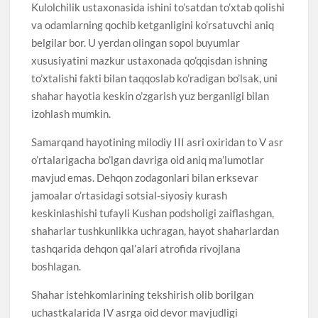
Kulolchilik ustaxonasida ishini to’satdan to’xtab qolishi
va odamlarning qochib ketganligini ko’rsatuvchi aniq
belgilar bor. U yerdan olingan sopol buyumlar
xususiyatini mazkur ustaxonada qo’qqisdan ishning
to’xtalishi fakti bilan taqqoslab ko’radigan bo’lsak, uni
shahar hayotia keskin o’zgarish yuz berganligi bilan
izohlash mumkin.
Samarqand hayotining milodiy III asri oxiridan to V asr
o’rtalarigacha bo’lgan davriga oid aniq ma’lumotlar
mavjud emas. Dehqon zodagonlari bilan erksevar
jamoalar o’rtasidagi sotsial-siyosiy kurash
keskinlashishi tufayli Kushan podsholigi zaiflashgan,
shaharlar tushkunlikka uchragan, hayot shaharlardan
tashqarida dehqon qal’alari atrofida rivojlana
boshlagan.
Shahar istehkomlarining tekshirish olib borilgan
uchastkalarida IV asrga oid devor mavjudligi