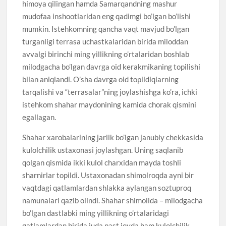
himoya qilingan hamda Samarqandning mashur
mudofaa inshootlaridan eng qadimgi bo’lgan bo’lishi
mumkin. Istehkomning qancha vaqt mavjud bo’lgan
turganligi terrasa uchastkalaridan birida miloddan
avvalgi birinchi ming yillikning o’rtalaridan boshlab
milodgacha bo’lgan davrga oid kerakmikaning topilishi
bilan aniqlandi. O’sha davrga oid topildiqlarning
tarqalishi va “terrasalar”ning joylashishga ko’ra, ichki
istehkom shahar maydonining kamida chorak qismini
egallagan.
Shahar xarobalarining jarlik bo’lgan janubiy chekkasida
kulolchilik ustaxonasi joylashgan. Uning saqlanib
qolgan qismida ikki kulol charxidan mayda toshli
sharnirlar topildi. Ustaxonadan shimolroqda ayni bir
vaqtdagi qatlamlardan shlakka aylangan soztuproq
namunalari qazib olindi. Shahar shimolida – milodgacha
bo’lgan dastlabki ming yillikning o’rtalaridagi
qatlamlardan birida juda past joyda ham kulolchilik