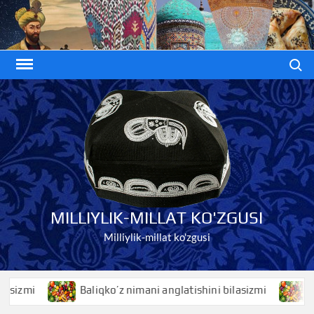
Skip
to
content
Search
MILLIYLIK-MILLAT KO'ZGUSI
Milliylik-millat ko'zgusi
Baliqko’z nimani anglatishini bilasizmi
Baliq nimani