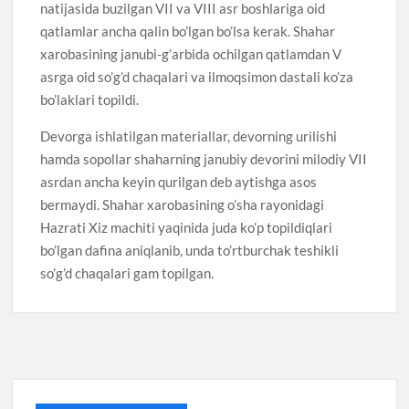
natijasida buzilgan VII va VIII asr boshlariga oid
qatlamlar ancha qalin bo’lgan bo’lsa kerak. Shahar
xarobasining janubi-g’arbida ochilgan qatlamdan V
asrga oid so’g’d chaqalari va ilmoqsimon dastali ko’za
bo’laklari topildi.
Devorga ishlatilgan materiallar, devorning urilishi
hamda sopollar shaharning janubiy devorini milodiy VII
asrdan ancha keyin qurilgan deb aytishga asos
bermaydi. Shahar xarobasining o’sha rayonidagi
Hazrati Xiz machiti yaqinida juda ko’p topildiqlari
bo’lgan dafina aniqlanib, unda to’rtburchak teshikli
so’g’d chaqalari gam topilgan.