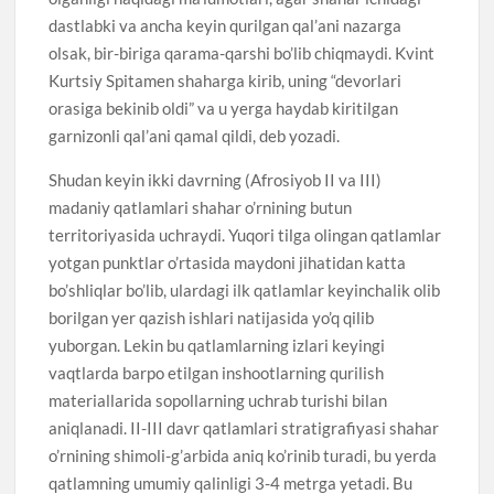
dastlabki va ancha keyin qurilgan qal’ani nazarga
olsak, bir-biriga qarama-qarshi bo’lib chiqmaydi. Kvint
Kurtsiy Spitamen shaharga kirib, uning “devorlari
orasiga bekinib oldi” va u yerga haydab kiritilgan
garnizonli qal’ani qamal qildi, deb yozadi.
Shudan keyin ikki davrning (Afrosiyob II va III)
madaniy qatlamlari shahar o’rnining butun
territoriyasida uchraydi. Yuqori tilga olingan qatlamlar
yotgan punktlar o’rtasida maydoni jihatidan katta
bo’shliqlar bo’lib, ulardagi ilk qatlamlar keyinchalik olib
borilgan yer qazish ishlari natijasida yo’q qilib
yuborgan. Lekin bu qatlamlarning izlari keyingi
vaqtlarda barpo etilgan inshootlarning qurilish
materiallarida sopollarning uchrab turishi bilan
aniqlanadi. II-III davr qatlamlari stratigrafiyasi shahar
o’rnining shimoli-g’arbida aniq ko’rinib turadi, bu yerda
qatlamning umumiy qalinligi 3-4 metrga yetadi. Bu