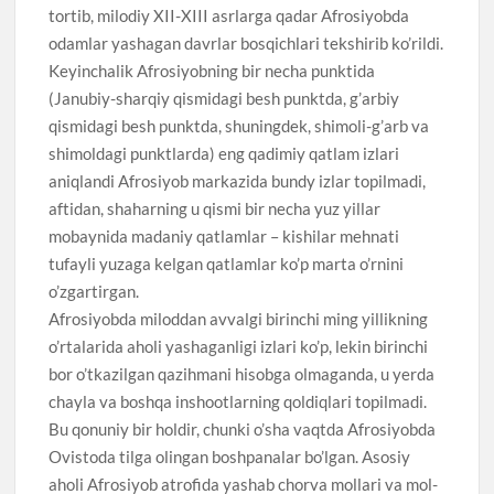
tortib, milodiy XII-XIII asrlarga qadar Afrosiyobda
odamlar yashagan davrlar bosqichlari tekshirib ko’rildi.
Keyinchalik Afrosiyobning bir necha punktida
(Janubiy-sharqiy qismidagi besh punktda, g’arbiy
qismidagi besh punktda, shuningdek, shimoli-g’arb va
shimoldagi punktlarda) eng qadimiy qatlam izlari
aniqlandi Afrosiyob markazida bundy izlar topilmadi,
aftidan, shaharning u qismi bir necha yuz yillar
mobaynida madaniy qatlamlar – kishilar mehnati
tufayli yuzaga kelgan qatlamlar ko’p marta o’rnini
o’zgartirgan.
Afrosiyobda miloddan avvalgi birinchi ming yillikning
o’rtalarida aholi yashaganligi izlari ko’p, lekin birinchi
bor o’tkazilgan qazihmani hisobga olmaganda, u yerda
chayla va boshqa inshootlarning qoldiqlari topilmadi.
Bu qonuniy bir holdir, chunki o’sha vaqtda Afrosiyobda
Ovistoda tilga olingan boshpanalar bo’lgan. Asosiy
aholi Afrosiyob atrofida yashab chorva mollari va mol-