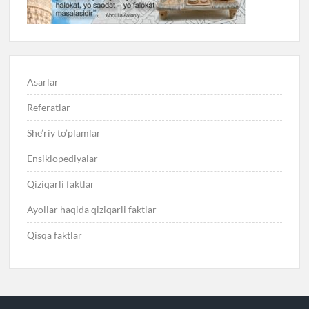
Asarlar
Referatlar
She’riy to’plamlar
Ensiklopediyalar
Qiziqarli faktlar
Ayollar haqida qiziqarli faktlar
Qisqa faktlar