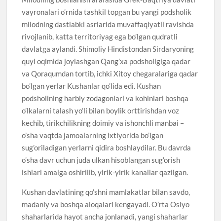
vayronalari o’rnida tashkil topgan bu yangi podsholik
milodning dastlabki asrlarida muvaffaqiyatli ravishda
rivojlanib, katta territoriyag ega bo’lgan qudratli
davlatga aylandi. Shimoliy Hindistondan Sirdaryoning
quyi oqimida joylashgan Qang’xa podsholigiga qadar
va Qoraqumdan tortib, ichki Xitoy chegaralariga qadar
bo’lgan yerlar Kushanlar qo’lida edi. Kushan
podsholining harbiy zodagonlari va kohinlari boshqa
o’lkalarni talash yo’li bilan boylik orttirishdan voz
kechib, tirikchilikning doimiy va ishonchli manbai –
o’sha vaqtda jamoalarning ixtiyorida bo’lgan
sug’oriladigan yerlarni qidira boshlaydilar. Bu davrda
o’sha davr uchun juda ulkan hisoblangan sug’orish
ishlari amalga oshirilib, yirik-yirik kanallar qazilgan.
Kushan davlatining qo’shni mamlakatlar bilan savdo,
madaniy va boshqa aloqalari kengayadi. O’rta Osiyo
shaharlarida hayot ancha jonlanadi, yangi shaharlar