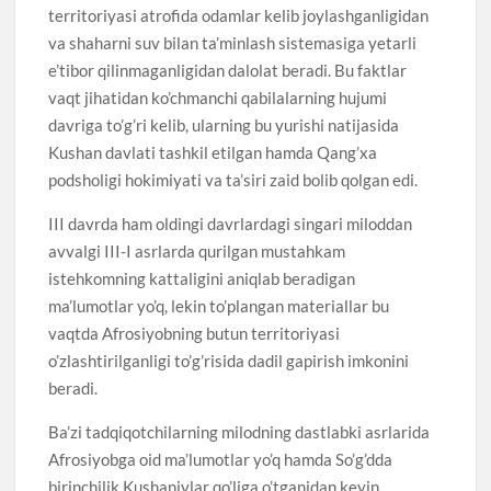
territoriyasi atrofida odamlar kelib joylashganligidan
va shaharni suv bilan ta’minlash sistemasiga yetarli
e’tibor qilinmaganligidan dalolat beradi. Bu faktlar
vaqt jihatidan ko’chmanchi qabilalarning hujumi
davriga to’g’ri kelib, ularning bu yurishi natijasida
Kushan davlati tashkil etilgan hamda Qang’xa
podsholigi hokimiyati va ta’siri zaid bolib qolgan edi.
III davrda ham oldingi davrlardagi singari miloddan
avvalgi III-I asrlarda qurilgan mustahkam
istehkomning kattaligini aniqlab beradigan
ma’lumotlar yo’q, lekin to’plangan materiallar bu
vaqtda Afrosiyobning butun territoriyasi
o’zlashtirilganligi to’g’risida dadil gapirish imkonini
beradi.
Ba’zi tadqiqotchilarning milodning dastlabki asrlarida
Afrosiyobga oid ma’lumotlar yo’q hamda So’g’dda
birinchilik Kushaniylar qo’liga o’tganidan keyin