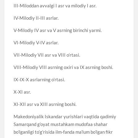
III-Miloddan avvalgi I asr va milodiy I asr.
IV-Milodiy II-III asrlar.
V-Milodiy IV asr va V asrning birinchi yarmi.
VI-Milodiy V-IV asrlar.
VII-Milodiy VII asr va VIII o’rtasi.
VIII-Milodiy VIII asrning oxiri va IX asrning boshi.
IX-IX-X asrlarning o’rtasi.
X-XI asr.
XI-XII asr va XIII asrning boshi.
Makedoniyalik Iskandar yurishlari vaqtida qadimiy
Samarqand g’oyat mustahkam mudofaa shahar
bo’lganligi to’g’risida ilm-fanda ma’lum bo’lgan fikr