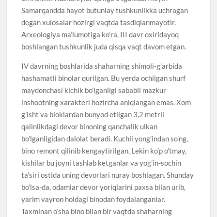
Samarqandda hayot butunlay tushkunlikka uchragan
degan xulosalar hozirgi vaqtda tasdiqlanmayotir.
Arxeologiya ma’lumotiga ko’ra, III davr oxiridayoq
boshlangan tushkunlik juda qisqa vaqt davom etgan.
IV davrning boshlarida shaharning shimoli-g’arbida
hashamatli binolar qurilgan. Bu yerda ochilgan shurf
maydonchasi kichik bo’lganligi sababli mazkur
inshootning xarakteri hozircha aniqlangan emas. Xom
g’isht va bloklardan bunyod etilgan 3,2 metrli
qalinlikdagi devor binoning qanchalik ulkan
bo’lganligidan dalolat beradi. Kuchli yong’indan so’ng,
bino remont qilinib kengaytirilgan. Lekin ko’p o’tmay,
kishilar bu joyni tashlab ketganlar va yog’in-sochin
ta’siri ostida uning devorlari nuray boshlagan. Shunday
bo’lsa-da, odamlar devor yoriqlarini paxsa bilan urib,
yarim vayron holdagi binodan foydalanganlar.
Taxminan o’sha bino bilan bir vaqtda shaharning