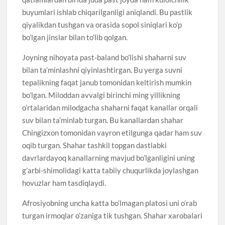
buyumlari ishlab chiqarilganligi aniqlandi. Bu pastlik
qiyalikdan tushgan va orasida sopol siniqlari ko’p
bo’lgan jinslar bilan to’lib qolgan.
Joyning nihoyata past-baland bo’lishi shaharni suv
bilan ta’minlashni qiyinlashtirgan. Bu yerga suvni
tepalikning faqat janub tomonidan keltirish mumkin
bo’lgan. Miloddan avvalgi birinchi ming yillikning
o’rtalaridan milodgacha shaharni faqat kanallar orqali
suv bilan ta’minlab turgan. Bu kanallardan shahar
Chingizxon tomonidan vayron etilgunga qadar ham suv
oqib turgan. Shahar tashkil topgan dastlabki
davrlardayoq kanallarning mavjud bo’lganligini uning
g’arbi-shimolidagi katta tabiiy chuqurlikda joylashgan
hovuzlar ham tasdiqlaydi.
Afrosiyobning uncha katta bo’lmagan platosi uni o’rab
turgan irmoqlar o’zaniga tik tushgan. Shahar xarobalari