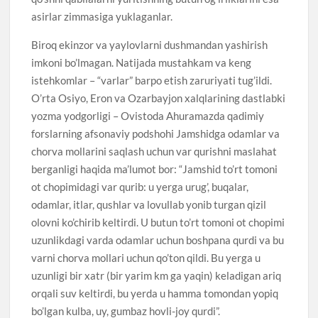
asirlar zimmasiga yuklaganlar.
Biroq ekinzor va yaylovlarni dushmandan yashirish
imkoni bo’lmagan. Natijada mustahkam va keng
istehkomlar – “varlar” barpo etish zaruriyati tug’ildi.
O’rta Osiyo, Eron va Ozarbayjon xalqlarining dastlabki
yozma yodgorligi – Ovistoda Ahuramazda qadimiy
forslarning afsonaviy podshohi Jamshidga odamlar va
chorva mollarini saqlash uchun var qurishni maslahat
berganligi haqida ma’lumot bor: “Jamshid to’rt tomoni
ot chopimidagi var qurib: u yerga urug’, buqalar,
odamlar, itlar, qushlar va lovullab yonib turgan qizil
olovni ko’chirib keltirdi. U butun to’rt tomoni ot chopimi
uzunlikdagi varda odamlar uchun boshpana qurdi va bu
varni chorva mollari uchun qo’ton qildi. Bu yerga u
uzunligi bir xatr (bir yarim km ga yaqin) keladigan ariq
orqali suv keltirdi, bu yerda u hamma tomondan yopiq
bo’lgan kulba, uy, gumbaz hovli-joy qurdi”.