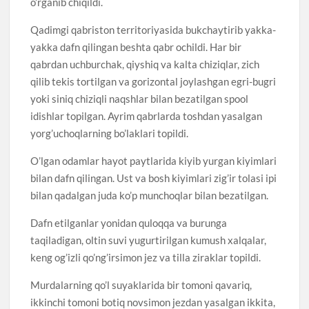
o’rganib chiqildi.
Qadimgi qabriston territoriyasida bukchaytirib yakka-
yakka dafn qilingan beshta qabr ochildi. Har bir
qabrdan uchburchak, qiyshiq va kalta chiziqlar, zich
qilib tekis tortilgan va gorizontal joylashgan egri-bugri
yoki siniq chiziqli naqshlar bilan bezatilgan spool
idishlar topilgan. Ayrim qabrlarda toshdan yasalgan
yorg’uchoqlarning bo’laklari topildi.
O’lgan odamlar hayot paytlarida kiyib yurgan kiyimlari
bilan dafn qilingan. Ust va bosh kiyimlari zig’ir tolasi ipi
bilan qadalgan juda ko’p munchoqlar bilan bezatilgan.
Dafn etilganlar yonidan quloqqa va burunga
taqiladigan, oltin suvi yugurtirilgan kumush xalqalar,
keng og’izli qo’ng’irsimon jez va tilla ziraklar topildi.
Murdalarning qo’l suyaklarida bir tomoni qavariq,
ikkinchi tomoni botiq novsimon jezdan yasalgan ikkita,