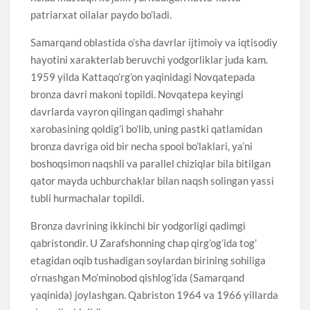
patriarxat oilalar paydo bo’ladi.
Samarqand oblastida o’sha davrlar ijtimoiy va iqtisodiy
hayotini xarakterlab beruvchi yodgorliklar juda kam.
1959 yilda Kattaqo’rg’on yaqinidagi Novqatepada
bronza davri makoni topildi. Novqatepa keyingi
davrlarda vayron qilingan qadimgi shahahr
xarobasining qoldig’i bo’lib, uning pastki qatlamidan
bronza davriga oid bir necha spool bo’laklari, ya’ni
boshoqsimon naqshli va parallel chiziqlar bila bitilgan
qator mayda uchburchaklar bilan naqsh solingan yassi
tubli hurmachalar topildi.
Bronza davrining ikkinchi bir yodgorligi qadimgi
qabristondir. U Zarafshonning chap qirg’og’ida tog’
etagidan oqib tushadigan soylardan birining sohiliga
o’rnashgan Mo’minobod qishlog’ida (Samarqand
yaqinida) joylashgan. Qabriston 1964 va 1966 yillarda