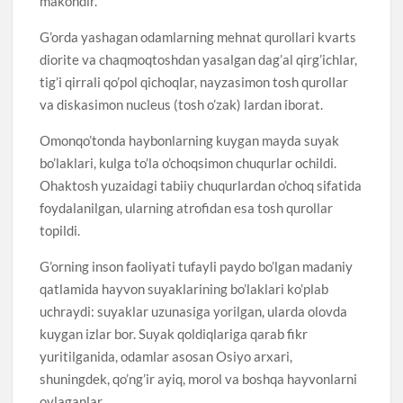
makondir.
G’orda yashagan odamlarning mehnat qurollari kvarts
diorite va chaqmoqtoshdan yasalgan dag’al qirg’ichlar,
tig’i qirrali qo’pol qichoqlar, nayzasimon tosh qurollar
va diskasimon nucleus (tosh o’zak) lardan iborat.
Omonqo’tonda haybonlarning kuygan mayda suyak
bo’laklari, kulga to’la o’choqsimon chuqurlar ochildi.
Ohaktosh yuzaidagi tabiiy chuqurlardan o’choq sifatida
foydalanilgan, ularning atrofidan esa tosh qurollar
topildi.
G’orning inson faoliyati tufayli paydo bo’lgan madaniy
qatlamida hayvon suyaklarining bo’laklari ko’plab
uchraydi: suyaklar uzunasiga yorilgan, ularda olovda
kuygan izlar bor. Suyak qoldiqlariga qarab fikr
yuritilganida, odamlar asosan Osiyo arxari,
shuningdek, qo’ng’ir ayiq, morol va boshqa hayvonlarni
ovlaganlar.