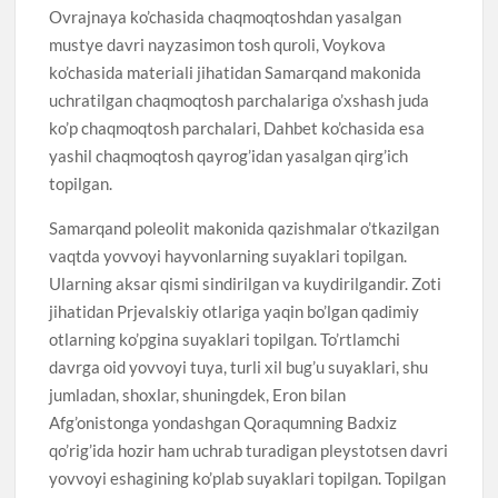
Ovrajnaya ko’chasida chaqmoqtoshdan yasalgan
mustye davri nayzasimon tosh quroli, Voykova
ko’chasida materiali jihatidan Samarqand makonida
uchratilgan chaqmoqtosh parchalariga o’xshash juda
ko’p chaqmoqtosh parchalari, Dahbet ko’chasida esa
yashil chaqmoqtosh qayrog’idan yasalgan qirg’ich
topilgan.
Samarqand poleolit makonida qazishmalar o’tkazilgan
vaqtda yovvoyi hayvonlarning suyaklari topilgan.
Ularning aksar qismi sindirilgan va kuydirilgandir. Zoti
jihatidan Prjevalskiy otlariga yaqin bo’lgan qadimiy
otlarning ko’pgina suyaklari topilgan. To’rtlamchi
davrga oid yovvoyi tuya, turli xil bug’u suyaklari, shu
jumladan, shoxlar, shuningdek, Eron bilan
Afg’onistonga yondashgan Qoraqumning Badxiz
qo’rig’ida hozir ham uchrab turadigan pleystotsen davri
yovvoyi eshagining ko’plab suyaklari topilgan. Topilgan