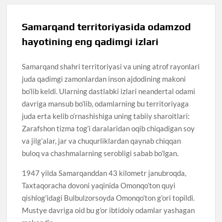
Samarqand territoriyasida odamzod
hayotining eng qadimgi izlari
Samarqand shahri territoriyasi va uning atrof rayonlari
juda qadimgi zamonlardan inson ajdodining makoni
bo’lib keldi. Ularning dastlabki izlari neandertal odami
davriga mansub bo’lib, odamlarning bu territoriyaga
juda erta kelib o’rnashishiga uning tabiiy sharoitlari:
Zarafshon tizma tog’i daralaridan oqib chiqadigan soy
va jilg’alar, jar va chuqurliklardan qaynab chiqqan
buloq va chashmalarning serobligi sabab bo’lgan.
1947 yilda Samarqanddan 43 kilometr janubroqda,
Taxtaqoracha dovoni yaqinida Omonqo’ton quyi
qishlog’idagi Bulbulzorsoyda Omonqo’ton g’ori topildi.
Mustye davriga oid bu g’or ibtidoiy odamlar yashagan