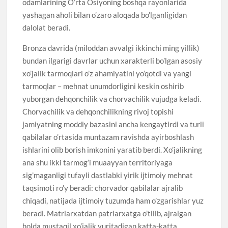
odamlarining O’rta Osiyoning boshqa rayonlarida
yashagan aholi bilan o’zaro aloqada bo’lganligidan
dalolat beradi.
Bronza davrida (miloddan avvalgi ikkinchi ming yillik)
bundan ilgarigi davrlar uchun xarakterli bo’lgan asosiy
xo’jalik tarmoqlari o’z ahamiyatini yo’qotdi va yangi
tarmoqlar – mehnat unumdorligini keskin oshirib
yuborgan dehqonchilik va chorvachilik vujudga keladi.
Chorvachilik va dehqonchilikning rivoj topishi
jamiyatning moddiy bazasini ancha kengaytirdi va turli
qabilalar o’rtasida muntazam ravishda ayirboshlash
ishlarini olib borish imkonini yaratib berdi. Xo’jalikning
ana shu ikki tarmog’i muaayyan territoriyaga
sig’maganligi tufayli dastlabki yirik ijtimoiy mehnat
taqsimoti ro’y beradi: chorvador qabilalar ajralib
chiqadi, natijada ijtimoiy tuzumda ham o’zgarishlar yuz
beradi. Matriarxatdan patriarxatga o’tilib, ajralgan
holda mustaqil xo’jalik yuritadigan katta-katta