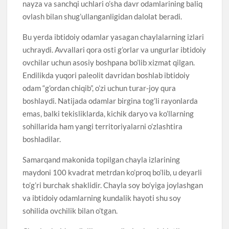
nayza va sanchqi uchlari o’sha davr odamlarining baliq
ovlash bilan shug’ullanganligidan dalolat beradi.
Bu yerda ibtidoiy odamlar yasagan chaylalarning izlari
uchraydi. Avvallari qora osti g’orlar va ungurlar ibtidoiy
ovchilar uchun asosiy boshpana bo’lib xizmat qilgan.
Endilikda yuqori paleolit davridan boshlab ibtidoiy
odam “g’ordan chiqib”, o’zi uchun turar-joy qura
boshlaydi. Natijada odamlar birgina tog’li rayonlarda
emas, balki tekisliklarda, kichik daryo va ko’llarning
sohillarida ham yangi territoriyalarni o’zlashtira
boshladilar.
Samarqand makonida topilgan chayla izlarining
maydoni 100 kvadrat metrdan ko’proq bo’lib, u deyarli
to’g’ri burchak shaklidir. Chayla soy bo’yiga joylashgan
va ibtidoiy odamlarning kundalik hayoti shu soy
sohilida ovchilik bilan o’tgan.