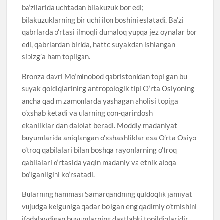
ba’zilarida uchtadan bilakuzuk bor edi;
bilakuzuklarning bir uchi ilon boshini eslatadi. Ba’zi
qabrlarda o’rtasi ilmoqli dumaloq yupqa jez oynalar bor
edi, qabrlardan birida, hatto suyakdan ishlangan
sibizg’a ham topilgan.
Bronza davri Mo’minobod qabristonidan topilgan bu
suyak qoldiqlarining antropologik tipi O’rta Osiyoning
ancha qadim zamonlarda yashagan aholisi topiga
o’xshab ketadi va ularning qon-qarindosh
ekanliklaridan dalolat beradi. Moddiy madaniyat
buyumlarida aniqlangan o’xshashliklar esa O’rta Osiyo
o’troq qabilalari bilan boshqa rayonlarning o’troq
qabilalari o’rtasida yaqin madaniy va etnik aloqa
bo’lganligini ko’rsatadi.
Bularning hammasi Samarqandning quldoqlik jamiyati
vujudga kelguniga qadar bo’lgan eng qadimiy o’tmishini
ifodalaydigan buyumlarning dastlabki topildiqlaridir,