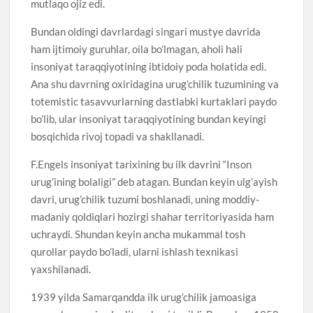
mutlaqo ojiz edi.
Bundan oldingi davrlardagi singari mustye davrida
ham ijtimoiy guruhlar, oila bo’lmagan, aholi hali
insoniyat taraqqiyotining ibtidoiy poda holatida edi.
Ana shu davrning oxiridagina urug’chilik tuzumining va
totemistic tasavvurlarning dastlabki kurtaklari paydo
bo’lib, ular insoniyat taraqqiyotining bundan keyingi
bosqichida rivoj topadi va shakllanadi.
F.Engels insoniyat tarixining bu ilk davrini “Inson
urug’ining bolaligi” deb atagan. Bundan keyin ulg’ayish
davri, urug’chilik tuzumi boshlanadi, uning moddiy-
madaniy qoldiqlari hozirgi shahar territoriyasida ham
uchraydi. Shundan keyin ancha mukammal tosh
qurollar paydo bo’ladi, ularni ishlash texnikasi
yaxshilanadi.
1939 yilda Samarqandda ilk urug’chilik jamoasiga