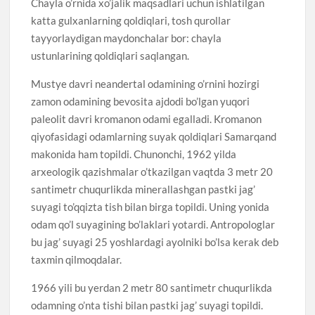
Chayla o’rnida xo’jalik maqsadlari uchun ishlatilgan
katta gulxanlarning qoldiqlari, tosh qurollar
tayyorlaydigan maydonchalar bor: chayla
ustunlarining qoldiqlari saqlangan.
Mustye davri neandertal odamining o’rnini hozirgi
zamon odamining bevosita ajdodi bo’lgan yuqori
paleolit davri kromanon odami egalladi. Kromanon
qiyofasidagi odamlarning suyak qoldiqlari Samarqand
makonida ham topildi. Chunonchi, 1962 yilda
arxeologik qazishmalar o’tkazilgan vaqtda 3 metr 20
santimetr chuqurlikda minerallashgan pastki jag’
suyagi to’qqizta tish bilan birga topildi. Uning yonida
odam qo’l suyagining bo’laklari yotardi. Antropologlar
bu jag’ suyagi 25 yoshlardagi ayolniki bo’lsa kerak deb
taxmin qilmoqdalar.
1966 yili bu yerdan 2 metr 80 santimetr chuqurlikda
odamning o’nta tishi bilan pastki jag’ suyagi topildi.