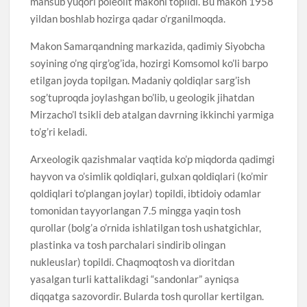
mansub yuqori poleolit makoni topildi. Bu makon 1958
yildan boshlab hozirga qadar o’rganilmoqda.
Makon Samarqandning markazida, qadimiy Siyobcha
soyining o’ng qirg’og’ida, hozirgi Komsomol ko’li barpo
etilgan joyda topilgan. Madaniy qoldiqlar sarg’ish
sog’tuproqda joylashgan bo’lib, u geologik jihatdan
Mirzacho’l tsikli deb atalgan davrning ikkinchi yarmiga
to’g’ri keladi.
Arxeologik qazishmalar vaqtida ko’p miqdorda qadimgi
hayvon va o’simlik qoldiqlari, gulxan qoldiqlari (ko’mir
qoldiqlari to’plangan joylar) topildi, ibtidoiy odamlar
tomonidan tayyorlangan 7.5 mingga yaqin tosh
qurollar (bolg’a o’rnida ishlatilgan tosh ushatgichlar,
plastinka va tosh parchalari sindirib olingan
nukleuslar) topildi. Chaqmoqtosh va dioritdan
yasalgan turli kattalikdagi “sandonlar” ayniqsa
diqqatga sazovordir. Bularda tosh qurollar kertilgan.