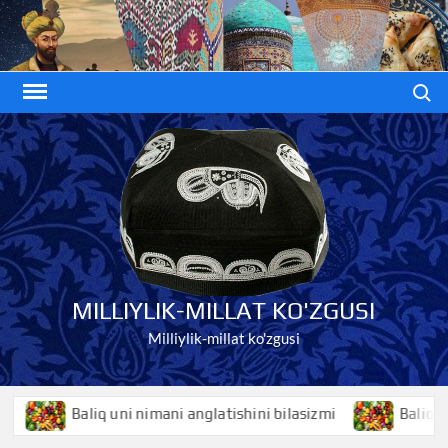
Skip
to
content
Search
MILLIYLIK-MILLAT KO'ZGUSI
Milliylik-millat ko'zgusi
liq uni nimani anglatishini bilasizmi
Baliqko’z nimani an