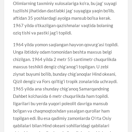
Olimlarning taxminiy xulosalariga ko’ra, bu jag’ suyagi
tuzilishi jihatidan dastlabki jag’ suyagiga yaqin bo’lib,
aftidan 35 yoshlardagi ayolga mansub bo’lsa kerak.
1967 yilda o’tkazilgan qazishmalar vaqtida bolaning
oziq tishi va pastki jag’i topildi.
1964 yilda yomon saqlangan hayvon qovurg’asi topildi.
Unga ibtidoiy odam tomonidan beshta maxsus belgi
chizilgan. 1964 yilda 2 metr 55 santimetr chuqurlikda
maxsus teshikli dengiz chig’anog’i topilgan. U zebi
ziynat buyumi bo’lib, bunday chig’anoqlar Hind okeani,
Qizil dengiz va Fors qo’ltig’i tropik zonalarida uchraydi.
1965 yilda ana shunday chig’anoq Samarqandning
Dahbet ko’chasida 6 metr chuqurlikda ham topildi.
Ilgarilari bu yerda yuqori poleolit davriga mansub
bo’lgan va chaqmoqtoshdan yasalgan qurollar ham
topilgan edi. Bu esa qadimiy zamonlarda O’rta Osiy
qabilalari bilan Hind okeani sohillaridagi qabilalari