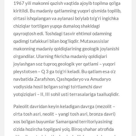
1967 yili makonni qazish vaqtida ajoyib topilma qo’lga
kiritildi. Bu madaniy qatlamning yuqori qismida topilib,
o’rtasi ishqalangan va aylanasi bo’ylab to’g’ri ingichka
chiziqlar tortilgan yupqa dumaloq shakldagi
qayroqtosh edi. Toshdagi tasvir ehtimol odamning
qadimgi tafakkuri bilan bog’liqdir. Mutaxassislar
makonning madaniy qoldiqlarining geologik joylanishi
o’rgandilar. Ularning fikricha madaniy qoldiqlari
joylashgan soz tuproq geologik yer qatlami – yuqori
pleystotsen – Q 3 ga to’g’ri keladi. Bu qatlam esa o’z
navbatida Zarafshon, Qashqadaryo va Amudaryo
vodiysida hosil bo’lgan so’ngi to’rtlamchi davr
yotqiziqlari – II, III sohil usti terrasalariga taalluqlidir.
Paleolit davridan keyin keladigan davrga (mezolit –
o’rta tosh asri, neolit – yangi tosh asri, bronza davri)
xos bo’lgan buyumlar Samarqand territoriyasining
o’zida hozircha topilgani yo’q. Biroq shahar atrofida