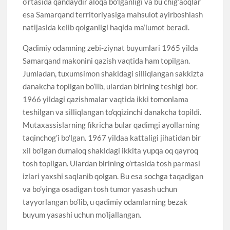
o’rtasida qandaydir aloqa bo’lganligi va bu chig’aoqlar
esa Samarqand territoriyasiga mahsulot ayirboshlash
natijasida kelib qolganligi haqida ma’lumot beradi.
Qadimiy odamning zebi-ziynat buyumlari 1965 yilda
Samarqand makonini qazish vaqtida ham topilgan.
Jumladan, tuxumsimon shakldagi silliqlangan sakkizta
danakcha topilgan bo’lib, ulardan birining teshigi bor.
1966 yildagi qazishmalar vaqtida ikki tomonlama
teshilgan va silliqlangan to’qqizinchi danakcha topildi.
Mutaxassislarning fikricha bular qadimgi ayollarning
taqinchog’i bo’lgan. 1967 yildaa kattaligi jihatidan bir
xil bo’lgan dumaloq shakldagi ikkita yupqa oq qayroq
tosh topilgan. Ulardan birining o’rtasida tosh parmasi
izlari yaxshi saqlanib qolgan. Bu esa sochga taqadigan
va bo’yinga osadigan tosh tumor yasash uchun
tayyorlangan bo’lib, u qadimiy odamlarning bezak
buyum yasashi uchun mo’ljallangan.