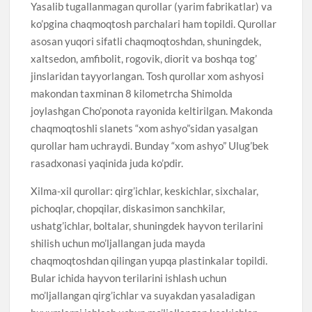
Yasalib tugallanmagan qurollar (yarim fabrikatlar) va
ko’pgina chaqmoqtosh parchalari ham topildi. Qurollar
asosan yuqori sifatli chaqmoqtoshdan, shuningdek,
xaltsedon, amfibolit, rogovik, diorit va boshqa tog’
jinslaridan tayyorlangan. Tosh qurollar xom ashyosi
makondan taxminan 8 kilometrcha Shimolda
joylashgan Cho’ponota rayonida keltirilgan. Makonda
chaqmoqtoshli slanets “xom ashyo”sidan yasalgan
qurollar ham uchraydi. Bunday “xom ashyo” Ulug’bek
rasadxonasi yaqinida juda ko’pdir.
Xilma-xil qurollar: qirg’ichlar, keskichlar, sixchalar,
pichoqlar, chopqilar, diskasimon sanchkilar,
ushatg’ichlar, boltalar, shuningdek hayvon terilarini
shilish uchun mo’ljallangan juda mayda
chaqmoqtoshdan qilingan yupqa plastinkalar topildi.
Bular ichida hayvon terilarini ishlash uchun
mo’ljallangan qirg’ichlar va suyakdan yasaladigan