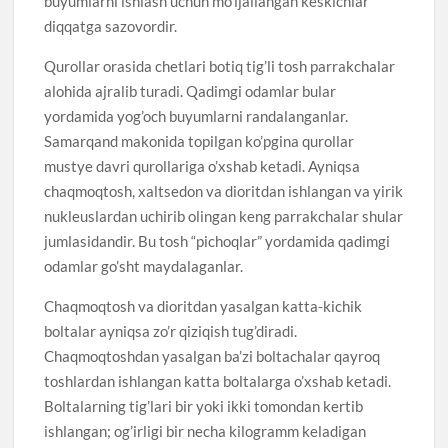
buyumlarni ishlash uchun mo’ljallangan keskichlar
diqqatga sazovordir.
Qurollar orasida chetlari botiq tig’li tosh parrakchalar
alohida ajralib turadi. Qadimgi odamlar bular
yordamida yog’och buyumlarni randalanganlar.
Samarqand makonida topilgan ko’pgina qurollar
mustye davri qurollariga o’xshab ketadi. Ayniqsa
chaqmoqtosh, xaltsedon va dioritdan ishlangan va yirik
nukleuslardan uchirib olingan keng parrakchalar shular
jumlasidandir. Bu tosh “pichoqlar” yordamida qadimgi
odamlar go’sht maydalaganlar.
Chaqmoqtosh va dioritdan yasalgan katta-kichik
boltalar ayniqsa zo’r qiziqish tug’diradi.
Chaqmoqtoshdan yasalgan ba’zi boltachalar qayroq
toshlardan ishlangan katta boltalarga o’xshab ketadi.
Boltalarning tig’lari bir yoki ikki tomondan kertib
ishlangan; og’irligi bir necha kilogramm keladigan