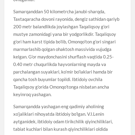
Samarqanddan 50 kilometrcha janubi-sharqda,
Taxtaqaracha dovoni rayonida, dengiz sathidan qariyb
200 metr balandlikda joylashgan Taqaliqsoy g’ori
mustye zamonidagi yana bir yodgorlikdir. Taqaliqsoy
g’ori ham karst tipida bo’lib, Omonqo’ton g’ori singari
marmarlashib qolgan ohaktosh massivida vujudga
kelgan. G’or maydonchasini shurflash vaqtida 0.25-
0.40 metr chuqurlikda hayvonlarning mayda va
parchalangan suyaklari, ko’mir bo’laklari hamda bir
qancha tosh buyumlar topildi. Ibtidoiy ovchila
Taqaliqsoy g’orida Omonqo’tonga nisbatan ancha
keyinroq yashagan.
Samarqandda yashagan eng qadimiy aholining
xo’jaliklari nihoyatda ibtidoiy bo’lgan. V.I.Lenin
aytganidek, ibtidoiy odam tirikchilik qiyinchiliklari,
tabiat kuchlari bilan kurash qiyinchiliklari oldida