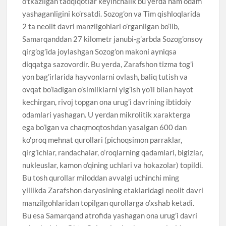
o’tkazilgan tadqiqotlar keyinchalik bu yerda ham odam
yashaganligini ko’rsatdi. Sozog’on va Tim qishloqlarida
2 ta neolit davri manzilgohlari o’rganilgan bo’lib,
Samarqanddan 27 kilometr janubi-g’arbda Sozog’onsoy
qirg’og’ida joylashgan Sozog’on makoni ayniqsa
diqqatga sazovordir. Bu yerda, Zarafshon tizma tog’i
yon bag’irlarida hayvonlarni ovlash, baliq tutish va
ovqat bo’ladigan o’simliklarni yig’ish yo’li bilan hayot
kechirgan, rivoj topgan ona urug’i davrining ibtidoiy
odamlari yashagan. U yerdan mikrolitik xarakterga
ega bo’lgan va chaqmoqtoshdan yasalgan 600 dan
ko’proq mehnat qurollari (pichoqsimon parraklar,
qirg’ichlar, randachalar, o’roqlarning qadamlari, bigizlar,
nukleuslar, kamon o’qining uchlari va hokazolar) topildi.
Bu tosh qurollar miloddan avvalgi uchinchi ming
yillikda Zarafshon daryosining etaklaridagi neolit davri
manzilgohlaridan topilgan qurollarga o’xshab ketadi.
Bu esa Samarqand atrofida yashagan ona urug’i davri