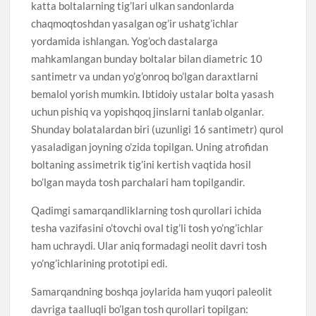
katta boltalarning tig’lari ulkan sandonlarda
chaqmoqtoshdan yasalgan og’ir ushatg’ichlar
yordamida ishlangan. Yog’och dastalarga
mahkamlangan bunday boltalar bilan diametric 10
santimetr va undan yo’g’onroq bo’lgan daraxtlarni
bemalol yorish mumkin. Ibtidoiy ustalar bolta yasash
uchun pishiq va yopishqoq jinslarni tanlab olganlar.
Shunday bolatalardan biri (uzunligi 16 santimetr) qurol
yasaladigan joyning o’zida topilgan. Uning atrofidan
boltaning assimetrik tig’ini kertish vaqtida hosil
bo’lgan mayda tosh parchalari ham topilgandir.
Qadimgi samarqandliklarning tosh qurollari ichida
tesha vazifasini o’tovchi oval tig’li tosh yo’ng’ichlar
ham uchraydi. Ular aniq formadagi neolit davri tosh
yo’ng’ichlarining prototipi edi.
Samarqandning boshqa joylarida ham yuqori paleolit
davriga taalluqli bo’lgan tosh qurollari topilgan: