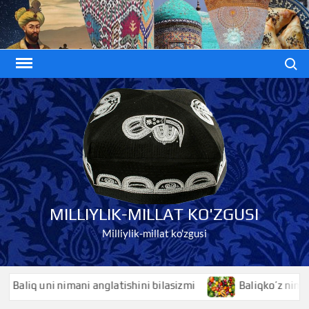
Skip
to
content
Search
MILLIYLIK-MILLAT KO'ZGUSI
Milliylik-millat ko'zgusi
liq uni nimani anglatishini bilasizmi
Baliqko’z nimani ang