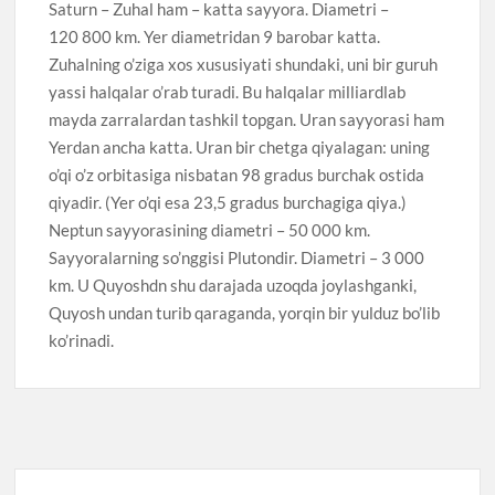
Saturn – Zuhal ham – katta sayyora. Diametri –
120 800 km. Yer diametridan 9 barobar katta.
Zuhalning o’ziga xos xususiyati shundaki, uni bir guruh
yassi halqalar o’rab turadi. Bu halqalar milliardlab
mayda zarralardan tashkil topgan. Uran sayyorasi ham
Yerdan ancha katta. Uran bir chetga qiyalagan: uning
o’qi o’z orbitasiga nisbatan 98 gradus burchak ostida
qiyadir. (Yer o’qi esa 23,5 gradus burchagiga qiya.)
Neptun sayyorasining diametri – 50 000 km.
Sayyoralarning so’nggisi Plutondir. Diametri – 3 000
km. U Quyoshdn shu darajada uzoqda joylashganki,
Quyosh undan turib qaraganda, yorqin bir yulduz bo’lib
ko’rinadi.