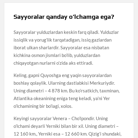
Sayyoralar qanday o’lchamga ega?
Sayyoralar yulduzlardan keskin farq qiladi. Yulduzlar
issiqlik va yorug’lik tarqatadigan, issiq gazlardan
iborat ulkan sharlardir. Sayyoralar esa nisbatan
kichkina osmon jismlari bo’lib, yulduzlardan
chiqayotgan nurlarni o’zida aks ettiradi.
Keling, gapni Quyoshga eng yaqin sayyoralardan
boshlay qolaylik. Ularning dastlabkisi Merkuriydir.
Uning diametri – 4 878 km. Bu ko’rsatkich, taxminan,
Atlantika okeanining eniga teng keladi, ya’ni Yer
o’lchamining bir bo’lagi, xolos.
Keyingi sayyoralar Venera – Cho’lpondir. Uning
o’lchami deyarli Yerniki bilan bir xil. Uning diametri –
12 160 km., Yerniki esa – 12 660 km. Qizig’i shundaki,