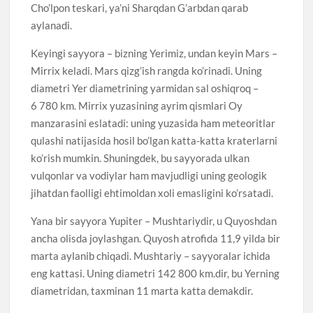
Cho’lpon teskari, ya’ni Sharqdan G’arbdan qarab
aylanadi.
Keyingi sayyora – bizning Yerimiz, undan keyin Mars –
Mirrix keladi. Mars qizg’ish rangda ko’rinadi. Uning
diametri Yer diametrining yarmidan sal oshiqroq –
6 780 km. Mirrix yuzasining ayrim qismlari Oy
manzarasini eslatadi: uning yuzasida ham meteoritlar
qulashi natijasida hosil bo’lgan katta-katta kraterlarni
ko’rish mumkin. Shuningdek, bu sayyorada ulkan
vulqonlar va vodiylar ham mavjudligi uning geologik
jihatdan faolligi ehtimoldan xoli emasligini ko’rsatadi.
Yana bir sayyora Yupiter – Mushtariydir, u Quyoshdan
ancha olisda joylashgan. Quyosh atrofida 11,9 yilda bir
marta aylanib chiqadi. Mushtariy – sayyoralar ichida
eng kattasi. Uning diametri 142 800 km.dir, bu Yerning
diametridan, taxminan 11 marta katta demakdir.