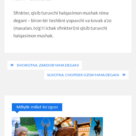
Sfinkter, qisib turuvchi halqasimon mushak nima
degani – biron-bir teshikni yopuvchi va kovak a’zo
(masalan, to’g’ri ichak sfinkteri)ni qisib turuvchi
halqasimon mushak.
Post
SIVOROTKA, ZARDOB NIMA DEGANI
menyusi
SUXOTKA, CHOPDEK OZISH NIMA DEGANI
Milliylik-millat ko’zgusi