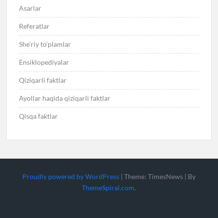
Asarlar
Referatlar
She’riy to’plamlar
Ensiklopediyalar
Qiziqarli faktlar
Ayollar haqida qiziqarli faktlar
Qisqa faktlar
Proudly powered by WordPress
|
Theme: TimesNews
|
By
ThemeSpiral.com
.