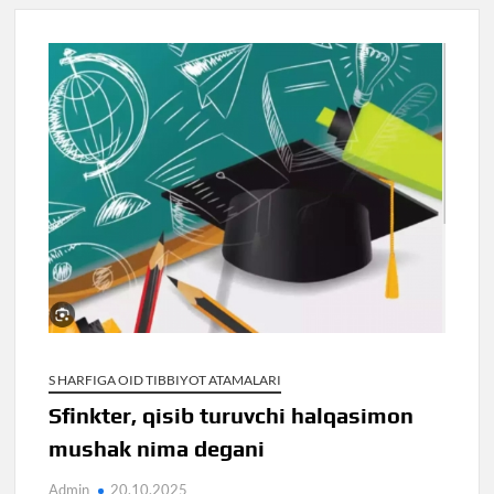
S HARFIGA OID TIBBIYOT ATAMALARI
Sfinkter, qisib turuvchi halqasimon
mushak nima degani
Admin
20.10.2025