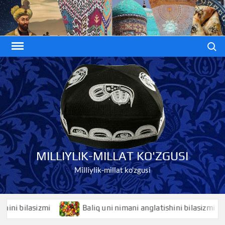
Skip
to
content
Search
MILLIYLIK-MILLAT KO'ZGUSI
Milliylik-millat ko'zgusi
i bilasizmi
Baliq uni nimani anglatishini bilasizmi