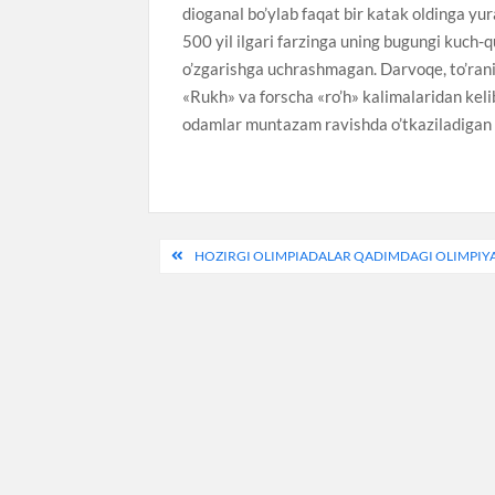
dioganal bo’ylab faqat bir katak oldinga yu
500 yil ilgari farzinga uning bugungi kuch-q
o’zgarishga uchrashmagan. Darvoqe, to’ran
«Rukh» va forscha «ro’h» kalimalaridan keli
odamlar muntazam ravishda o’tkaziladigan x
Post
HOZIRGI OLIMPIADALAR QADIMDAGI OLIMPIYA
menyusi