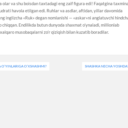
ra olar va shu boisdan taxtadagi eng zaif figura edi! Faqatgina taxmin
udrati havola etilgan edi. Ruhlar va asdlar, aftidan, yillar davomida
ing inglizcha «Ruk» degan nomlanishi — «askar»ni anglatuvchi hindch
b chiqqan. Endilikda butun dunyoda shaxmat o’ynaladi, millionlab
alqaro musobaqalarni zo’r qiziqish bilan kuzatib boradilar.
 O’YINLARIGA O’XSHASHMI?
SHASHKA NECHA YOSHDA