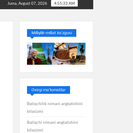
Baliq nimani anglatishini bilasizmi
Balans nimani angla
Juma, Avgust 07, 2026
4:55:34 AM
Milliylik-millat ko’zgusi
Oxirgi ma’lumotlar
Baliqchilik nimani anglatishini
bilasizmi
Baliqchi nimani anglatishini
bilasizmi