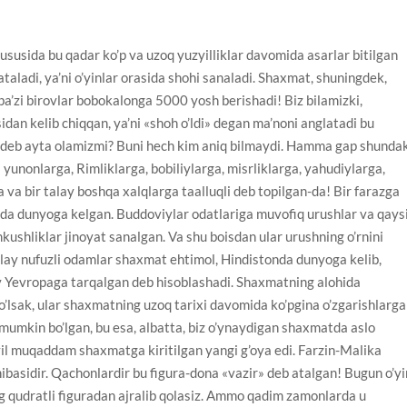
ususida bu qadar ko’p va uzoq yuzyilliklar davomida asarlar bitilgan
 ataladi, ya’ni o’yinlar orasida shohi sanaladi. Shaxmat, shuningdek,
 ba’zi birovlar bobokalonga 5000 yosh berishadi! Biz bilamizki,
dan kelib chiqqan, ya’ni «shoh o’ldi» degan ma’noni anglatadi bu
deb ayta olamizmi? Buni hech kim aniq bilmaydi. Hamma gap shundak
 yunonlarga, Rimliklarga, bobiliylarga, misrliklarga, yahudiylarga,
ga va bir talay boshqa xalqlarga taalluqli deb topilgan-da! Bir farazga
ida dunyoga kelgan. Buddoviylar odatlariga muvofiq urushlar va qays
kushliklar jinoyat sanalgan. Va shu boisdan ular urushning o’rnini
lay nufuzli odamlar shaxmat ehtimol, Hindistonda dunyoga kelib,
y Yevropaga tarqalgan deb hisoblashadi. Shaxmatning alohida
bo’lsak, ular shaxmatning uzoq tarixi davomida ko’pgina o’zgarishlarga
 mumkin bo’lgan, bu esa, albatta, biz o’ynaydigan shaxmatda aslo
 muqaddam shaxmatga kiritilgan yangi g’oya edi. Farzin-Malika
hibasidir. Qachonlardir bu figura-dona «vazir» deb atalgan! Bugun o’yi
eng qudratli figuradan ajralib qolasiz. Ammo qadim zamonlarda u