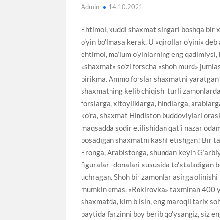
Admin
14.10.2021
Ehtimol, xuddi shaxmat singari boshqa bir x
o’yin bo’lmasa kerak. U «qirollar o’yini» deb
ehtimol, ma’lum o’yinlarning eng qadimiysi,
«shaxmat» so’zi forscha «shoh murd» jumlasi
birikma. Ammo forslar shaxmatni yaratgan 
shaxmatning kelib chiqishi turli zamonlarda
forslarga, xitoyliklarga, hindlarga, arablar
ko’ra, shaxmat Hindiston buddoviylari oras
maqsadda sodir etilishidan qat’i nazar odam
bosadigan shaxmatni kashf etishgan! Bir ta
Eronga, Arabistonga, shundan keyin G’arbi
figuralari-donalari xususida to’xtaladigan 
uchragan. Shoh bir zamonlar asirga olinishi
mumkin emas. «Rokirovka» taxminan 400 yil
shaxmatda, kim bilsin, eng maroqli tarix so
paytida farzinni boy berib qo’ysangiz, siz 