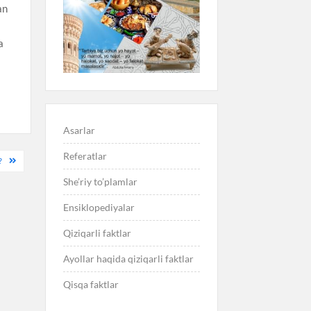
an
a
Asarlar
Referatlar
?
She’riy to’plamlar
Ensiklopediyalar
Qiziqarli faktlar
Ayollar haqida qiziqarli faktlar
Qisqa faktlar