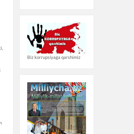
i,
Biz korrupsiyaga qarshimiz
i
n