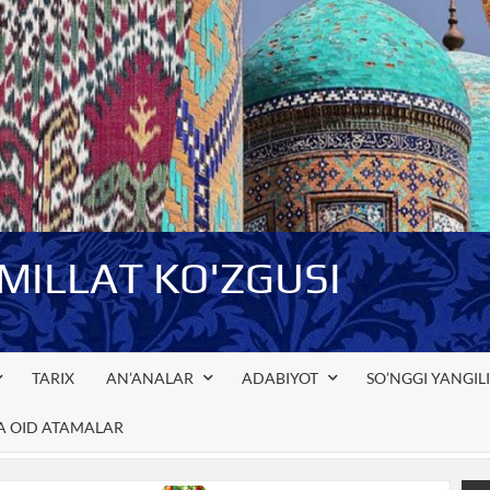
-MILLAT KO'ZGUSI
TARIX
AN’ANALAR
ADABIYOT
SO’NGGI YANGIL
GA OID ATAMALAR