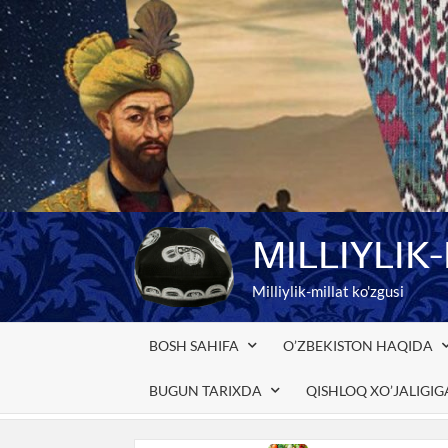
Skip
to
content
MILLIYLIK
Milliylik-millat ko'zgusi
BOSH SAHIFA
O’ZBEKISTON HAQIDA
BUGUN TARIXDA
QISHLOQ XO’JALIGI