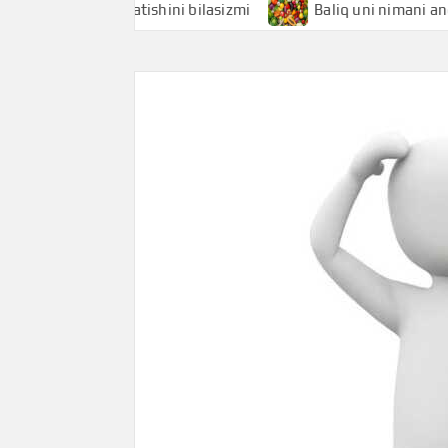
imani anglatishini bilasizmi
Baliq uni nimani anglatishin