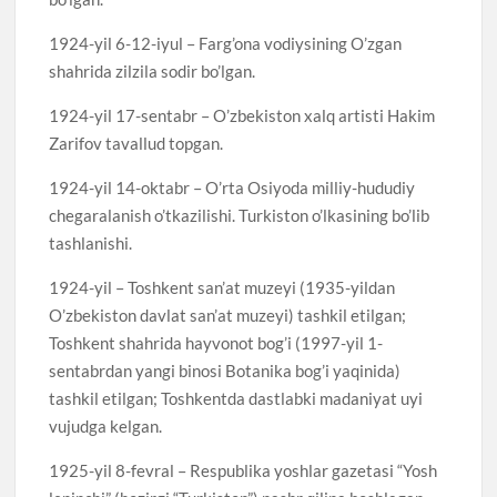
1924-yil 6-12-iyul – Farg’ona vodiysining O’zgan
shahrida zilzila sodir bo’lgan.
1924-yil 17-sentabr – O’zbekiston xalq artisti Hakim
Zarifov tavallud topgan.
1924-yil 14-oktabr – O’rta Osiyoda milliy-hududiy
chegaralanish o’tkazilishi. Turkiston o’lkasining bo’lib
tashlanishi.
1924-yil – Toshkent san’at muzeyi (1935-yildan
O’zbekiston davlat san’at muzeyi) tashkil etilgan;
Toshkent shahrida hayvonot bog’i (1997-yil 1-
sentabrdan yangi binosi Botanika bog’i yaqinida)
tashkil etilgan; Toshkentda dastlabki madaniyat uyi
vujudga kelgan.
1925-yil 8-fevral – Respublika yoshlar gazetasi “Yosh