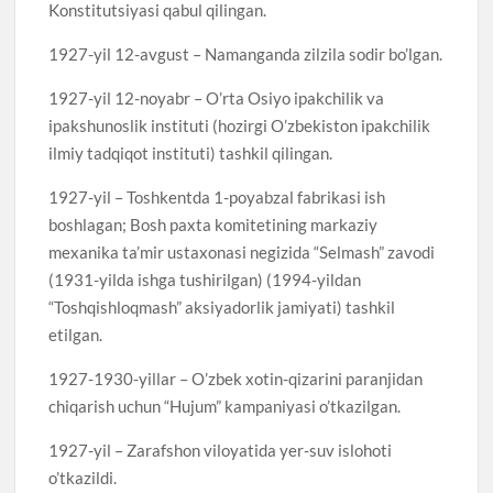
Konstitutsiyasi qabul qilingan.
1927-yil 12-avgust – Namanganda zilzila sodir bo’lgan.
1927-yil 12-noyabr – O’rta Osiyo ipakchilik va
ipakshunoslik instituti (hozirgi O’zbekiston ipakchilik
ilmiy tadqiqot instituti) tashkil qilingan.
1927-yil – Toshkentda 1-poyabzal fabrikasi ish
boshlagan; Bosh paxta komitetining markaziy
mexanika ta’mir ustaxonasi negizida “Selmash” zavodi
(1931-yilda ishga tushirilgan) (1994-yildan
“Toshqishloqmash” aksiyadorlik jamiyati) tashkil
etilgan.
1927-1930-yillar – O’zbek xotin-qizarini paranjidan
chiqarish uchun “Hujum” kampaniyasi o’tkazilgan.
1927-yil – Zarafshon viloyatida yer-suv islohoti
o’tkazildi.