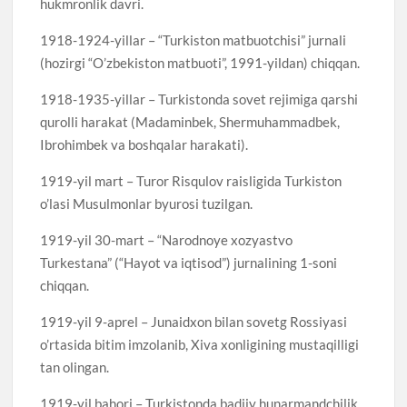
hukmronlik davri.
1918-1924-yillar – “Turkiston matbuotchisi” jurnali
(hozirgi “O’zbekiston matbuoti”, 1991-yildan) chiqqan.
1918-1935-yillar – Turkistonda sovet rejimiga qarshi
qurolli harakat (Madaminbek, Shermuhammadbek,
Ibrohimbek va boshqalar harakati).
1919-yil mart – Turor Risqulov raisligida Turkiston
o’lasi Musulmonlar byurosi tuzilgan.
1919-yil 30-mart – “Narodnoye xozyastvo
Turkestana” (“Hayot va iqtisod”) jurnalining 1-soni
chiqqan.
1919-yil 9-aprel – Junaidxon bilan sovetg Rossiyasi
o’rtasida bitim imzolanib, Xiva xonligining mustaqilligi
tan olingan.
1919-yil bahori – Turkistonda badiiy hunarmandchilik