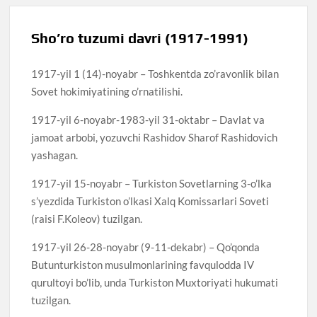
Sho’ro tuzumi davri (1917-1991)
1917-yil 1 (14)-noyabr – Toshkentda zo’ravonlik bilan
Sovet hokimiyatining o’rnatilishi.
1917-yil 6-noyabr-1983-yil 31-oktabr – Davlat va
jamoat arbobi, yozuvchi Rashidov Sharof Rashidovich
yashagan.
1917-yil 15-noyabr – Turkiston Sovetlarning 3-o’lka
s’yezdida Turkiston o’lkasi Xalq Komissarlari Soveti
(raisi F.Koleov) tuzilgan.
1917-yil 26-28-noyabr (9-11-dekabr) – Qo’qonda
Butunturkiston musulmonlarining favqulodda IV
qurultoyi bo’lib, unda Turkiston Muxtoriyati hukumati
tuzilgan.