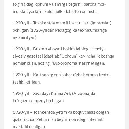
to’g’risidagi qonuni va amirga tegishli barcha mol-
mulklar, yerlarni xalq mulki deb e’lon qilinishi.
1920-yil – Toshkentda maorif institutlari (improslar)
ochilgan (1929-yildan Pedagogika texnikumlariga
aylanirilgan).
1920-yil – Buxoro viloyati hokimligining ijtimoiy-
siyosiy gazetasi (dastlab “Uchqun”, keyinchalik boshqa
nomlar bilan, hozirgi “Buxoronoma” nashr etilgan.
1920-yil – Kattaqo’rg’on shahar o’zbek drama teatri
tashkil etilgan.
1920-yil – Xivadagi Ko’hna Ark (Arzxona)da
ko’rgazma-muzeyi ochilgan.
1920-yil – Toshkentda yetim va boquvchisiz qolgan
qizlar uchun Zebunniso begim nomidagi internat
maktabi ochilgan.