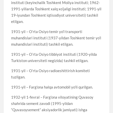
instituti (keyinchalik Toshkent Moliya instituti; 1962-
1991-yillarda Toshkent xalq xo’jaligi instituti; 1991-yil
19-iyundan Toshkent iqtisodiyot universiteti) tashkil
etilgan.
1931-yil – O’rta Osiyo temir yo’l transporti
muhandislari instituti (1937-yildan Toshkent temir yo’l
muhandislari instituti) tashkil etilgan.
1931-yil – O’rta Osiyo tibbiyot instituti (1920-yilda
Turkiston universiteti negizida) tashkil etilgan.
1931-yil – O’rta Osiyo radioeshittirish komiteti
tuzilgan.
1931-yil – Farg’ona halqa avtomobil yo’li qurilgan.
1932-yil 1-fevral – Farg’ona viloyatining Quvasoy
shahrida sement zavodi (1995-yildan
“Quvasoysement” aksiyadorlik jamiyati) ishga