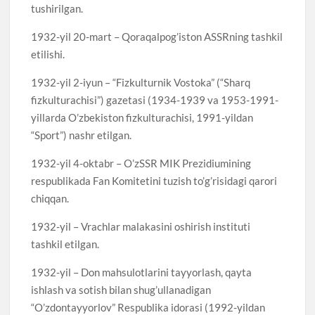
tushirilgan.
1932-yil 20-mart – Qoraqalpog’iston ASSRning tashkil
etilishi.
1932-yil 2-iyun – “Fizkulturnik Vostoka” (“Sharq
fizkulturachisi”) gazetasi (1934-1939 va 1953-1991-
yillarda O’zbekiston fizkulturachisi, 1991-yildan
“Sport”) nashr etilgan.
1932-yil 4-oktabr – O’zSSR MIK Prezidiumining
respublikada Fan Komitetini tuzish to’g’risidagi qarori
chiqqan.
1932-yil – Vrachlar malakasini oshirish instituti
tashkil etilgan.
1932-yil – Don mahsulotlarini tayyorlash, qayta
ishlash va sotish bilan shug’ullanadigan
“O’zdontayyorlov” Respublika idorasi (1992-yildan