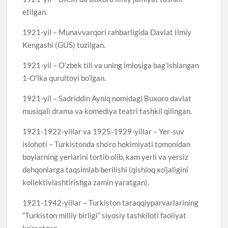
etilgan.
1921-yil – Munavvarqori rahbarligida Davlat Ilmiy
Kengashi (GUS) tuzilgan.
1921-yil – O’zbek tili va uning imlosiga bag’ishlangan
1-O’lka qurultoyi bo’lgan.
1921-yil – Sadriddin Ayniq nomidagi Buxoro davlat
musiqali drama va komediya teatri tashkil qilingan.
1921-1922-yillar va 1925-1929-yillar – Yer-suv
islohoti – Turkistonda sho’ro hokimiyati tomonidan
boylarning yerlarini tortib olib, kam yerli va yersiz
dehqonlarga taqsimlab berilishi (qishloq xo’jaligini
kollektivlashtirishga zamin yaratgan).
1921-1942-yillar – Turkiston taraqqiyparvarlarining
“Turkiston milliy birligi” siyosiy tashkiloti faoliyat
ko’rsatgan.