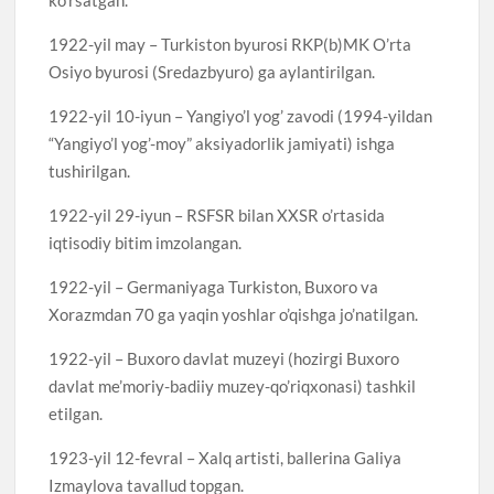
1922-yil may – Turkiston byurosi RKP(b)MK O’rta
Osiyo byurosi (Sredazbyuro) ga aylantirilgan.
1922-yil 10-iyun – Yangiyo’l yog’ zavodi (1994-yildan
“Yangiyo’l yog’-moy” aksiyadorlik jamiyati) ishga
tushirilgan.
1922-yil 29-iyun – RSFSR bilan XXSR o’rtasida
iqtisodiy bitim imzolangan.
1922-yil – Germaniyaga Turkiston, Buxoro va
Xorazmdan 70 ga yaqin yoshlar o’qishga jo’natilgan.
1922-yil – Buxoro davlat muzeyi (hozirgi Buxoro
davlat me’moriy-badiiy muzey-qo’riqxonasi) tashkil
etilgan.
1923-yil 12-fevral – Xalq artisti, ballerina Galiya
Izmaylova tavallud topgan.