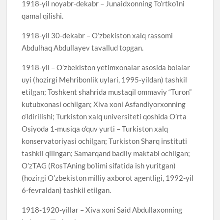
1918-yil noyabr-dekabr – Junaidxonning To’rtko’lni
qamal qilishi.
1918-yil 30-dekabr – O’zbekiston xalq rassomi
Abdulhaq Abdullayev tavallud topgan.
1918-yil – O’zbekiston yetimxonalar asosida bolalar
uyi (hozirgi Mehribonlik uylari, 1995-yildan) tashkil
etilgan; Toshkent shahrida mustaqil ommaviy “Turon”
kutubxonasi ochilgan; Xiva xoni Asfandiyorxonning
o’ldirilishi; Turkiston xalq universiteti qoshida O’rta
Osiyoda 1-musiqa o’quv yurti – Turkiston xalq
konservatoriyasi ochilgan; Turkiston Sharq instituti
tashkil qilingan; Samarqand badiiy maktabi ochilgan;
O’zTAG (RosTAning bo’limi sifatida ish yuritgan)
(hozirgi O’zbekiston milliy axborot agentligi, 1992-yil
6-fevraldan) tashkil etilgan.
1918-1920-yillar – Xiva xoni Said Abdullaxonning