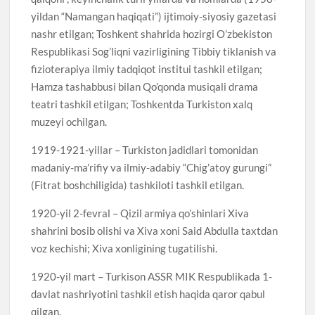
yildan “Namangan haqiqati”) ijtimoiy-siyosiy gazetasi
nashr etilgan; Toshkent shahrida hozirgi O’zbekiston
Respublikasi Sog’liqni vazirligining Tibbiy tiklanish va
fizioterapiya ilmiy tadqiqot institui tashkil etilgan;
Hamza tashabbusi bilan Qo’qonda musiqali drama
teatri tashkil etilgan; Toshkentda Turkiston xalq
muzeyi ochilgan.
1919-1921-yillar – Turkiston jadidlari tomonidan
madaniy-ma’rifiy va ilmiy-adabiy “Chig’atoy gurungi”
(Fitrat boshchiligida) tashkiloti tashkil etilgan.
1920-yil 2-fevral – Qizil armiya qo’shinlari Xiva
shahrini bosib olishi va Xiva xoni Said Abdulla taxtdan
voz kechishi; Xiva xonligining tugatilishi.
1920-yil mart – Turkison ASSR MIK Respublikada 1-
davlat nashriyotini tashkil etish haqida qaror qabul
qilgan.