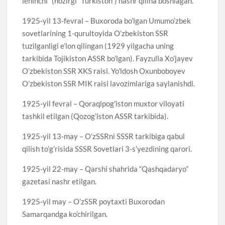
leninchi” (hozirgi “Turkiston”) nashr qilina boshlagan.
1925-yil 13-fevral – Buxoroda bo’lgan Umumo’zbek
sovetlarining 1-qurultoyida O’zbekiston SSR
tuzilganligi e’lon qilingan (1929 yilgacha uning
tarkibida Tojikiston ASSR bo’lgan). Fayzulla Xo’jayev
O’zbekiston SSR XKS raisi. Yo’ldosh Oxunboboyev
O’zbekiston SSR MIK raisi lavozimlariga saylanishdi.
1925-yil fevral – Qoraqlpog’iston muxtor viloyati
tashkil etilgan (Qozog’iston ASSR tarkibida).
1925-yil 13-may – O’zSSRni SSSR tarkibiga qabul
qilish to’g’risida SSSR Sovetlari 3-s’yezdining qarori.
1925-yil 22-may – Qarshi shahrida “Qashqadaryo”
gazetasi nashr etilgan.
1925-yil may – O’zSSR poytaxti Buxorodan
Samarqandga ko’chirilgan.