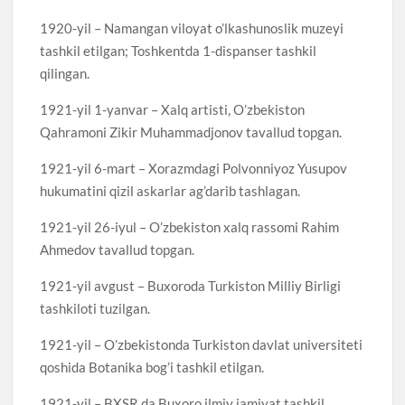
1920-yil – Namangan viloyat o’lkashunoslik muzeyi
tashkil etilgan; Toshkentda 1-dispanser tashkil
qilingan.
1921-yil 1-yanvar – Xalq artisti, O’zbekiston
Qahramoni Zikir Muhammadjonov tavallud topgan.
1921-yil 6-mart – Xorazmdagi Polvonniyoz Yusupov
hukumatini qizil askarlar ag’darib tashlagan.
1921-yil 26-iyul – O’zbekiston xalq rassomi Rahim
Ahmedov tavallud topgan.
1921-yil avgust – Buxoroda Turkiston Milliy Birligi
tashkiloti tuzilgan.
1921-yil – O’zbekistonda Turkiston davlat universiteti
qoshida Botanika bog’i tashkil etilgan.
1921-yil – BXSR da Buxoro ilmiy jamiyat tashkil