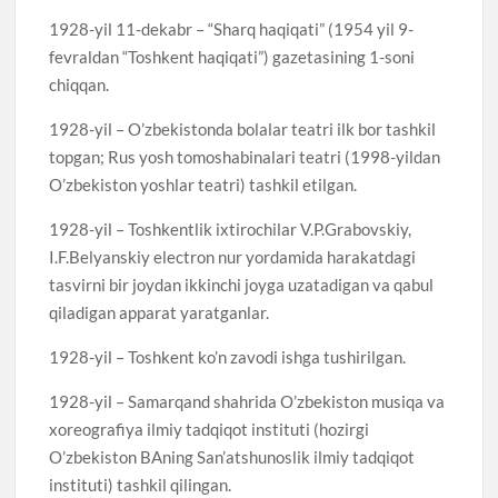
1928-yil 11-dekabr – “Sharq haqiqati” (1954 yil 9-
fevraldan “Toshkent haqiqati”) gazetasining 1-soni
chiqqan.
1928-yil – O’zbekistonda bolalar teatri ilk bor tashkil
topgan; Rus yosh tomoshabinalari teatri (1998-yildan
O’zbekiston yoshlar teatri) tashkil etilgan.
1928-yil – Toshkentlik ixtirochilar V.P.Grabovskiy,
I.F.Belyanskiy electron nur yordamida harakatdagi
tasvirni bir joydan ikkinchi joyga uzatadigan va qabul
qiladigan apparat yaratganlar.
1928-yil – Toshkent ko’n zavodi ishga tushirilgan.
1928-yil – Samarqand shahrida O’zbekiston musiqa va
xoreografiya ilmiy tadqiqot instituti (hozirgi
O’zbekiston BAning San’atshunoslik ilmiy tadqiqot
instituti) tashkil qilingan.