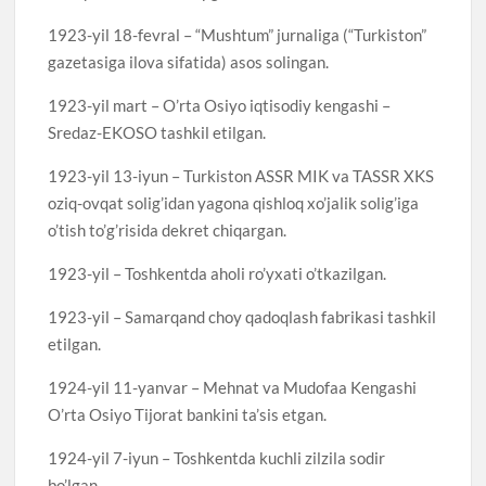
1923-yil 18-fevral – “Mushtum” jurnaliga (“Turkiston”
gazetasiga ilova sifatida) asos solingan.
1923-yil mart – O’rta Osiyo iqtisodiy kengashi –
Sredaz-EKOSO tashkil etilgan.
1923-yil 13-iyun – Turkiston ASSR MIK va TASSR XKS
oziq-ovqat solig’idan yagona qishloq xo’jalik solig’iga
o’tish to’g’risida dekret chiqargan.
1923-yil – Toshkentda aholi ro’yxati o’tkazilgan.
1923-yil – Samarqand choy qadoqlash fabrikasi tashkil
etilgan.
1924-yil 11-yanvar – Mehnat va Mudofaa Kengashi
O’rta Osiyo Tijorat bankini ta’sis etgan.
1924-yil 7-iyun – Toshkentda kuchli zilzila sodir
bo’lgan.