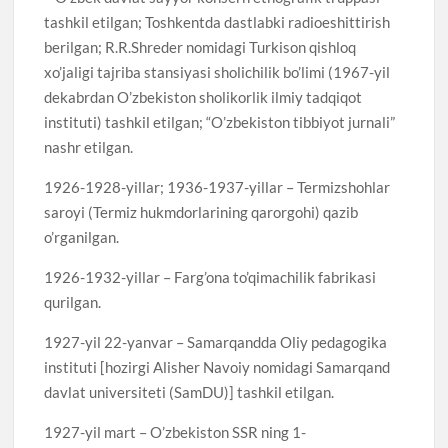
tashkil etilgan; Toshkentda dastlabki radioeshittirish
berilgan; R.R.Shreder nomidagi Turkison qishloq
xo’jaligi tajriba stansiyasi sholichilik bo’limi (1967-yil
dekabrdan O’zbekiston sholikorlik ilmiy tadqiqot
instituti) tashkil etilgan; “O’zbekiston tibbiyot jurnali”
nashr etilgan.
1926-1928-yillar; 1936-1937-yillar – Termizshohlar
saroyi (Termiz hukmdorlarining qarorgohi) qazib
o’rganilgan.
1926-1932-yillar – Farg’ona to’qimachilik fabrikasi
qurilgan.
1927-yil 22-yanvar – Samarqandda Oliy pedagogika
instituti [hozirgi Alisher Navoiy nomidagi Samarqand
davlat universiteti (SamDU)] tashkil etilgan.
1927-yil mart – O’zbekiston SSR ning 1-