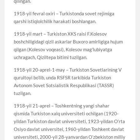
qilingan.
1918-yil fevral oxiri – Turkistonda sovet rejimiga
qarshi istiqlolchilik harakati boshlangan.
1918-yil mart – Turkiston XKS raisi F.Kolesov
boshchiligidagi qizil askarlar Buxoro amirligiga hujum
qilgan (Kolesov voqeasi), Kolesov mag’lubiyatga
uchragach, Qiziltepa bitimi tuzilgan.
1918-yil 20-aprel-1-may – Turkiston Sovetlarining V
qurultoyi bo’lib, unda RSFSR tarkibida Turkiston
Avtonom Sovet Sotsialistik Respublikasi (TASSR)
tuzilgan.
1918-yil 21-aprel – Toshkentning yangi shahar
qismida Turkiston xalq universiteti ochilgan (1920-
yildan Turkiston davlat universiteti, 1923-yildan O’rta
Osiyo davlat universitei, 1960-yildan Toshkent davlat
universiteti, 2000-yil 28-yanvardan O’zbekiston milliy