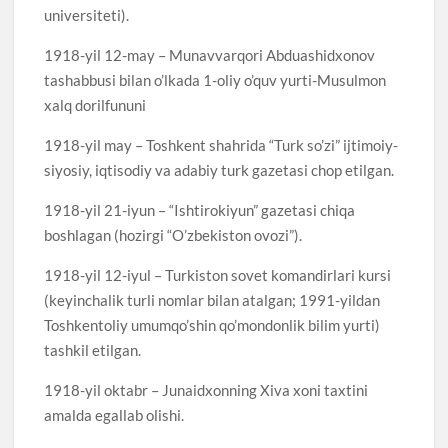
universiteti).
1918-yil 12-may – Munavvarqori Abduashidxonov
tashabbusi bilan o’lkada 1-oliy o’quv yurti-Musulmon
xalq dorilfununi
1918-yil may – Toshkent shahrida “Turk so’zi” ijtimoiy-
siyosiy, iqtisodiy va adabiy turk gazetasi chop etilgan.
1918-yil 21-iyun – “Ishtirokiyun” gazetasi chiqa
boshlagan (hozirgi “O’zbekiston ovozi”).
1918-yil 12-iyul – Turkiston sovet komandirlari kursi
(keyinchalik turli nomlar bilan atalgan; 1991-yildan
Toshkentoliy umumqo’shin qo’mondonlik bilim yurti)
tashkil etilgan.
1918-yil oktabr – Junaidxonning Xiva xoni taxtini
amalda egallab olishi.