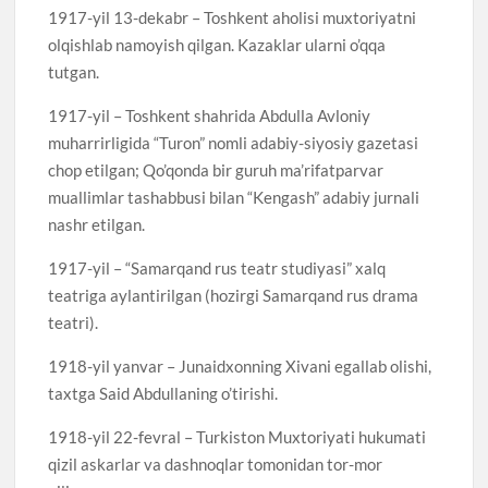
1917-yil 13-dekabr – Toshkent aholisi muxtoriyatni
olqishlab namoyish qilgan. Kazaklar ularni o’qqa
tutgan.
1917-yil – Toshkent shahrida Abdulla Avloniy
muharrirligida “Turon” nomli adabiy-siyosiy gazetasi
chop etilgan; Qo’qonda bir guruh ma’rifatparvar
muallimlar tashabbusi bilan “Kengash” adabiy jurnali
nashr etilgan.
1917-yil – “Samarqand rus teatr studiyasi” xalq
teatriga aylantirilgan (hozirgi Samarqand rus drama
teatri).
1918-yil yanvar – Junaidxonning Xivani egallab olishi,
taxtga Said Abdullaning o’tirishi.
1918-yil 22-fevral – Turkiston Muxtoriyati hukumati
qizil askarlar va dashnoqlar tomonidan tor-mor