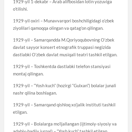
1929-yil 1-dekabr – Arab alifbosidan lotin yozuviga
o’tilishi.
1929-yil oxiri – Munavvarqori boshchiligidagi o’zbek
ziyolilari qamoqqa olingan va qatag’on qilingan.
1929-yil – Samarqandda M.Qoriyoqubovning O’zbek
davlat sayyor konsert etnografik truppasi negizida
dastlabki O’zbek davlat musiqali teatri tashkil etilgan.
1929-yil – Toshkentda dastlabki telefon stansiyasi
montaj qilingan.
1929-yil – “Yosh kuch” (hozirgi “Gulxan”) bolalar junali
nashr qilina boshlagan.
1929-yil – Samarqand qishloq xo’jalik instituti tashkil
etilgan.
1929-yil – Bolalarga mo’ljallangan (ijtimoiy-siyosiy va
adabiy-badiiy jurnal) – “Yosh kuch” tashkil etilgan.