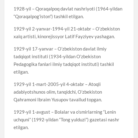
1928-yil – Qoraqalpoq davlat nashriyoti (1964-yildan
“Qoraqalpog’iston”) tashkil etilgan.
1929-yil 2-yanvar-1994-yil 21-oktabr – O’zbekiston
xalq artisti, kinorejissyor Latif Fayziyev yashagan.
1929-yil 17-yanvar – O’zbekiston davlat ilmiy
tadqiqot instituti (1934-yildan O’zbekiston
Pedagogika fanlari ilmiy tadqiqot instituti) tashkil
etilgan.
1929-yil 1-mart-2005-yil 4-oktabr – Atoqli
adabiyotshunos olim, tanqidchi, O’zbekiston
Qahramoni Ibraim Yusupov tavallud topgan.
1929-yil 1-avgust – Bolalar va o’smirlarning “Lenin
uchquni” (1992-yildan “Tong yulduzi”) gazetasi nashr
etilgan.