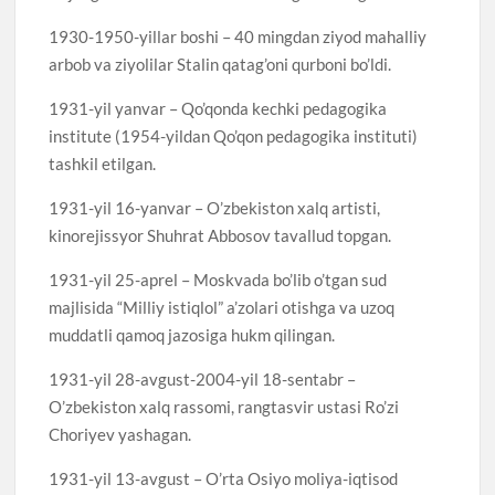
1930-1950-yillar boshi – 40 mingdan ziyod mahalliy
arbob va ziyolilar Stalin qatag’oni qurboni bo’ldi.
1931-yil yanvar – Qo’qonda kechki pedagogika
institute (1954-yildan Qo’qon pedagogika instituti)
tashkil etilgan.
1931-yil 16-yanvar – O’zbekiston xalq artisti,
kinorejissyor Shuhrat Abbosov tavallud topgan.
1931-yil 25-aprel – Moskvada bo’lib o’tgan sud
majlisida “Milliy istiqlol” a’zolari otishga va uzoq
muddatli qamoq jazosiga hukm qilingan.
1931-yil 28-avgust-2004-yil 18-sentabr –
O’zbekiston xalq rassomi, rangtasvir ustasi Ro’zi
Choriyev yashagan.
1931-yil 13-avgust – O’rta Osiyo moliya-iqtisod