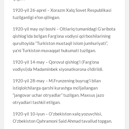
1920-yil 26-aprel – Xorazm Xalq Sovet Respublikasi
tuzilganligi e’lon qilingan.
1920-yil may oyi boshi – Oltiariq tumanidagi G’aribota
qishlog’ida bo’lgan Farg’ona vodiysi qo’rboshilarining
qurultoyida “Turkiston mustaqil islom jumhuriyati”,
ya’ni Turkiston muvaqqat hukumati tuzilgan.
1920-yil 14-may – Qorovul qishlog’i (Farg’ona
vodiysi)da Madaminbek xiyonatkorona o’ldirildi.
1920-yil 28-may – M.Frunzening buyrug’i bilan
istiqlolchilarga qarshi kurashga mo’ljallangan
“jangovar uchar otryadlar” tuzilgan. Maxsus jazo
otryadlari tashkil etilgan.
1920-yil 10-iyun – O’zbekiston xalq yozuvchisi,
O’zbekiston Qahramoni Said Ahmad tavallud topgan.