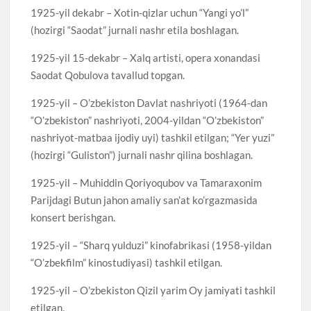
1925-yil dekabr – Xotin-qizlar uchun “Yangi yo’l”
(hozirgi “Saodat” jurnali nashr etila boshlagan.
1925-yil 15-dekabr – Xalq artisti, opera xonandasi
Saodat Qobulova tavallud topgan.
1925-yil – O’zbekiston Davlat nashriyoti (1964-dan
“O’zbekiston” nashriyoti, 2004-yildan “O’zbekiston”
nashriyot-matbaa ijodiy uyi) tashkil etilgan; “Yer yuzi”
(hozirgi “Guliston”) jurnali nashr qilina boshlagan.
1925-yil – Muhiddin Qoriyoqubov va Tamaraxonim
Parijdagi Butun jahon amaliy san’at ko’rgazmasida
konsert berishgan.
1925-yil – “Sharq yulduzi” kinofabrikasi (1958-yildan
“O’zbekfilm” kinostudiyasi) tashkil etilgan.
1925-yil – O’zbekiston Qizil yarim Oy jamiyati tashkil
etilgan.