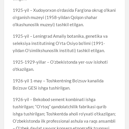
1925-yil – Xudoyorxon o’rdasida Farg’ona okrug o’lkani
o’rganish muzeyi (1958-yildan Qo’qon shahar
o’lkashunoslik muzeyi) tashkil etilgan.
1925-yil – Leningrad Amaliy botanika, genetika va
seleksiya institutining O’rta Osiyo bo’limi (1991-
yildan O’simlikshunoslik instituti) tashkil etilgan.
1925-1929-yillar – O’zbekistonda yer-suv islohoti
o’tkazilgan.
1926-yil 1-may – Toshkentning Bo’zsuv kanalida
Bo’zsuv GESi ishga tushirilgan.
1926-yil – Bekobod sement kombinati ishga
tushirilgan; “O’rtoq” qandolatchilik fabrikasi qurib
ishga tushirilgan; Toshkentda aholi ro’yxati o’tkazilgan;
O’zbekistonda ilk professional ashula va raqs ansambli
– O’zbek davlat sayyor konsern etnografik truppasi