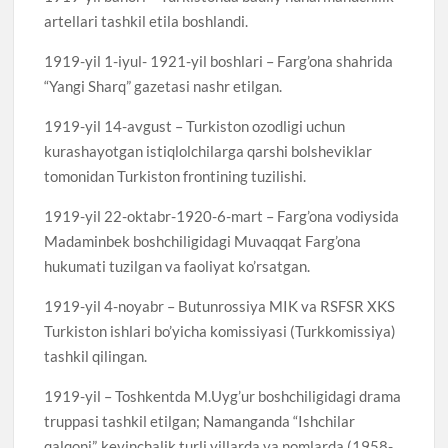
artellari tashkil etila boshlandi.
1919-yil 1-iyul- 1921-yil boshlari – Farg’ona shahrida
“Yangi Sharq” gazetasi nashr etilgan.
1919-yil 14-avgust – Turkiston ozodligi uchun
kurashayotgan istiqlolchilarga qarshi bolsheviklar
tomonidan Turkiston frontining tuzilishi.
1919-yil 22-oktabr-1920-6-mart – Farg’ona vodiysida
Madaminbek boshchiligidagi Muvaqqat Farg’ona
hukumati tuzilgan va faoliyat ko’rsatgan.
1919-yil 4-noyabr – Butunrossiya MIK va RSFSR XKS
Turkiston ishlari bo’yicha komissiyasi (Turkkomissiya)
tashkil qilingan.
1919-yil – Toshkentda M.Uyg’ur boshchiligidagi drama
truppasi tashkil etilgan; Namanganda “Ishchilar
qalqoni”, keyinchalik turli yillarda va nomlarda (1958-