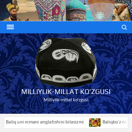
Skip
to
content
Search
MILLIYLIK-MILLAT KO'ZGUSI
Milliylik-millat ko'zgusi
imani anglatishini bilasizmi
Baliqko’z nimani anglatishin