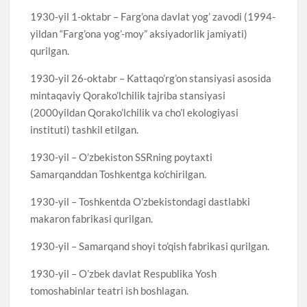
1930-yil 1-oktabr – Farg’ona davlat yog’ zavodi (1994-
yildan “Farg’ona yog’-moy” aksiyadorlik jamiyati)
qurilgan.
1930-yil 26-oktabr – Kattaqo’rg’on stansiyasi asosida
mintaqaviy Qorako’lchilik tajriba stansiyasi
(2000yildan Qorako’lchilik va cho’l ekologiyasi
instituti) tashkil etilgan.
1930-yil – O’zbekiston SSRning poytaxti
Samarqanddan Toshkentga ko’chirilgan.
1930-yil – Toshkentda O’zbekistondagi dastlabki
makaron fabrikasi qurilgan.
1930-yil – Samarqand shoyi to’qish fabrikasi qurilgan.
1930-yil – O’zbek davlat Respublika Yosh
tomoshabinlar teatri ish boshlagan.