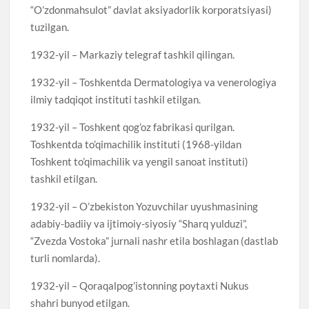
“O’zdonmahsulot” davlat aksiyadorlik korporatsiyasi)
tuzilgan.
1932-yil – Markaziy telegraf tashkil qilingan.
1932-yil – Toshkentda Dermatologiya va venerologiya
ilmiy tadqiqot instituti tashkil etilgan.
1932-yil – Toshkent qog’oz fabrikasi qurilgan.
Toshkentda to’qimachilik instituti (1968-yildan
Toshkent to’qimachilik va yengil sanoat instituti)
tashkil etilgan.
1932-yil – O’zbekiston Yozuvchilar uyushmasining
adabiy-badiiy va ijtimoiy-siyosiy “Sharq yulduzi”,
“Zvezda Vostoka” jurnali nashr etila boshlagan (dastlab
turli nomlarda).
1932-yil – Qoraqalpog’istonning poytaxti Nukus
shahri bunyod etilgan.