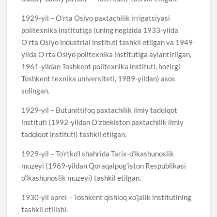
1929-yil – O’rta Osiyo paxtachilik irrigatsiyasi
politexnika institutiga (uning negizida 1933-yilda
O’rta Osiyo industrial instituti tashkil etilgan va 1949-
yilda O’rta Osiyo politexnika institutiga aylantirilgan,
1961-yildan Toshkent politexnika instituti, hozirgi
Toshkent texnika universiteti, 1989-yildan) asos
solingan.
1929-yil – Butunittifoq paxtachilik ilmiy tadqiqot
instituti (1992-yildan O’zbekiston paxtachilik ilmiy
tadqiqot instituti) tashkil etilgan.
1929-yil – To’rtko’l shahrida Tarix-o’lkashunoslik
muzeyi (1969-yildan Qoraqalpog’iston Respublikasi
o’lkashunoslik muzeyi) tashkil etilgan.
1930-yil aprel – Toshkent qishloq xo’jalik institutining
tashkil etilishi.