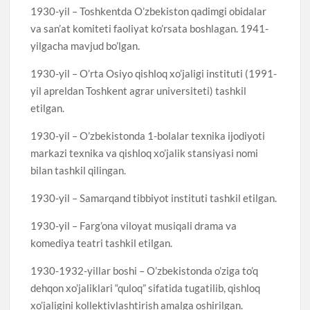
1930-yil – Toshkentda O’zbekiston qadimgi obidalar
va san’at komiteti faoliyat ko’rsata boshlagan. 1941-
yilgacha mavjud bo’lgan.
1930-yil – O’rta Osiyo qishloq xo’jaligi instituti (1991-
yil apreldan Toshkent agrar universiteti) tashkil
etilgan.
1930-yil – O’zbekistonda 1-bolalar texnika ijodiyoti
markazi texnika va qishloq xo’jalik stansiyasi nomi
bilan tashkil qilingan.
1930-yil – Samarqand tibbiyot instituti tashkil etilgan.
1930-yil – Farg’ona viloyat musiqali drama va
komediya teatri tashkil etilgan.
1930-1932-yillar boshi – O’zbekistonda o’ziga to’q
dehqon xo’jaliklari “quloq” sifatida tugatilib, qishloq
xo’jaligini kollektivlashtirish amalga oshirilgan.