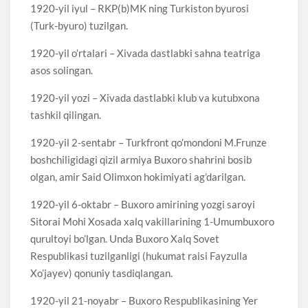
1920-yil iyul – RKP(b)MK ning Turkiston byurosi
(Turk-byuro) tuzilgan.
1920-yil o’rtalari – Xivada dastlabki sahna teatriga
asos solingan.
1920-yil yozi – Xivada dastlabki klub va kutubxona
tashkil qilingan.
1920-yil 2-sentabr – Turkfront qo’mondoni M.Frunze
boshchiligidagi qizil armiya Buxoro shahrini bosib
olgan, amir Said Olimxon hokimiyati ag’darilgan.
1920-yil 6-oktabr – Buxoro amirining yozgi saroyi
Sitorai Mohi Xosada xalq vakillarining 1-Umumbuxoro
qurultoyi bo’lgan. Unda Buxoro Xalq Sovet
Respublikasi tuzilganligi (hukumat raisi Fayzulla
Xo’jayev) qonuniy tasdiqlangan.
1920-yil 21-noyabr – Buxoro Respublikasining Yer