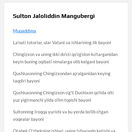
Sulton Jaloliddin Mangubergi
Muqaddima
La’nati totorlar, ular Vatani va ishlarining ilk bayoni
Chingizxon va uning ikki do’sti qo’zg’olon ko’targanidan
keyin buning oqibati nimalarga olib kelgani bayoni
Qushluxonning Chingizxondan ajralganidan keying
taqdiri bayoni
Qushluxonning Chingizxon o’g’li Dushixon qo’lida olti
yuz yigirmanchi yilda o’lim topishi bayoni
Sultonning Iroqqa yurishi va bu yerda bo’lib o’tgan
voqealar bayoni
Otabek O’zbekning ishlari, uning Isfaxondn ketishi va