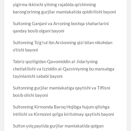
yigirma ikkinchi yilning rajabida qo’shinning
barong’orining gurjilar mamlakatida qoldirilishi bayoni
Sultoning Ganjani va Arroning boshqa shaharlarini
qanday bosib olgani bayoni
Sultonning To’g’rul ibn Arslonning qizi bilan nikohdan
o’tishi bayoni
Tabriz qoziligidan Qavomiddin al-Jidariyning
chetlatilishi va Izziddin al-Qazviniyning bu mansabga
tayinlanishi sababi bayoni
Sultonning gurjilar mamlakatiga qaytishi va Tiflisni
bosib olishi bayoni
Sultonning Kirmonda Baroq Hojibga hujum qilishga
intilishi va Kirmonni qo’lga kiritolmay qaytishi bayoni
Sulton yo’q paytida gurjilar mamlakatida qolgan