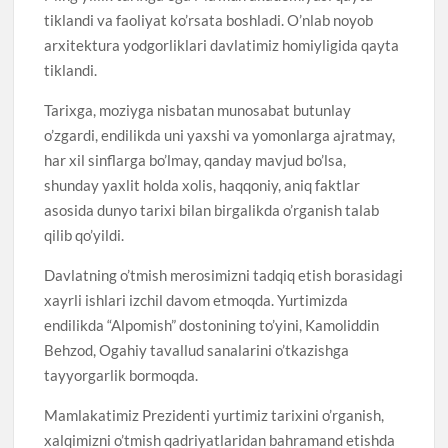
tiklandi va faoliyat ko’rsata boshladi. O’nlab noyob
arxitektura yodgorliklari davlatimiz homiyligida qayta
tiklandi.
Tarixga, moziyga nisbatan munosabat butunlay
o’zgardi, endilikda uni yaxshi va yomonlarga ajratmay,
har xil sinflarga bo’lmay, qanday mavjud bo’lsa,
shunday yaxlit holda xolis, haqqoniy, aniq faktlar
asosida dunyo tarixi bilan birgalikda o’rganish talab
qilib qo’yildi.
Davlatning o’tmish merosimizni tadqiq etish borasidagi
xayrli ishlari izchil davom etmoqda. Yurtimizda
endilikda “Alpomish” dostonining to’yini, Kamoliddin
Behzod, Ogahiy tavallud sanalarini o’tkazishga
tayyorgarlik bormoqda.
Mamlakatimiz Prezidenti yurtimiz tarixini o’rganish,
xalqimizni o’tmish qadriyatlaridan bahramand etishda