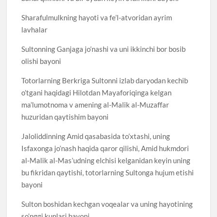
Sharafulmulkning hayoti va fe’l-atvoridan ayrim
lavhalar
Sultonning Ganjaga jo’nashi va uni ikkinchi bor bosib
olishi bayoni
Totorlarning Berkriga Sultonni izlab daryodan kechib
o’tgani haqidagi Hilotdan Mayaforiqinga kelgan
ma’lumotnoma v amening al-Malik al-Muzaffar
huzuridan qaytishim bayoni
Jaloliddinning Amid qasabasida to’xtashi, uning
Isfaxonga jo’nash haqida qaror qilishi, Amid hukmdori
al-Malik al-Mas’udning elchisi kelganidan keyin uning
bu fikridan qaytishi, totorlarning Sultonga hujum etishi
bayoni
Sulton boshidan kechgan voqealar va uning hayotining
so’nggi kunlari bayoni