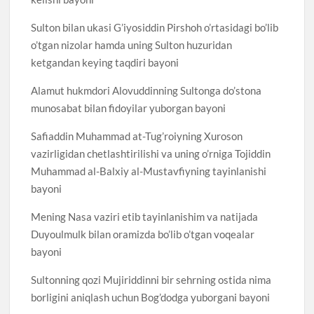
Sulton bilan ukasi G’iyosiddin Pirshoh o’rtasidagi bo’lib
o’tgan nizolar hamda uning Sulton huzuridan
ketgandan keying taqdiri bayoni
Alamut hukmdori Alovuddinning Sultonga do’stona
munosabat bilan fidoyilar yuborgan bayoni
Safiaddin Muhammad at-Tug’roiyning Xuroson
vazirligidan chetlashtirilishi va uning o’rniga Tojiddin
Muhammad al-Balxiy al-Mustavfiyning tayinlanishi
bayoni
Mening Nasa vaziri etib tayinlanishim va natijada
Duyoulmulk bilan oramizda bo’lib o’tgan voqealar
bayoni
Sultonning qozi Mujiriddinni bir sehrning ostida nima
borligini aniqlash uchun Bog’dodga yuborgani bayoni