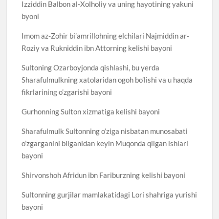
Izziddin Balbon al-Xolholiy va uning hayotining yakuni
byoni
Imom az-Zohir bi’amrillohning elchilari Najmiddin ar-
Roziy va Rukniddin ibn Attorning kelishi bayoni
Sultoning Ozarboyjonda qishlashi, bu yerda
Sharafulmulkning xatolaridan ogoh bo’lishi va u haqda
fikrlarining o’zgarishi bayoni
Gurhonning Sulton xizmatiga kelishi bayoni
Sharafulmulk Sultonning o’ziga nisbatan munosabati
o’zgarganini bilganidan keyin Muqonda qilgan ishlari
bayoni
Shirvonshoh Afridun ibn Fariburzning kelishi bayoni
Sultonning gurjilar mamlakatidagi Lori shahriga yurishi
bayoni