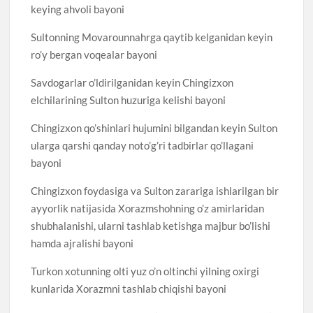
keying ahvoli bayoni
Sultonning Movarounnahrga qaytib kelganidan keyin
ro’y bergan voqealar bayoni
Savdogarlar o’ldirilganidan keyin Chingizxon
elchilarining Sulton huzuriga kelishi bayoni
Chingizxon qo’shinlari hujumini bilgandan keyin Sulton
ularga qarshi qanday noto’g’ri tadbirlar qo’llagani
bayoni
Chingizxon foydasiga va Sulton zarariga ishlarilgan bir
ayyorlik natijasida Xorazmshohning o’z amirlaridan
shubhalanishi, ularni tashlab ketishga majbur bo’lishi
hamda ajralishi bayoni
Turkon xotunning olti yuz o’n oltinchi yilning oxirgi
kunlarida Xorazmni tashlab chiqishi bayoni