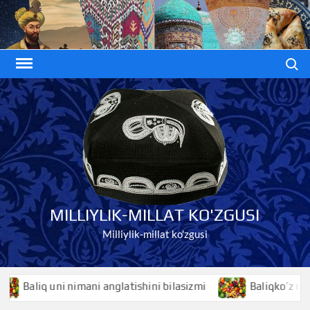
Skip
to
content
Search
MILLIYLIK-MILLAT KO'ZGUSI
Milliylik-millat ko'zgusi
 nimani anglatishini bilasizmi
Baliqko’z nimani anglatish