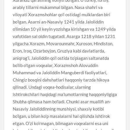
arabiy tillarni mukammal bilgan. Nasa shahri va
viloyati Xorazmshohlar qo’l ostidagi mulklardan biri
bo’lgan. Asarni an-Nasaviy 1241 yilda Jaloliddin
o’limidan 10 yil keyin yozishga kirishgan va 1249 yilda
vafotidan sal oldin tugatadi. Asarga 1218 yildan 1231
yilgacha Xorazm, Movarounnahr, Xuroson, Hindiston,
Eron, Iroq, Ozarboyjon, Gruziya kabi davlatlarda,
aniqrog’i, Jaloliddin qo’l ostida to’plagan saltanatda
bo’lib o’tgan voqealar, Xorazmshoh Alovuddin
Muhammad va Jaloliddin Manguberdi faoliyatlari,
Chingiz bosqini dahshatlari haqqoniy tarzda hikoya
qilinadi. Undagi voqea-hodisalar, ularning
ishtirokchilari haqidagi ma’lumotlarning haqqoniyligiga
Shubha qilmasa ham bo’ladi. Chunki asar muallifi an-
Nasaviy Jaloliddinning munshiysi, shaxsiy kotibi
bo’lgan, u bilan ko’p masalalarni hal qilishda ishtirok
etgan. O’zi ko’rmagan, bilmagan voqealarni esa uni