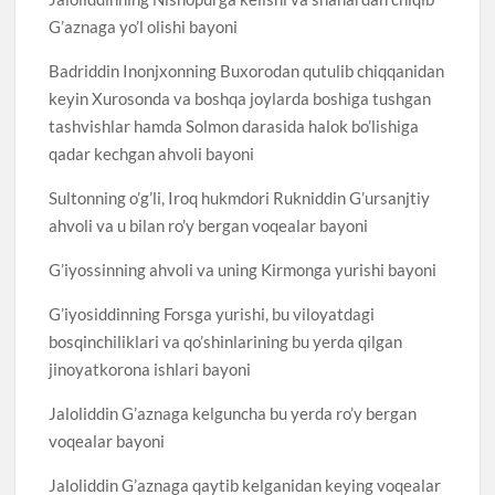
G’aznaga yo’l olishi bayoni
Badriddin Inonjxonning Buxorodan qutulib chiqqanidan
keyin Xurosonda va boshqa joylarda boshiga tushgan
tashvishlar hamda Solmon darasida halok bo’lishiga
qadar kechgan ahvoli bayoni
Sultonning o’g’li, Iroq hukmdori Rukniddin G’ursanjtiy
ahvoli va u bilan ro’y bergan voqealar bayoni
G’iyossinning ahvoli va uning Kirmonga yurishi bayoni
G’iyosiddinning Forsga yurishi, bu viloyatdagi
bosqinchiliklari va qo’shinlarining bu yerda qilgan
jinoyatkorona ishlari bayoni
Jaloliddin G’aznaga kelguncha bu yerda ro’y bergan
voqealar bayoni
Jaloliddin G’aznaga qaytib kelganidan keying voqealar