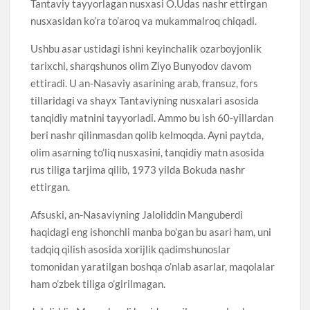
Tantaviy tayyorlagan nusxasi O.Udas nashr ettirgan
nusxasidan ko’ra to’aroq va mukammalroq chiqadi.
Ushbu asar ustidagi ishni keyinchalik ozarboyjonlik
tarixchi, sharqshunos olim Ziyo Bunyodov davom
ettiradi. U an-Nasaviy asarining arab, fransuz, fors
tillaridagi va shayx Tantaviyning nusxalari asosida
tanqidiy matnini tayyorladi. Ammo bu ish 60-yillardan
beri nashr qilinmasdan qolib kelmoqda. Ayni paytda,
olim asarning to’liq nusxasini, tanqidiy matn asosida
rus tiliga tarjima qilib, 1973 yilda Bokuda nashr
ettirgan.
Afsuski, an-Nasaviyning Jaloliddin Manguberdi
haqidagi eng ishonchli manba bo’gan bu asari ham, uni
tadqiq qilish asosida xorijlik qadimshunoslar
tomonidan yaratilgan boshqa o’nlab asarlar, maqolalar
ham o’zbek tiliga o’girilmagan.