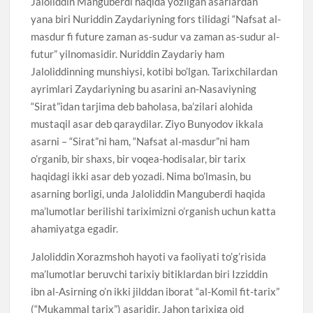
Jaloliddin Manguberdi haqida yozilgan asarlardan
yana biri Nuriddin Zaydariyning fors tilidagi “Nafsat al-
masdur fi future zaman as-sudur va zaman as-sudur al-
futur” yilnomasidir. Nuriddin Zaydariy ham
Jaloliddinning munshiysi, kotibi bo’lgan. Tarixchilardan
ayrimlari Zaydariyning bu asarini an-Nasaviyning
“Sirat”idan tarjima deb baholasa, ba’zilari alohida
mustaqil asar deb qaraydilar. Ziyo Bunyodov ikkala
asarni – “Sirat”ni ham, “Nafsat al-masdur”ni ham
o’rganib, bir shaxs, bir voqea-hodisalar, bir tarix
haqidagi ikki asar deb yozadi. Nima bo’lmasin, bu
asarning borligi, unda Jaloliddin Manguberdi haqida
ma’lumotlar berilishi tariximizni o’rganish uchun katta
ahamiyatga egadir.
Jaloliddin Xorazmshoh hayoti va faoliyati to’g’risida
ma’lumotlar beruvchi tarixiy bitiklardan biri Izziddin
ibn al-Asirning o’n ikki jilddan iborat “al-Komil fit-tarix”
(“Mukammal tarix”) asaridir. Jahon tarixiga oid