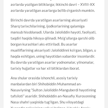
asrlarda yozilgan bitiklarga; ikkinchi davri – XVIII-XX
asrlarda yaratilgan asarlarga bo’lib o’rganish mumkin.
Birinchi davrda yaratilgan asarlarning aksariyati
Sharq tarixchilarining, ijodkorlarining qalamiga
mansub hisoblanadi. Ularda Jaloliddin hayoti, faoliyati,
taqdiri haqida hikoya qilinadi. Mo’g’ullarga qarshi olib
borgan kurashlari aks ettiriladi. Bu asarlar
mualliflarining aksariyati Jaloliddinni ko’rgan, bilgan, u
haqda eshitgan, uning hayotidan xabardor insonlardir.
Bu davrda yaratilgan asarlar yodnomalar, yilnomalar,
tarixiy hujjatlar va har xil bitiklardan iborat.
Ana shular orasida ishonchli, asosiy tarixiy
manbalardan biri Shihobiddin Muhammad an-
Nasaviyning “Sulton Jaloliddin Manguberdi hayotining
tafsiloti” asaridir. Shihobiddin an-Nasafiy Xurosonning
Nasa shahri yaqinida tug’ilgan. Shu viloyatdagi
Xurandiz qal’asining voliysi bo’lgan. U turkiy, forsiy,