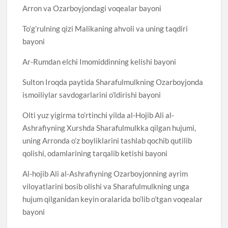
Arron va Ozarboyjondagi voqealar bayoni
To’g’rulning qizi Malikaning ahvoli va uning taqdiri
bayoni
Ar-Rumdan elchi Imomiddinning kelishi bayoni
Sulton Iroqda paytida Sharafulmulkning Ozarboyjonda
ismoiliylar savdogarlarini o’ldirishi bayoni
Olti yuz yigirma to’rtinchi yilda al-Hojib Ali al-
Ashrafiyning Xurshda Sharafulmulkka qilgan hujumi,
uning Arronda o’z boyliklarini tashlab qochib qutilib
qolishi, odamlarining tarqalib ketishi bayoni
Al-hojib Ali al-Ashrafiyning Ozarboyjonning ayrim
viloyatlarini bosib olishi va Sharafulmulkning unga
hujum qilganidan keyin oralarida bo’lib o’tgan voqealar
bayoni