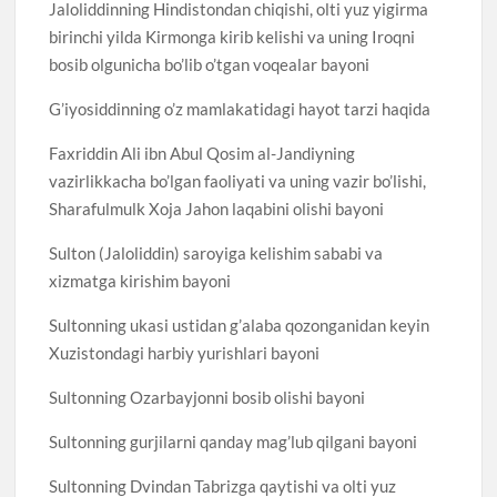
Jaloliddinning Hindistondan chiqishi, olti yuz yigirma
birinchi yilda Kirmonga kirib kelishi va uning Iroqni
bosib olgunicha bo’lib o’tgan voqealar bayoni
G’iyosiddinning o’z mamlakatidagi hayot tarzi haqida
Faxriddin Ali ibn Abul Qosim al-Jandiyning
vazirlikkacha bo’lgan faoliyati va uning vazir bo’lishi,
Sharafulmulk Xoja Jahon laqabini olishi bayoni
Sulton (Jaloliddin) saroyiga kelishim sababi va
xizmatga kirishim bayoni
Sultonning ukasi ustidan g’alaba qozonganidan keyin
Xuzistondagi harbiy yurishlari bayoni
Sultonning Ozarbayjonni bosib olishi bayoni
Sultonning gurjilarni qanday mag’lub qilgani bayoni
Sultonning Dvindan Tabrizga qaytishi va olti yuz