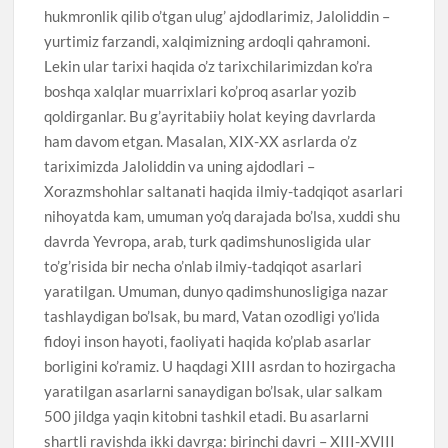
hukmronlik qilib o’tgan ulug’ ajdodlarimiz, Jaloliddin –
yurtimiz farzandi, xalqimizning ardoqli qahramoni.
Lekin ular tarixi haqida o’z tarixchilarimizdan ko’ra
boshqa xalqlar muarrixlari ko’proq asarlar yozib
qoldirganlar. Bu g’ayritabiiy holat keying davrlarda
ham davom etgan. Masalan, XIX-XX asrlarda o’z
tariximizda Jaloliddin va uning ajdodlari –
Xorazmshohlar saltanati haqida ilmiy-tadqiqot asarlari
nihoyatda kam, umuman yo’q darajada bo’lsa, xuddi shu
davrda Yevropa, arab, turk qadimshunosligida ular
to’g’risida bir necha o’nlab ilmiy-tadqiqot asarlari
yaratilgan. Umuman, dunyo qadimshunosligiga nazar
tashlaydigan bo’lsak, bu mard, Vatan ozodligi yo’lida
fidoyi inson hayoti, faoliyati haqida ko’plab asarlar
borligini ko’ramiz. U haqdagi XIII asrdan to hozirgacha
yaratilgan asarlarni sanaydigan bo’lsak, ular salkam
500 jildga yaqin kitobni tashkil etadi. Bu asarlarni
shartli ravishda ikki davrga: birinchi davri – XIII-XVIII