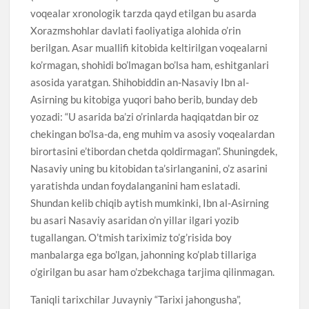
voqealar xronologik tarzda qayd etilgan bu asarda
Xorazmshohlar davlati faoliyatiga alohida o’rin
berilgan. Asar muallifi kitobida keltirilgan voqealarni
ko’rmagan, shohidi bo’lmagan bo’lsa ham, eshitganlari
asosida yaratgan. Shihobiddin an-Nasaviy Ibn al-
Asirning bu kitobiga yuqori baho berib, bunday deb
yozadi: “U asarida ba’zi o’rinlarda haqiqatdan bir oz
chekingan bo’lsa-da, eng muhim va asosiy voqealardan
birortasini e’tibordan chetda qoldirmagan”. Shuningdek,
Nasaviy uning bu kitobidan ta’sirlanganini, o’z asarini
yaratishda undan foydalanganini ham eslatadi.
Shundan kelib chiqib aytish mumkinki, Ibn al-Asirning
bu asari Nasaviy asaridan o’n yillar ilgari yozib
tugallangan. O’tmish tariximiz to’g’risida boy
manbalarga ega bo’lgan, jahonning ko’plab tillariga
o’girilgan bu asar ham o’zbekchaga tarjima qilinmagan.
Taniqli tarixchilar Juvayniy “Tarixi jahongusha”,