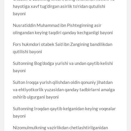
hayotiga xavf tug’dirgan asirlik to’ridan qutulishi
bayoni
Nusratiddin Muhammad ibn Pishteginning asir
olingandan keying taqdiri qanday kechganligi bayoni
Fors hukmdori otabek Sa’d ibn Zangining bandilikdan
qutilishi bayoni
Sultonning Bog’dodga yurishi va undan qaytib kelishi
bayoni
Sulton Iroqqa yurish qilishdan oldin qonuniy jihatdan
va ehtiyotkorlik yuzasidan qanday tadbirlarni amalga
oshirib ulgurgani bayoni
Sultonning Iroqdan qaytib kelganidan keying voqealar
bayoni
Nizomulmulkning vazirlikdan chetlashtirilganidan