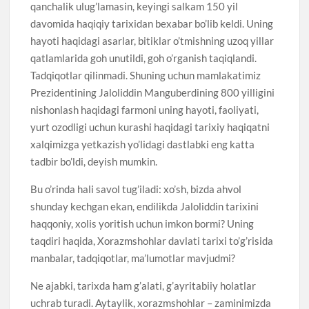
qanchalik ulug’lamasin, keyingi salkam 150 yil
davomida haqiqiy tarixidan bexabar bo’lib keldi. Uning
hayoti haqidagi asarlar, bitiklar o’tmishning uzoq yillar
qatlamlarida goh unutildi, goh o’rganish taqiqlandi.
Tadqiqotlar qilinmadi. Shuning uchun mamlakatimiz
Prezidentining Jaloliddin Manguberdining 800 yilligini
nishonlash haqidagi farmoni uning hayoti, faoliyati,
yurt ozodligi uchun kurashi haqidagi tarixiy haqiqatni
xalqimizga yetkazish yo’lidagi dastlabki eng katta
tadbir bo’ldi, deyish mumkin.
Bu o’rinda hali savol tug’iladi: xo’sh, bizda ahvol
shunday kechgan ekan, endilikda Jaloliddin tarixini
haqqoniy, xolis yoritish uchun imkon bormi? Uning
taqdiri haqida, Xorazmshohlar davlati tarixi to’g’risida
manbalar, tadqiqotlar, ma’lumotlar mavjudmi?
Ne ajabki, tarixda ham g’alati, g’ayritabiiy holatlar
uchrab turadi. Aytaylik, xorazmshohlar – zaminimizda