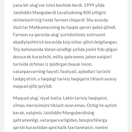
yana bir ulug’vor ishni boshlab berdi. 1999 yilda
Jaloliddin Manguberdi tavalludining 800 yilligini
nishonlash to’g’risida farmon chiqardi. Shu asosda
Vazirlar Mahkamasining bu haqda qarori qabul qilindi.
Farmon va qarorda ulug’ yurtdoshimiz xotirasini
abadiylashtirish borasida ko’p ishlar qilish belgilangan.
To’y bahonasida Vatan ozodligi yo’lida jonini fido qilgan
dovyurak kurashchi, milliy qahramon, jahon xalqlari
tarixida o’chmas iz qoldirgan buyuk inson,
vatanparvarning hayoti, faoliyati, ajdodlari tarixini
tadqiq etish, u haqdagi tarixiy haqiqatni tiklash asosiy
maqsad qilib qo’yildi.
Maqsad ulug’, niyat katta. Lekin tarixiy haqiqatni,
o’lmas merosimizni tiklash oson emas. Ochig’ini aytish
kerak, xalqimiz Jaloliddin Manguberdining
qahramonligi, vatanparvarligidan, bosqinchilarga
qarshi kurashidan qanchalik faxrlanmasin, nomini