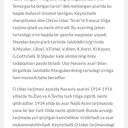
Temurgacha bo’lgan tarixi” deb nomlangan asarida bu
haqda mufassil m’lumot berilgan. Keyinchalik
sharqshunos olim Oktav Udas “Sirat”ni fransuz tiliga
tarjima qiladi va nashr ettiradi. Bu asarning jahon
tarixidagi o’rni haqida bir qancha maqolalar yozadi.
Shundan keyin g’arb tarixida Jaloliddin to’g’risida
A.Myuller, J.Boyl, V.Fishel, V.Allen, X.Xorst, Kl.Kayen.
G.Gottshalk, B.Shpuler kabi olimlarning ilmiy
tadqiqotlari paydo bo’ladi. Ular Nasaviy asari bilan
birgalikda Jaloliddin Manguberdining tarixdagi o’rniga
ham munosib baho beradilar.
O.Udas tarjimasi asosida Nasaviy asarini 1914-1916
yillarda Yu.Ziyo va A.Tavhiy turk tiliga o’girib, nashr
qildiradilar. 1934 yilda bu asar Najib Asim tarjimasida
yana bir bor turk tilida nashr qildiriladi. Bunda avvalgi
tarjimada yo’l qo’yilgan kamchiliklar to’ldiriladi va asar
mukammalshtiriladi. Keyinchalik O.Udas tarjimasidagi