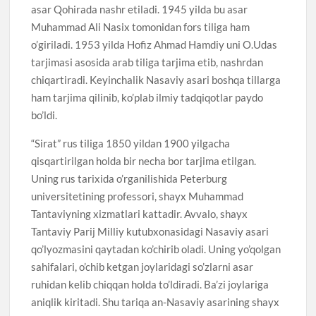
asar Qohirada nashr etiladi. 1945 yilda bu asar
Muhammad Ali Nasix tomonidan fors tiliga ham
o’giriladi. 1953 yilda Hofiz Ahmad Hamdiy uni O.Udas
tarjimasi asosida arab tiliga tarjima etib, nashrdan
chiqartiradi. Keyinchalik Nasaviy asari boshqa tillarga
ham tarjima qilinib, ko’plab ilmiy tadqiqotlar paydo
bo’ldi.
“Sirat” rus tiliga 1850 yildan 1900 yilgacha
qisqartirilgan holda bir necha bor tarjima etilgan.
Uning rus tarixida o’rganilishida Peterburg
universitetining professori, shayx Muhammad
Tantaviyning xizmatlari kattadir. Avvalo, shayx
Tantaviy Parij Milliy kutubxonasidagi Nasaviy asari
qo’lyozmasini qaytadan ko’chirib oladi. Uning yo’qolgan
sahifalari, o’chib ketgan joylaridagi so’zlarni asar
ruhidan kelib chiqqan holda to’ldiradi. Ba’zi joylariga
aniqlik kiritadi. Shu tariqa an-Nasaviy asarining shayx