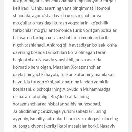
ko’rgan-bilgan ishonchli odamlarning hikoyalari orqali
keltiradi. Ushbu asarning yana bir qimmatli tomoni
shundaki, agar o’sha davrda xorazmshohlar va
mo’g’ullar o’rtasidagi kurash voqealarini ko’pchilik
tarixchilar mo’g’ullar tomonida turib yoritgan bo’lsalar,
bu asarda tarixga xorazmshohlar tomonidan turib
nigoh tashlanadi. Aniqroq qilib aytadigan bo’lsak, o’sha
davrning boshqa tarixchilari ko’ra olmagan teran
haqiqatni an-Nasaviy yaxshi bilgan va asarida
ko’rsatib bera olgan. Masalan, Xorazmshohlar
davlatining ichki hayoti, Turkon xotunning mamlakat
hayotida tutgan o’rni, saltanatning ichdan yemirila
boshlashi, qipchoqlarning Alovuddin Muhammadga
nisbatan sotqinligi, Bog’dod xalifasining
xorazmshohlarga nisbatan salbiy munosabati,
Jaloliddinning Gruziyaga yurishi sabablari, uning
ayyubiy, ismoiliy sultonlar bilan o’zaro aloqasi, ularning
sultonga xiyonatkorligi kabi masalalar borki, Nasaviy