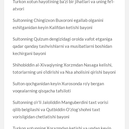
Turkon xotun hayotining ba’zi bir jihatlari va uning fe’l-
atvori
Sultonning Chingizxon Buxoroni egallab olganini
eshitganidan keyin Kalifdan ketishi bayoni
Sultonning Qulzum dengizidagi orolda vafot etganiga
qadar qanday tashvishlarni va musibatlarni boshidan
kechirgani bayoni
Shihobiddin al-Xivaqiyning Xorzmdan Nasaga kelishi,
totorlarning uni o’ldirishi va Nsa aholisini qirishi bayoni
Sulton qochganidan keyin Xurosonda ro’y bergan
voqealarning qisqacha tafsiloti
Sultonning o’r’li Jaloliddin Manguberdini taxt vorisi
qilib belgilashi va Qutbiddin O’zlog’shohni taxt
vorisligidan chetlatishi bayoni
Turkon xotunning Xorazmdan ketishi va undan keyin