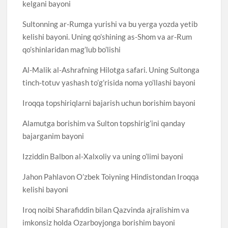
kelgani bayoni
Sultonning ar-Rumga yurishi va bu yerga yozda yetib
kelishi bayoni. Uning qo’shining as-Shom va ar-Rum
qo’shinlaridan mag’lub bo’lishi
Al-Malik al-Ashrafning Hilotga safari. Uning Sultonga
tinch-totuv yashash to’g’risida noma yo’llashi bayoni
Iroqqa topshiriqlarni bajarish uchun borishim bayoni
Alamutga borishim va Sulton topshirig’ini qanday
bajarganim bayoni
Izziddin Balbon al-Xalxoliy va uning o’limi bayoni
Jahon Pahlavon O’zbek Toiyning Hindistondan Iroqqa
kelishi bayoni
Iroq noibi Sharafiddin bilan Qazvinda ajralishim va
imkonsiz holda Ozarboyjonga borishim bayoni