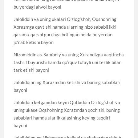
bu yerdagi ahvol bayoni
Jaloliddin va uning ukalari O’zlog’shoh, Oqshohning
Xorazmga qaytishi hamda ularning nizo sababli ikki
qarama-qarshi guruhga bo’lingan holda bu yerdan
jo’nab ketishi bayoni
Nizomiddin as-Sam’oniy va uning Xurandizga vaqtincha
tashrif buyurishi hamda qo’rquv tufayli uni tezlik bilan
tark etishi bayoni
Jaloliddinning Xorazmdan ketishi va buning sabablari
bayoni
Jaloliddin ketganidan keyin Qutbiddin O’zlog’shoh va
uning ukase Oqshohning Xorazmdan qochishi, buning
sabablari hamda ular ikkalasining keying taqdiri
bayoni
Jaloliddinning Nishopurga kelishi va shahardan chiqib