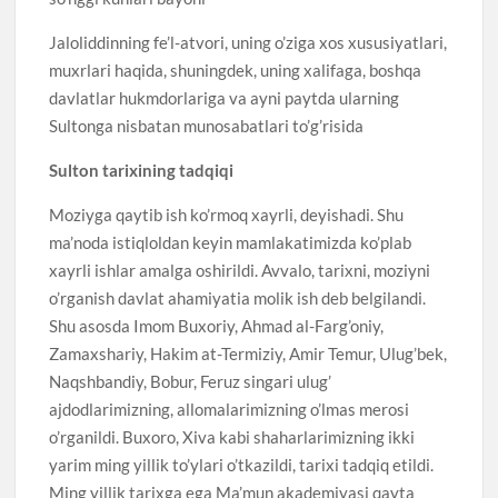
Jaloliddinning fe’l-atvori, uning o’ziga xos xususiyatlari,
muxrlari haqida, shuningdek, uning xalifaga, boshqa
davlatlar hukmdorlariga va ayni paytda ularning
Sultonga nisbatan munosabatlari to’g’risida
Sulton tarixining tadqiqi
Moziyga qaytib ish ko’rmoq xayrli, deyishadi. Shu
ma’noda istiqloldan keyin mamlakatimizda ko’plab
xayrli ishlar amalga oshirildi. Avvalo, tarixni, moziyni
o’rganish davlat ahamiyatia molik ish deb belgilandi.
Shu asosda Imom Buxoriy, Ahmad al-Farg’oniy,
Zamaxshariy, Hakim at-Termiziy, Amir Temur, Ulug’bek,
Naqshbandiy, Bobur, Feruz singari ulug’
ajdodlarimizning, allomalarimizning o’lmas merosi
o’rganildi. Buxoro, Xiva kabi shaharlarimizning ikki
yarim ming yillik to’ylari o’tkazildi, tarixi tadqiq etildi.
Ming yillik tarixga ega Ma’mun akademiyasi qayta