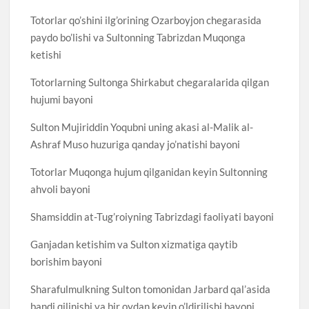
Totorlar qo’shini ilg’orining Ozarboyjon chegarasida
paydo bo’lishi va Sultonning Tabrizdan Muqonga
ketishi
Totorlarning Sultonga Shirkabut chegaralarida qilgan
hujumi bayoni
Sulton Mujiriddin Yoqubni uning akasi al-Malik al-
Ashraf Muso huzuriga qanday jo’natishi bayoni
Totorlar Muqonga hujum qilganidan keyin Sultonning
ahvoli bayoni
Shamsiddin at-Tug’roiyning Tabrizdagi faoliyati bayoni
Ganjadan ketishim va Sulton xizmatiga qaytib
borishim bayoni
Sharafulmulkning Sulton tomonidan Jarbard qal’asida
bandi qilinishi va bir oydan keyin o’ldirilishi bayoni