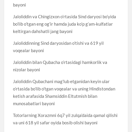
bayoni
Jaloliddin va Chingizxon o’rtasida Sind daryosi bo’yida
bo’lib o’tgan eng og’ir hamda juda ko’p g’am-kulfatlar
keltirgan dahshatli jang bayoni
Jaloliddinning Sind daryosidan o’tishi va 619 yil
voqealar bayoni
Jaloliddin bilan Qubacha o’rtasidagi hamkorlik va
nizolar bayoni
Jaloliddin Qubachani mag’lub etganidan keyin ular
o’rtasida bo’lib o’tgan voqealar va uning Hindistondan
ketish arafasida Shamsiddin Eltutmish bilan
munosabatlari bayoni
Totorlarning Xorazmni 6q7 yil zulqa’daida qamal qilishi
va uni 618 yil safar oyida bosib olishi bayoni