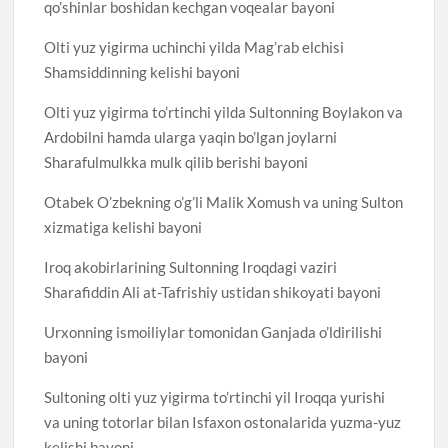
qo’shinlar boshidan kechgan voqealar bayoni
Olti yuz yigirma uchinchi yilda Mag’rab elchisi
Shamsiddinning kelishi bayoni
Olti yuz yigirma to’rtinchi yilda Sultonning Boylakon va
Ardobilni hamda ularga yaqin bo’lgan joylarni
Sharafulmulkka mulk qilib berishi bayoni
Otabek O’zbekning o’g’li Malik Xomush va uning Sulton
xizmatiga kelishi bayoni
Iroq akobirlarining Sultonning Iroqdagi vaziri
Sharafiddin Ali at-Tafrishiy ustidan shikoyati bayoni
Urxonning ismoiliylar tomonidan Ganjada o’ldirilishi
bayoni
Sultoning olti yuz yigirma to’rtinchi yil Iroqqa yurishi
va uning totorlar bilan Isfaxon ostonalarida yuzma-yuz
kelishi bayoni