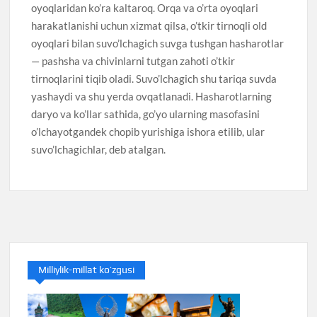
oyoqlaridan ko’ra kaltaroq. Orqa va o’rta oyoqlari
harakatlanishi uchun xizmat qilsa, o’tkir tirnoqli old
oyoqlari bilan suvo’lchagich suvga tushgan hasharotlar
— pashsha va chivinlarni tutgan zahoti o’tkir
tirnoqlarini tiqib oladi. Suvo’lchagich shu tariqa suvda
yashaydi va shu yerda ovqatlanadi. Hasharotlarning
daryo va ko’llar sathida, go’yo ularning masofasini
o’lchayotgandek chopib yurishiga ishora etilib, ular
suvo’lchagichlar, deb atalgan.
Milliylik-millat ko’zgusi