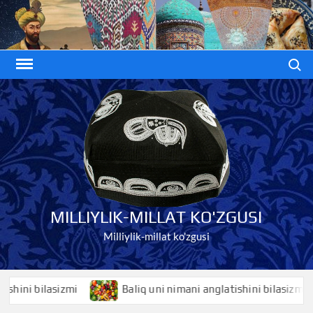
Skip
to
content
Search
MILLIYLIK-MILLAT KO'ZGUSI
Milliylik-millat ko'zgusi
ni bilasizmi
Baliq uni nimani anglatishini bilasizmi