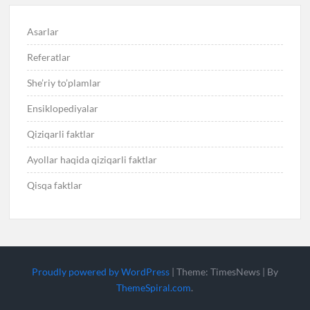
Asarlar
Referatlar
She’riy to’plamlar
Ensiklopediyalar
Qiziqarli faktlar
Ayollar haqida qiziqarli faktlar
Qisqa faktlar
Proudly powered by WordPress
|
Theme: TimesNews
|
By
ThemeSpiral.com
.