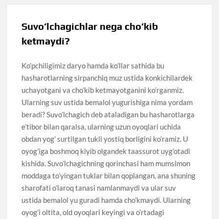
Suvo’lchagichlar nega cho’kib
ketmaydi?
Ko’pchiligimiz daryo hamda ko’llar sathida bu
hasharotlarning sirpanchiq muz ustida konkichilardek
uchayotgani va cho’kib ketmayotganini ko’rganmiz.
Ularning suv ustida bemalol yugurishiga nima yordam
beradi? Suvo’lchagich deb ataladigan bu hasharotlarga
e’tibor bilan qaralsa, ularning uzun oyoqlari uchida
obdan yog’ surtilgan tukli yostiq borligini ko’ramiz. U
oyog’iga boshmoq kiyib olgandek taassurot uyg’otadi
kishida. Suvo’lchagichning qorinchasi ham mumsimon
moddaga to’yingan tuklar bilan qoplangan, ana shuning
sharofati o’laroq tanasi namlanmaydi va ular suv
ustida bemalol yu guradi hamda cho’kmaydi. Ularning
oyog’i oltita, old oyoqlari keyingi va o’rtadagi