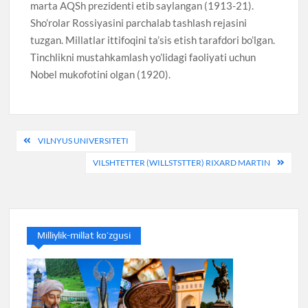
marta AQSh prezidenti etib saylangan (1913-21).
Sho’rolar Rossiyasini parchalab tashlash rejasini
tuzgan. Millatlar ittifoqini ta’sis etish tarafdori bo’lgan.
Tinchlikni mustahkamlash yo’lidagi faoliyati uchun
Nobel mukofotini olgan (1920).
Post
VILNYUS UNIVERSITETI
menyusi
VILSHTETTER (WILLSTSTTER) RIXARD MARTIN
Milliylik-millat ko’zgusi