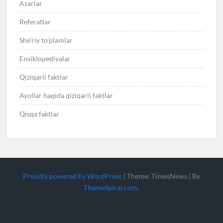
Asarlar
Referatlar
She’riy to’plamlar
Ensiklopediyalar
Qiziqarli faktlar
Ayollar haqida qiziqarli faktlar
Qisqa faktlar
Proudly powered by WordPress
|
Theme: TimesNews
|
By
ThemeSpiral.com
.