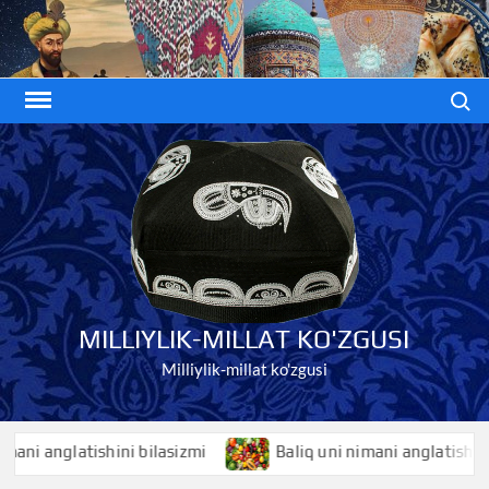
Skip
to
content
Search
MILLIYLIK-MILLAT KO'ZGUSI
Milliylik-millat ko'zgusi
 anglatishini bilasizmi
Baliq uni nimani anglatishini bila