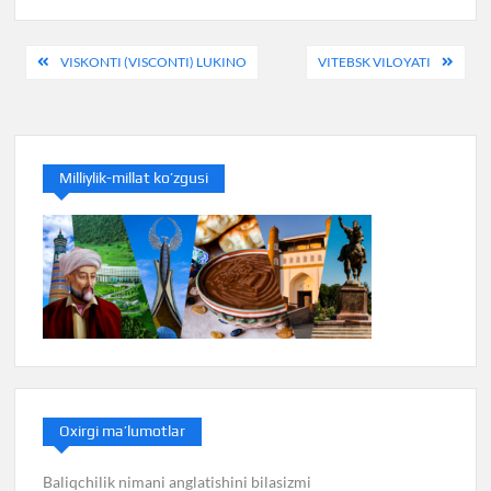
Post
VISKONTI (VISCONTI) LUKINO
VITEBSK VILOYATI
menyusi
Milliylik-millat ko’zgusi
Oxirgi ma’lumotlar
Baliqchilik nimani anglatishini bilasizmi