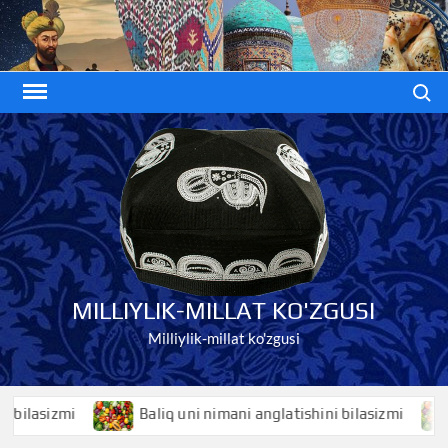
Skip
to
content
Search
MILLIYLIK-MILLAT KO'ZGUSI
Milliylik-millat ko'zgusi
asizmi
Baliq uni nimani anglatishini bilasizmi
Ba