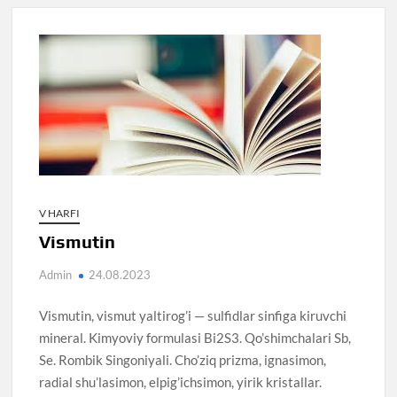
V HARFI
Vismutin
Admin
24.08.2023
Vismutin, vismut yaltirog’i — sulfidlar sinfiga kiruvchi
mineral. Kimyoviy formulasi Bi2S3. Qo’shimchalari Sb,
Se. Rombik Singoniyali. Cho’ziq prizma, ignasimon,
radial shu’lasimon, elpig’ichsimon, yirik kristallar.