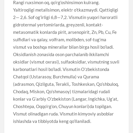
Rangi ruxsimon oq, qo’rg’oshinsimon kulrang.
Yaltiroqligi metallsimon, elektr o’tkazmaydi. Qattiqligi
2— 2,6. Sof og’irligi 6,8—7,2. Vismutin yuqori haroratli
gidrotermal yertomirlarda, greyzenli, kontakt-
metasomatik konlarda pirit, arsenopirit, Zn, Pb, Cu, Fe
sulfidlari va qalay, volfram, molibden, sof-tug’ma
vismut va boshqa minerallar bilan birga hosil bo’ladi.
Oksidlanish zonasida oson parchalanib ikkilamchi
oksidlar (vismut oxrasi), sulfaoksidlar, vismutning suvli
karbonatlari hosil bo’ladi. Vismutin O’zbekistonda
Chatqol (Ustarasoy, Burchmulla) va Qurama
(adrasmon, Qizilguta, Terakli,. Toshkeskan, Qo’shbuloq,
Chodaq, Miskon, Qo’shmasoy) tizmalaridagi rudali
konlar va G’arbiy O’zbekiston (Langar, Ingichka, Ug’at,
Choshtepa, Oqqo’rg’on, Chuyun konlari)da topilgan.
Vismut olinadigan ruda. Vismutin kimyoviy asboblar
ishlashda va tibbiyotda keng qo’llaniladi.