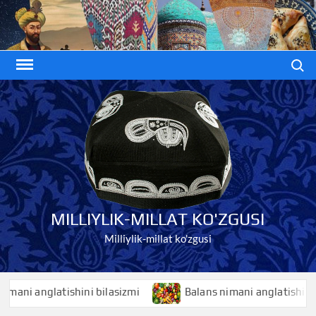
Skip
to
content
Search
MILLIYLIK-MILLAT KO'ZGUSI
Milliylik-millat ko'zgusi
nglatishini bilasizmi
Balans nimani anglatishini bilasiz