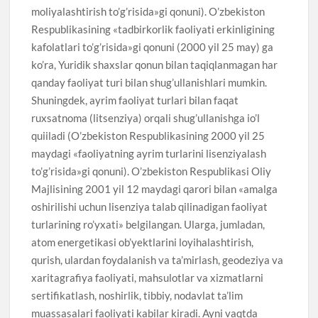
moliyalashtirish to’g’risida»gi qonuni). O’zbekiston
Respublikasining «tadbirkorlik faoliyati erkinligining
kafolatlari to’g’risida»gi qonuni (2000 yil 25 may) ga
ko’ra, Yuridik shaxslar qonun bilan taqiqlanmagan har
qanday faoliyat turi bilan shug’ullanishlari mumkin.
Shuningdek, ayrim faoliyat turlari bilan faqat
ruxsatnoma (litsenziya) orqali shug’ullanishga io’l
quiiladi (O’zbekiston Respublikasining 2000 yil 25
maydagi «faoliyatning ayrim turlarini lisenziyalash
to’g’risida»gi qonuni). O’zbekiston Respublikasi Oliy
Majlisining 2001 yil 12 maydagi qarori bilan «amalga
oshirilishi uchun lisenziya talab qilinadigan faoliyat
turlarining ro’yxati» belgilangan. Ularga, jumladan,
atom energetikasi ob’yektlarini loyihalashtirish,
qurish, ulardan foydalanish va ta’mirlash, geodeziya va
xaritagrafiya faoliyati, mahsulotlar va xizmatlarni
sertifikatlash, noshirlik, tibbiy, nodavlat ta’lim
muassasalari faoliyati kabilar kiradi. Ayni vaqtda