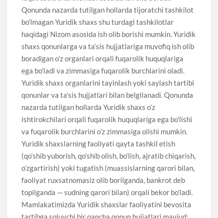
Qonunda nazarda tutilgan hollarda tijoratchi tashkilot
bo’lmagan Yuridik shaxs shu turdagi tashkilotlar
haqidagi Nizom asosida ish olib borishi mumkin. Yuridik
shaxs qonunlarga va ta’sis hujjatlariga muvofiq ish olib
boradigan o’z organlari orqali fuqarolik huquqlariga
ega bo’ladi va zimmasiga fuqarolik burchlarini oladi.
Yuridik shaxs organlarini tayinlash yoki saylash tartibi
qonunlar va ta’sis hujjatlari bilan belgilanadi. Qonunda
nazarda tutilgan hollarda Yuridik shaxs o’z
ishtirokchilari orqali fuqarolik huquqlariga ega bo’lishi
va fuqarolik burchlarini o’z zimmasiga olishi mumkin.
Yuridik shaxslarning faoliyati qayta tashkil etish
(qo’shib yuborish, qo’shib olish, bo’lish, ajratib chiqarish,
o’zgartirish) yoki tugatish (muassislarning qarori bilan,
faoliyat ruxsatnomasiz olib borilganda, bankrot deb
topilganda — sudning qarori bilan) orqali bekor bo’ladi.
Mamlakatimizda Yuridik shaxslar faoliyatini bevosita
tartibga soluvchi bir qancha qonun hujjatlari mavjud: