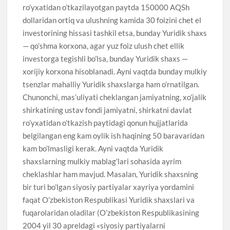
ro’yxatidan o’tkazilayotgan paytda 150000 AQSh
dollaridan ortiq va ulushning kamida 30 foizini chet el
investorining hissasi tashkil etsa, bunday Yuridik shaxs
— qo’shma korxona, agar yuz foiz ulush chet ellik
investorga tegishli bo’lsa, bunday Yuridik shaxs —
xorijiy korxona hisoblanadi. Ayni vaqtda bunday mulkiy
tsenzlar mahalliy Yuridik shaxslarga ham o’rnatilgan.
Chunonchi, mas’uliyati cheklangan jamiyatning, xo’jalik
shirkatining ustav fondi jamiyatni, shirkatni davlat
ro’yxatidan o’tkazish paytidagi qonun hujjatlarida
belgilangan eng kam oylik ish haqining 50 baravaridan
kam bo’lmasligi kerak. Ayni vaqtda Yuridik
shaxslarning mulkiy mablag’lari sohasida ayrim
cheklashlar ham mavjud. Masalan, Yuridik shaxsning
bir turi bo’lgan siyosiy partiyalar xayriya yordamini
faqat O’zbekiston Respublikasi Yuridik shaxslari va
fuqarolaridan oladilar (O’zbekiston Respublikasining
2004 yil 30 apreldagi «siyosiy partiyalarni