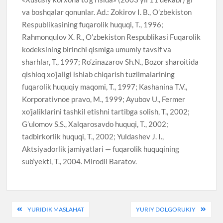
va boshqalar qonunlar. Ad.: Zokirov I. B., O’zbekiston
Respublikasining fuqarolik huquqi, T., 1996;
Rahmonqulov X. R., O’zbekiston Respublikasi Fuqarolik
kodeksining birinchi qismiga umumiy tavsif va
sharhlar, T., 1997; Ro’zinazarov Sh.N., Bozor sharoitida
qishloq xo’jaligi ishlab chiqarish tuzilmalarining
fuqarolik huquqiy maqomi, T., 1997; Kashanina T.V.,
Korporativnoe pravo, M., 1999; Ayubov U., Fermer
xo’jaliklarini tashkil etishni tartibga solish, T., 2002;
G’ulomov S.S., Xalqarosavdo huquqi, T., 2002;
tadbirkorlik huquqi, T., 2002; Yuldashev J. I.,
Aktsiyadorlik jamiyatlari — fuqarolik huquqining
sub’yekti, T., 2004. Mirodil Baratov.
Post
YURIDIK MASLAHAT
YURIY DOLGORUKIY