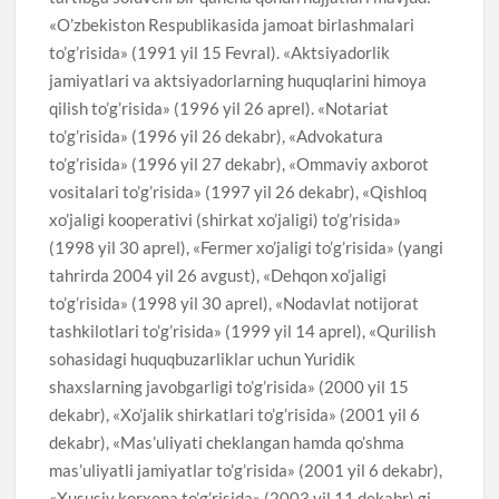
«O’zbekiston Respublikasida jamoat birlashmalari
to’g’risida» (1991 yil 15 Fevral). «Aktsiyadorlik
jamiyatlari va aktsiyadorlarning huquqlarini himoya
qilish to’g’risida» (1996 yil 26 aprel). «Notariat
to’g’risida» (1996 yil 26 dekabr), «Advokatura
to’g’risida» (1996 yil 27 dekabr), «Ommaviy axborot
vositalari to’g’risida» (1997 yil 26 dekabr), «Qishloq
xo’jaligi kooperativi (shirkat xo’jaligi) to’g’risida»
(1998 yil 30 aprel), «Fermer xo’jaligi to’g’risida» (yangi
tahrirda 2004 yil 26 avgust), «Dehqon xo’jaligi
to’g’risida» (1998 yil 30 aprel), «Nodavlat notijorat
tashkilotlari to’g’risida» (1999 yil 14 aprel), «Qurilish
sohasidagi huquqbuzarliklar uchun Yuridik
shaxslarning javobgarligi to’g’risida» (2000 yil 15
dekabr), «Xo’jalik shirkatlari to’g’risida» (2001 yil 6
dekabr), «Mas’uliyati cheklangan hamda qo’shma
mas’uliyatli jamiyatlar to’g’risida» (2001 yil 6 dekabr),
«Xususiy korxona to’g’risida» (2003 yil 11 dekabr) gi