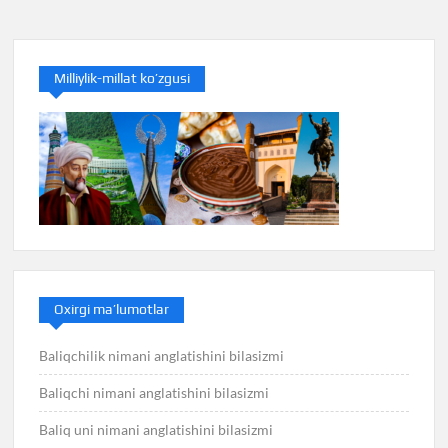
menyusi
Milliylik-millat ko’zgusi
Oxirgi ma’lumotlar
Baliqchilik nimani anglatishini bilasizmi
Baliqchi nimani anglatishini bilasizmi
Baliq uni nimani anglatishini bilasizmi