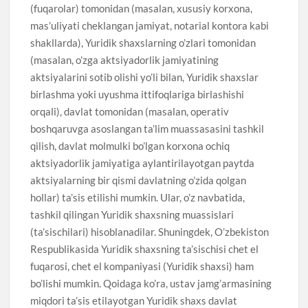
(fuqarolar) tomonidan (masalan, xususiy korxona,
mas’uliyati cheklangan jamiyat, notarial kontora kabi
shakllarda), Yuridik shaxslarning o’zlari tomonidan
(masalan, o’zga aktsiyadorlik jamiyatining
aktsiyalarini sotib olishi yo’li bilan, Yuridik shaxslar
birlashma yoki uyushma ittifoqlariga birlashishi
orqali), davlat tomonidan (masalan, operativ
boshqaruvga asoslangan ta’lim muassasasini tashkil
qilish, davlat molmulki bo’lgan korxona ochiq
aktsiyadorlik jamiyatiga aylantirilayotgan paytda
aktsiyalarning bir qismi davlatning o’zida qolgan
hollar) ta’sis etilishi mumkin. Ular, o’z navbatida,
tashkil qilingan Yuridik shaxsning muassislari
(ta’sischilari) hisoblanadilar. Shuningdek, O’zbekiston
Respublikasida Yuridik shaxsning ta’sischisi chet el
fuqarosi, chet el kompaniyasi (Yuridik shaxsi) ham
bo’lishi mumkin. Qoidaga ko’ra, ustav jamg’armasining
miqdori ta’sis etilayotgan Yuridik shaxs davlat