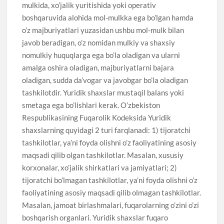
mulkida, xo’jalik yuritishida yoki operativ
boshqaruvida alohida mol-mulkka ega bo’lgan hamda
o’z majburiyatlari yuzasidan ushbu mol-mulk bilan
javob beradigan, o’z nomidan mulkiy va shaxsiy
nomulkiy huquqlarga ega bo’la oladigan va ularni
amalga oshira oladigan, majburiyatlarni bajara
oladigan, sudda da’vogar va javobgar bo’la oladigan
tashkilotdir. Yuridik shaxslar mustaqil balans yoki
smetaga ega bo’lishlari kerak. O’zbekiston
Respublikasining Fuqarolik Kodeksida Yuridik
shaxslarning quyidagi 2 turi farqlanadi: 1) tijoratchi
tashkilotlar, ya’ni foyda olishni o’z faoliyatining asosiy
maqsadi qilib olgan tashkilotlar. Masalan, xususiy
korxonalar, xo’jalik shirkatlari va jamiyatlari; 2)
tijoratchi bo’lmagan tashkilotlar, ya’ni foyda olishni o’z
faoliyatining asosiy maqsadi qilib olmagan tashkilotlar.
Masalan, jamoat birlashmalari, fuqarolarning o’zini o’zi
boshqarish organlari. Yuridik shaxslar fuqaro