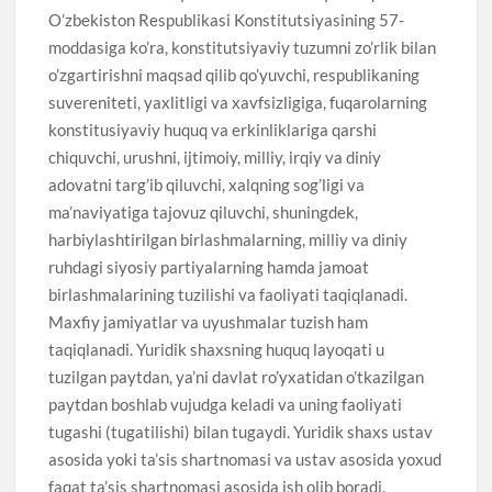
O’zbekiston Respublikasi Konstitutsiyasining 57-
moddasiga ko’ra, konstitutsiyaviy tuzumni zo’rlik bilan
o’zgartirishni maqsad qilib qo’yuvchi, respublikaning
suvereniteti, yaxlitligi va xavfsizligiga, fuqarolarning
konstitusiyaviy huquq va erkinliklariga qarshi
chiquvchi, urushni, ijtimoiy, milliy, irqiy va diniy
adovatni targ’ib qiluvchi, xalqning sog’ligi va
ma’naviyatiga tajovuz qiluvchi, shuningdek,
harbiylashtirilgan birlashmalarning, milliy va diniy
ruhdagi siyosiy partiyalarning hamda jamoat
birlashmalarining tuzilishi va faoliyati taqiqlanadi.
Maxfiy jamiyatlar va uyushmalar tuzish ham
taqiqlanadi. Yuridik shaxsning huquq layoqati u
tuzilgan paytdan, ya’ni davlat ro’yxatidan o’tkazilgan
paytdan boshlab vujudga keladi va uning faoliyati
tugashi (tugatilishi) bilan tugaydi. Yuridik shaxs ustav
asosida yoki ta’sis shartnomasi va ustav asosida yoxud
faqat ta’sis shartnomasi asosida ish olib boradi.