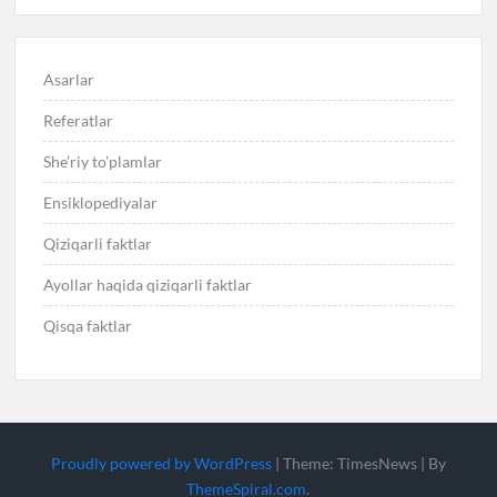
Asarlar
Referatlar
She’riy to’plamlar
Ensiklopediyalar
Qiziqarli faktlar
Ayollar haqida qiziqarli faktlar
Qisqa faktlar
Proudly powered by WordPress
|
Theme: TimesNews
|
By
ThemeSpiral.com
.