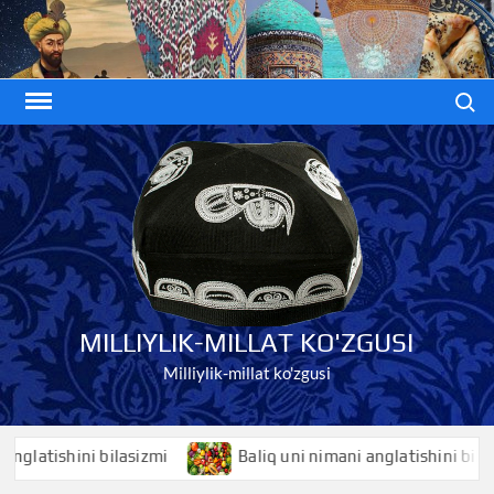
Skip
to
content
Search
MILLIYLIK-MILLAT KO'ZGUSI
Milliylik-millat ko'zgusi
latishini bilasizmi
Baliq uni nimani anglatishini bilasizm