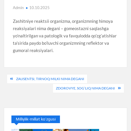
Admin
10.10.2025
Zashitniye reaktsii organizma, organizmning himoya
reaksiyalari nima degani – gomeostazni saqlashga
yo’naltirilgan va patologik va favqulodda qo’zg’atishlar
ta’sirida paydo bo’luvchi organizmning reflektor va
gumoral reaksiyalari.
Post
ZAUSENTSI, TIRNOQ MILKI NIMA DEGANI
menyusi
ZDOROVYE, SOG’LIQ NIMA DEGANI
Milliylik-millat ko’zgusi