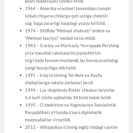
Bosh redaksiyasi tashkil etildi.
1964 – Amerika vrachlari tomonidan tamaki
ishlab chiqaruvchilarga quti ustiga chekish
sog`liqqa zararligi haqidagi yozuv kiritildi.
1974 – SSSRda “Mehnat shuhrati” ordeni va
“Mehnat faxriysi” medali ta’sis etildi.
1983 – G’arbiy va Markaziy Yevropada Pershing
o’rta masofali raketalarini joylashtirish
to’g’risida farmon imzolandi, bu Sovuq urushning
yangi bosqichiga olib keldi.
1991 – Iroq Isroilning Tel-Aviv va Xayfa
shaharlariga raketa zarbalari berdi.
1994 – Los-Anjelesda Rixter shkalasi bo’yicha
6,6 balli zilzila oqibatida 34 kishi halok bo’ldi.
1995 – O‘zbekiston va Yugoslaviya Sotsialistik
Respublikasi o‘rtasida o‘zaro diplomatik
munosabatlar o‘rnatildi.
2012 – Wikipediya o‘zining ingliz tilidagi saytini