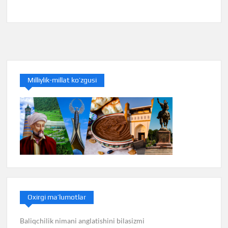
Milliylik-millat ko’zgusi
Oxirgi ma’lumotlar
Baliqchilik nimani anglatishini bilasizmi