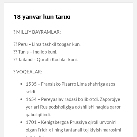
18 yanvar kun tarixi
? MILLIY BAYRAMLAR:
?? Peru – Lima tashkil topgan kun.
?? Tunis – Inqilob kuni.
?? Tailand – Qurolli Kuchlar kuni.
? VOQEALAR:
1535 – Fransisko Pisarro Lima shahriga asos
soldi.
1654 – Pereyaslav radasi bo‘lib o‘tdi. Zaporojye
yerlari Rus podsholigiga qo‘shilishi haqida qaror
qabul qilindi.
1701 – Kenigsbergda Prussiya qiroli unvonini
olgan Fridrix I ning tantanali toj kiyish marosimi