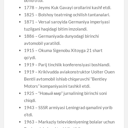
bo’lib o’tdi.
1778 – Jeyms Kuk Gavayi orollarini kashf etdi.
1825 – Bolshoy teatrning ochilish tantanalari.
1871 – Versal saroyida Germaniya imperiyasi
tuzilgani haqidagi bitim imzolandi.
1886 – Germaniyada dunyodagi birinchi
avtomobil yaratildi.
1915 – Okuma Sigenobu Xitoyga 21 shart
qoʻydi.
1919 – Parij tinchlik konferensiyasi boshlandi.
1919 – Kriklvudda aviakonstruktor Uolter Ouen
Bentli avtomobil ishlab chiqaruvchi “Bentley
Motors” kompaniyasini tashkil etdi.
1925 – “Новый мир” jurnalining birinchi soni
chiqdi.
1943 – SSSR armiyasi Leningrad qamalini yorib
o‘tdi.
1963 – Markaziy televideniyening bolalar uchun