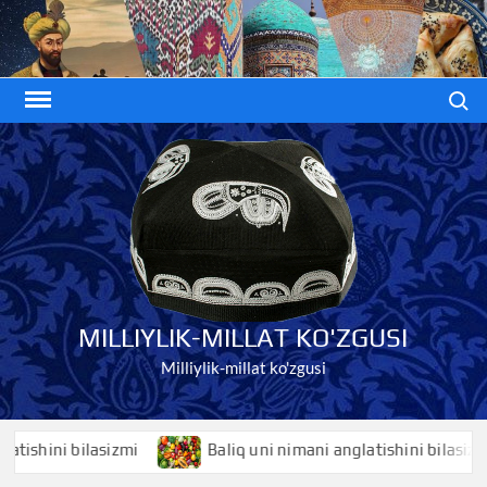
Skip
to
content
Search
MILLIYLIK-MILLAT KO'ZGUSI
Milliylik-millat ko'zgusi
hini bilasizmi
Baliq uni nimani anglatishini bilasizmi