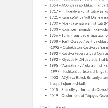
1854 – AQShda respublikachilar parti
1917 – Finlyandiya konstitutsiyasi qa
1921 – Kansaz-Sitida Yolt Disneyning 
1930 – Moskva aviatsiya instituti (MA
1933 – Komintern nomidagi dunyodagi 
1956 – Tunis Fransiyadan mustaqil bo
1988 – Tog‘li Qorabog‘ partiya oblast 
-1992 – Oʻzbekiston Rossiya va Yangi 
1992 – Rossiya Federatsiyasi Qahramo
1992 – Kiyevda MDH davlatlari rahbar
1995 – “Aum Sinrikyo” ekstremistik s
-1997 – Toshkent zarbxonasi ishga tus
2003 – AQSh va Buyuk Britaniya terro
Iroqqa hujum boshladi.
2015 – Shimoliy yarimsharda Quyosh t
2019 – Qosim-Jomrat To‘qayev Qozog‘i
? TAVALLUDLAR: