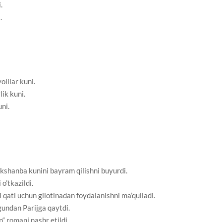
.
.
olilar kuni.
ik kuni.
uni.
kshanba kunini bayram qilishni buyurdi.
o’tkazildi.
qatl uchun gilotinadan foydalanishni ma’qulladi.
gundan Parijga qaytdi.
 romani nashr etildi.