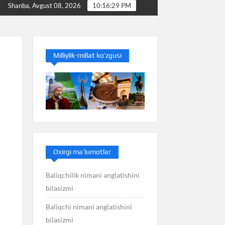
iq nimani anglatishini bilasizmi
Balans nimani anglatishi
Shanba, Avgust 08, 2026
10:16:29 PM
Milliylik-millat ko’zgusi
Oxirgi ma’lumotlar
Baliqchilik nimani anglatishini
bilasizmi
Baliqchi nimani anglatishini
bilasizmi