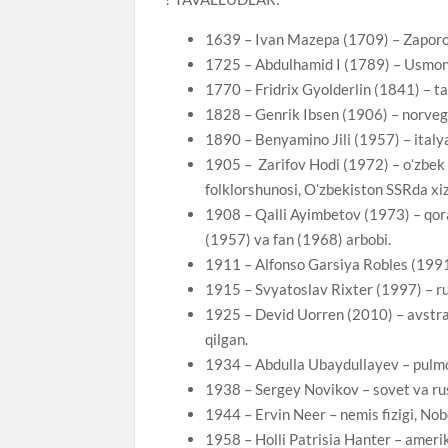
1639 – Ivan Mazepa (1709) – Zaporo
1725 – Abdulhamid I (1789) – Usmonl
1770 – Fridrix Gyolderlin (1841) – tan
1828 – Genrik Ibsen (1906) – norvegiy
1890 – Benyamino Jili (1957) – italy
1905 – Zarifov Hodi (1972) – oʻzbek 
folklorshunosi, Oʻzbekiston SSRda xi
1908 – Qalli Ayimbetov (1973) – qor
(1957) va fan (1968) arbobi.
1911 – Alfonso Garsiya Robles (1991)
1915 – Svyatoslav Rixter (1997) – rus
1925 – Devid Uorren (2010) – avstrali
qilgan.
1934 – Abdulla Ubaydullayev – pulmo
1938 – Sergey Novikov – sovet va ru
1944 – Ervin Neer – nemis fizigi, Nob
1958 – Holli Patrisia Hanter – amerik