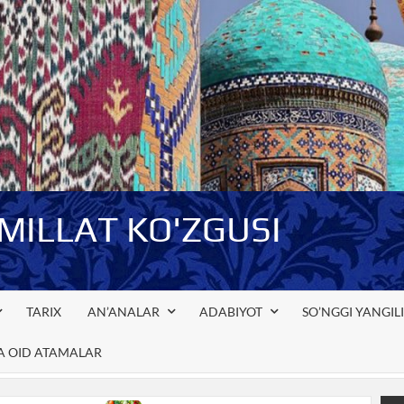
-MILLAT KO'ZGUSI
TARIX
AN’ANALAR
ADABIYOT
SO’NGGI YANGIL
GA OID ATAMALAR