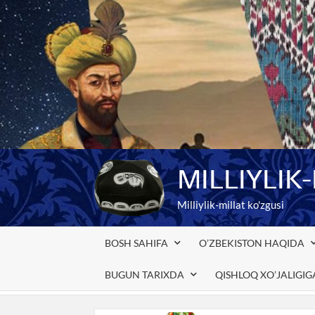
Skip
to
content
MILLIYLIK
Milliylik-millat ko'zgusi
BOSH SAHIFA
O’ZBEKISTON HAQIDA
BUGUN TARIXDA
QISHLOQ XO’JALIGI