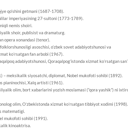
jye qo‘shini getmani (1687-1708).
ilar imperiyasining 27-sultoni (1773-1789).
iqli nemis shoiri.
alik shoir, publisist va dramaturg.
an opera xonandasi (tenor).
folklorshunosligi asoschisi, o‘zbek sovet adabiyotshunosi va
zmat koʻrsatgan fan arbobi (1967).
aqalpoq adabiyotshunosi, Qoraqalpogʻistonda xizmat koʻrsatgan sanʼ
 – meksikalik siyosatchi, diplomat, Nobel mukofoti sohibi (1892).
 pianinochisi, Xalq artisti (1961).
yalik olim, bort xabarlarini yozish moslamasi (“qora yashik”) ni ixtir
nolog olim, Oʻzbekistonda xizmat koʻrsatgan tibbiyot xodimi (1998)
s matematigi.
el mukofoti sohibi (1991).
alik kinoaktrisa.