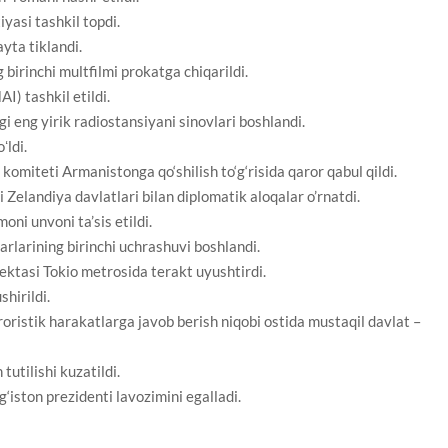
yasi tashkil topdi.
yta tiklandi.
birinchi multfilmi prokatga chiqarildi.
I) tashkil etildi.
eng yirik radiostansiyani sinovlari boshlandi.
ʻldi.
komiteti Armanistonga qo‘shilish to‘g‘risida qaror qabul qildi.
Zelandiya davlatlari bilan diplomatik aloqalar o’rnatdi.
ni unvoni ta’sis etildi.
larining birinchi uchrashuvi boshlandi.
ektasi Tokio metrosida terakt uyushtirdi.
hirildi.
ristik harakatlarga javob berish niqobi ostida mustaqil davlat –
utilishi kuzatildi.
ston prezidenti lavozimini egalladi.