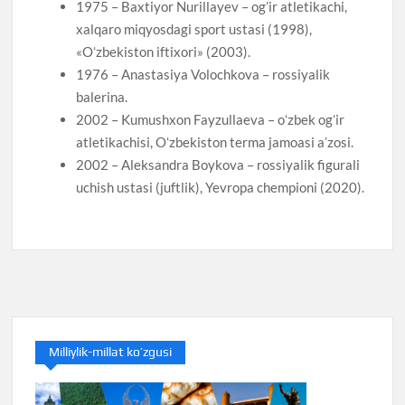
1975 – Baxtiyor Nurillayev – og’ir atletikachi,
xalqaro miqyosdagi sport ustasi (1998),
«Oʻzbekiston iftixori» (2003).
1976 – Anastasiya Volochkova – rossiyalik
balerina.
2002 – Kumushxon Fayzullaeva – oʻzbek ogʻir
atletikachisi, Oʻzbekiston terma jamoasi aʼzosi.
2002 – Aleksandra Boykova – rossiyalik figurali
uchish ustasi (juftlik), Yevropa chempioni (2020).
Milliylik-millat ko’zgusi