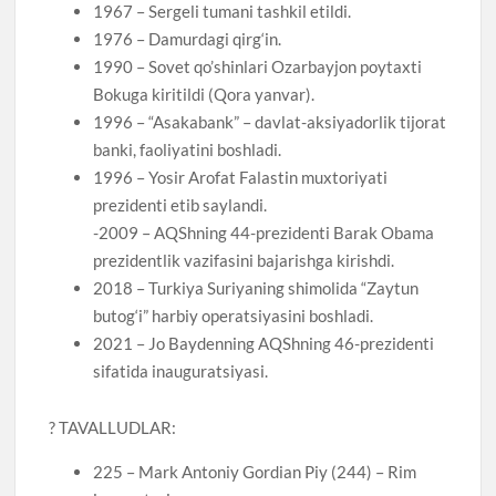
1967 – Sergeli tumani tashkil etildi.
1976 – Damurdagi qirg‘in.
1990 – Sovet qo’shinlari Ozarbayjon poytaxti
Bokuga kiritildi (Qora yanvar).
1996 – “Asakabank” – davlat-aksiyadorlik tijorat
banki, faoliyatini boshladi.
1996 – Yosir Arofat Falastin muxtoriyati
prezidenti etib saylandi.
-2009 – AQShning 44-prezidenti Ba­rak Obama
prezidentlik vazifasini bajarishga kirish­di.
2018 – Turkiya Suriyaning shimolida “Zaytun
butog‘i” harbiy operatsiyasini boshladi.
2021 – Jo Baydenning AQShning 46-prezidenti
sifatida inauguratsiyasi.
? TAVALLUDLAR:
225 – Mark Antoniy Gordian Piy (244) – Rim