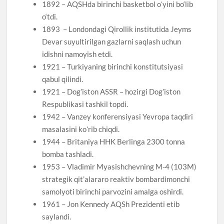
1892 – AQSHda birinchi basketbol oʻyini bo‘lib
o‘tdi.
1893 – Londondagi Qirollik institutida Jeyms
Devar suyultirilgan gazlarni saqlash uchun
idishni namoyish etdi.
1921 – Turkiyaning birinchi konstitutsiyasi
qabul qilindi.
1921 – Dog’iston ASSR – hozirgi Dog’iston
Respublikasi tashkil topdi.
1942 – Vanzey konferensiyasi Yevropa taqdiri
masalasini koʻrib chiqdi.
1944 – Britaniya HHK Berlinga 2300 tonna
bomba tashladi.
1953 – Vladimir Myasishchevning M-4 (103M)
strategik qit’alararo reaktiv bombardimonchi
samolyoti birinchi parvozini amalga oshirdi.
1961 – Jon Kennedy AQSh Prezidenti etib
saylandi.