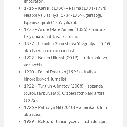
imperatori.
1716 – Karl III (1788) – Parma (1731-1734),
Neapol va Sitsiliya (1734-1759), gertsogi,
Ispaniya qiroli (1759 yildan).
1775 – Andre Mare Amper (1836) – fransuz
fizigi, matematik va ixtirochi.
1877 – Lixovich-Shamsheva Yevgeniya (1979) –
aktrisa va opera xonandasi.
1902 – Nozim Hikmat (2019) – turk shoiri va
yozuvchisi.
1920 – Fellini Federiko (1993) – italiya
kinorejissyori, jurnalist.
1922 – Turg’un Alimatov (2008) – sozanda
(dutor, tanbur, sato). O’zbekiston xalq artisti
(1992).
1926 – Patrisiya Nil (2010) – amerikalik film
aktrisasi.
1939 – Bekturdi Jumaniyozov – usta dehqon,