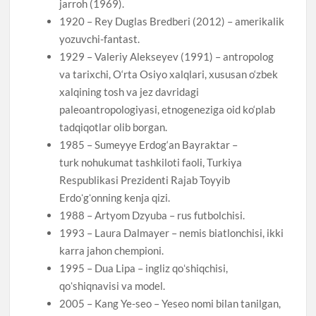
jarroh (1969).
1920 – Rey Duglas Bredberi (2012) – amerikalik
yozuvchi-fantast.
1929 – Valeriy Alekseyev (1991) – antropolog
va tarixchi, O‘rta Osiyo xalqlari, xususan o‘zbek
xalqining tosh va jez davridagi
paleoantropologiyasi, etnogeneziga oid ko‘plab
tadqiqotlar olib borgan.
1985 – Sumeyye Erdog‘an Bayraktar –
turk nohukumat tashkiloti faoli, Turkiya
Respublikasi Prezidenti Rajab Toyyib
Erdoʻgʻonning kenja qizi.
1988 – Artyom Dzyuba – rus futbolchisi.
1993 – Laura Dalmayer – nemis biatlonchisi, ikki
karra jahon chempioni.
1995 – Dua Lipa – ingliz qoʻshiqchisi,
qoʻshiqnavisi va model.
2005 – Kang Ye-seo – Yeseo nomi bilan tanilgan,