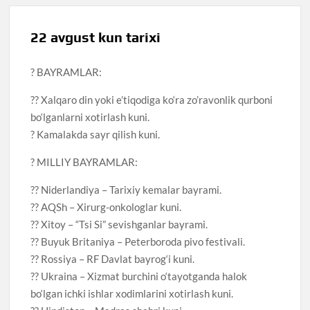
22 avgust kun tarixi
? BAYRAMLAR:
?? Xalqaro din yoki e’tiqodiga ko‘ra zo’ravonlik qurboni
bo‘lganlarni xotirlash kuni.
? Kamalakda sayr qilish kuni.
? MILLIY BAYRAMLAR:
?? Niderlandiya – Tarixiy kemalar bayrami.
?? AQSh – Xirurg-onkologlar kuni.
?? Xitoy – “Tsi Si” sevishganlar bayrami.
?? Buyuk Britaniya – Peterboroda pivo festivali.
?? Rossiya – RF Davlat bayrog‘i kuni.
?? Ukraina – Xizmat burchini o‘tayotganda halok
bo‘lgan ichki ishlar xodimlarini xotirlash kuni.