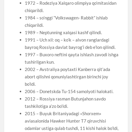
1972 – Rodeziya Xalqaro olimpiya qo‘mitasidan
chiqarildi.
1984 – so’nggi “Volkswagen- Rabbit” ishlab
chiqarildi.
1989 – Neptunning xalqasi kashf qilindi.
1991 – Uch xil: oq – ko‘k – alvon ranglardagi
bayroq Rossiya davlat bayrog’i deb e’lon qilindi.
1997 – Buxoro neftini qayta ishlash zavodi ishga
tushirilgan kun.
2002 – Avstraliya poytaxti Kanberra qit’ada
abort qilishni qonuniylashtirgan birinchi joy
bo’ldi.
2006 – Donetskda Tu-154 samolyoti halokati.
2012 – Rossiya rasman Butunjahon savdo
tashkilotiga a‘zo bo‘ldi.
2015 – Buyuk Britaniyadagi «Shorхеm»
aviasalonida Hawker Hunter T7 qiruvchisi
odamlar ustiga qulab tushdi, 11 kishi halok bo’ldi,