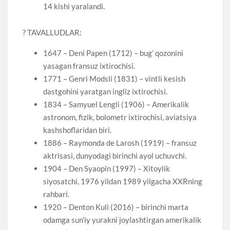
14 kishi yaralandi.
? TAVALLUDLAR:
1647 – Deni Papen (1712) – bug’ qozonini
yasagan fransuz ixtirochisi.
1771 – Genri Modsli (1831) – vintli kesish
dastgohini yaratgan ingliz ixtirochisi.
1834 – Samyuel Lengli (1906) – Amerikalik
astronom, fizik, bolometr ixtirochisi, aviatsiya
kashshoflaridan biri.
1886 – Raymonda de Larosh (1919) – fransuz
aktrisasi, dunyodagi birinchi ayol uchuvchi.
1904 – Den Syaopin (1997) – Xitoylik
siyosatchi, 1976 yildan 1989 yilgacha XXRning
rahbari.
1920 – Denton Kuli (2016) – birinchi marta
odamga sun’iy yurakni joylashtirgan amerikalik