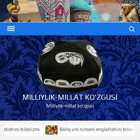
Skip
to
content
Search
MILLIYLIK-MILLAT KO'ZGUSI
Milliylik-millat ko'zgusi
hini bilasizmi
Baliq uni nimani anglatishini bilasizmi