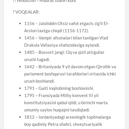
?? Hindiston – Madras shahri kuni.
? VOQEALAR:
1156 – Jaloliddin Otsiz vafot etgach, o’g’li El-
Arslon taxtga chiqdi (1156-1172).
1456 – Vampir afsonalari bilan tanilgan Vlad
Drakula Vallaxiya shahzodasiga aylandi.
1485 – Bosvort jangi: Oq va qizil atirgullar
urushi tugadi.
1642 – Britaniyada 9 yil davom etgan Qirollik va
parlament boshqaruvi tarafdorlari o‘rtasida ichki
urush boshlandi.
1791 – Gaiti inqilobining boshlanishi.
1795 – Fransiyada Milliy konvent III yil
konstitutsiyasini qabul qildi, u birinchi marta
umumiy saylov huquqini tasdiqladi.
1812 – Iordaniyadagi arxeologik topilmalarga
boy qadimiy Petra shahri, shveytsariyalik