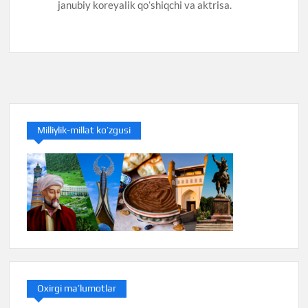
janubiy koreyalik qoʻshiqchi va aktrisa.
Milliylik-millat ko’zgusi
Oxirgi ma’lumotlar