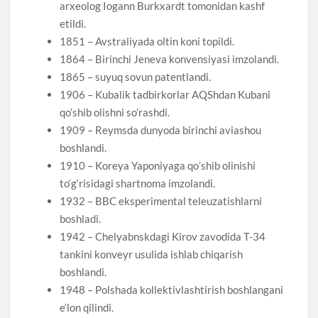
arxeolog Iogann Burkxardt tomonidan kashf
etildi.
1851 – Avstraliyada oltin koni topildi.
1864 – Birinchi Jeneva konvensiyasi imzolandi.
1865 – suyuq sovun patentlandi.
1906 – Kubalik tadbirkorlar AQShdan Kubani
qo’shib olishni so’rashdi.
1909 – Reymsda dunyoda birinchi aviashou
boshlandi.
1910 – Koreya Yaponiyaga qoʻshib olinishi
to‘g‘risidagi shartnoma imzolandi.
1932 – BBC eksperimental teleuzatishlarni
boshladi.
1942 – Chelyabnskdagi Kirov zavodida T-34
tankini konveyr usulida ishlab chiqarish
boshlandi.
1948 – Polshada kollektivlashtirish boshlangani
e‘lon qilindi.