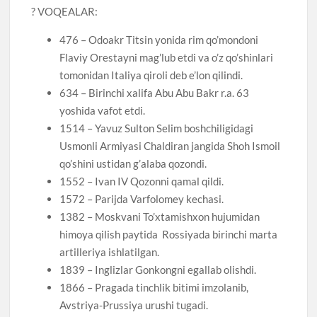
? VOQEALAR:
476 – Odoakr Titsin yonida rim qo’mondoni
Flaviy Orestayni mag’lub etdi va o’z qo’shinlari
tomonidan Italiya qiroli deb e’lon qilindi.
634 – Birinchi xalifa Abu Abu Bakr r.a. 63
yoshida vafot etdi.
1514 – Yavuz Sulton Selim boshchiligidagi
Usmonli Armiyasi Chaldiran jangida Shoh Ismoil
qo’shini ustidan g’alaba qozondi.
1552 – Ivan IV Qozonni qamal qildi.
1572 – Parijda Varfolomey kechasi.
1382 – Moskvani To’xtamishxon hujumidan
himoya qilish paytida Rossiyada birinchi marta
artilleriya ishlatilgan.
1839 – Inglizlar Gonkongni egallab olishdi.
1866 – Pragada tinchlik bitimi imzolanib,
Avstriya-Prussiya urushi tugadi.