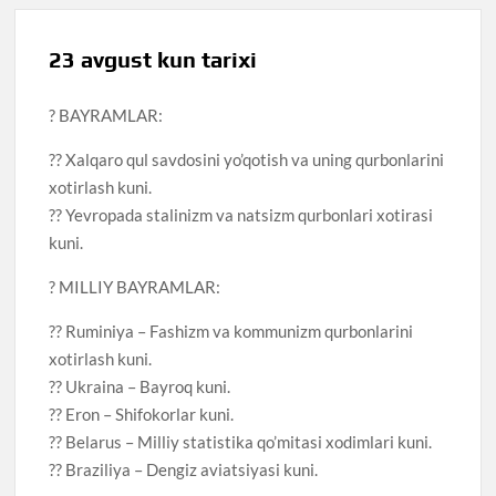
23 avgust kun tarixi
? BAYRAMLAR:
?? Xalqaro qul savdosini yo’qotish va uning qurbonlarini
xotirlash kuni.
?? Yevropada stalinizm va natsizm qurbonlari xotirasi
kuni.
? MILLIY BAYRAMLAR:
?? Ruminiya – Fashizm va kommunizm qurbonlarini
xotirlash kuni.
?? Ukraina – Bayroq kuni.
?? Eron – Shifokorlar kuni.
?? Belarus – Milliy statistika qo’mitasi xodimlari kuni.
?? Braziliya – Dengiz aviatsiyasi kuni.