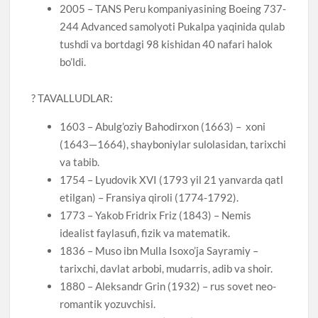
2005 – TANS Peru kompaniyasining Boeing 737-
244 Advanced samolyoti Pukalpa yaqinida qulab
tushdi va bortdagi 98 kishidan 40 nafari halok
bo’ldi.
? TAVALLUDLAR:
1603 – Abulg’oziy Bahodirxon (1663) – xoni
(1643—1664), shayboniylar sulolasidan, tarixchi
va tabib.
1754 – Lyudovik XVI (1793 yil 21 yanvarda qatl
etilgan) – Fransiya qiroli (1774-1792).
1773 – Yakob Fridrix Friz (1843) – Nemis
idealist faylasufi, fizik va matematik.
1836 – Muso ibn Mulla Isoxo’ja Sayramiy –
tarixchi, davlat arbobi, mudarris, adib va shoir.
1880 – Aleksandr Grin (1932) – rus sovet neo-
romantik yozuvchisi.