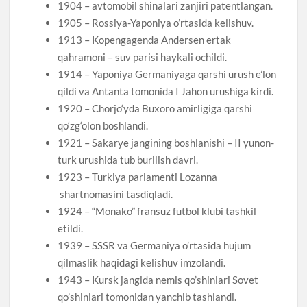
1904 – avtomobil shinalari zanjiri patentlangan.
1905 – Rossiya-Yaponiya o’rtasida kelishuv.
1913 – Kopengagenda Andersen ertak
qahramoni – suv parisi haykali ochildi.
1914 – Yaponiya Germaniyaga qarshi urush e’lon
qildi va Antanta tomonida I Jahon urushiga kirdi.
1920 – Chorjo‘yda Buxoro amirligiga qarshi
qo‘zg‘olon boshlandi.
1921 – Sakarye jangining boshlanishi – II yunon-
turk urushida tub burilish davri.
1923 – Turkiya parlamenti Lozanna
shartnomasini tasdiqladi.
1924 – “Monako” fransuz futbol klubi tashkil
etildi.
1939 – SSSR va Germaniya o’rtasida hujum
qilmaslik haqidagi kelishuv imzolandi.
1943 – Kursk jangida nemis qo’shinlari Sovet
qo’shinlari tomonidan yanchib tashlandi.