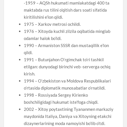
-1959 – AQSh hukumati mamlakatdagi 400 ta
maktabda rus tilini o’qitish dars soati sifatida
kiritilishini e’lon qildi.
1975 – Xarkov metrosi ochildi.
1976 – Xitoyda kuchli zilzila oqibatida minglab
odamlar halok bo’ldi.
1990 – Armaniston SSSR dan mustaqillik e’lon
qildi.
1991 – Butunjahon O‘rgimchak to‘ri tashkil
etilgan: dunyodagi birinchi veb -serverga ochiq
kirish.
1994 – O‘zbekiston va Moldova Respublikalari
o‘rtasida diplomatik munosabatlar o‘rnatildi.
1998 – Rossiyada Sergey Kirienko
boshchiligidagi hukumat iste’foga chiqdi.
2002 – Xitoy poytaxtining Tyananmen markaziy
maydonida Italiya, Daniya va Xitoyning etakchi
dizaynerlarining moda namoyishi bo‘lib o‘tdi.