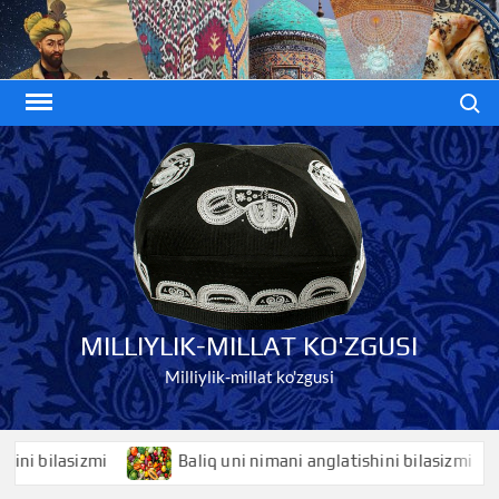
Skip
to
content
Search
MILLIYLIK-MILLAT KO'ZGUSI
Milliylik-millat ko'zgusi
ilasizmi
Baliq uni nimani anglatishini bilasizmi
B