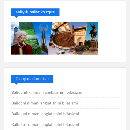
Milliylik-millat ko’zgusi
Oxirgi ma’lumotlar
Baliqchilik nimani anglatishini bilasizmi
Baliqchi nimani anglatishini bilasizmi
Baliq uni nimani anglatishini bilasizmi
Baliqko’z nimani anglatishini bilasizmi