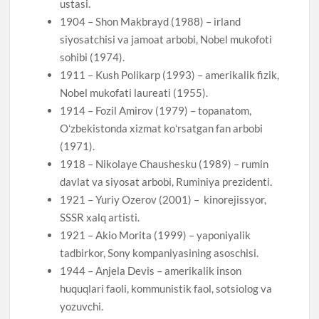
ustasi.
1904 – Shon Makbrayd (1988) – irland
siyosatchisi va jamoat arbobi, Nobel mukofoti
sohibi (1974).
1911 – Kush Polikarp (1993) – amerikalik fizik,
Nobel mukofati laureati (1955).
1914 – Fozil Amirov (1979) – topanatom,
Oʻzbekistonda xizmat koʻrsatgan fan arbobi
(1971).
1918 – Nikolaye Chaushesku (1989) – rumin
davlat va siyosat arbobi, Ruminiya prezidenti.
1921 – Yuriy Ozerov (2001) – kinorejissyor,
SSSR xalq artisti.
1921 – Akio Morita (1999) – yaponiyalik
tadbirkor, Sony kompaniyasining asoschisi.
1944 – Anjela Devis – amerikalik inson
huquqlari faoli, kommunistik faol, sotsiolog va
yozuvchi.