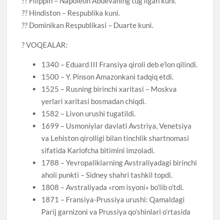
?? Filippin – Napoleon Abuevaning tug’ilgan kuni.
?? Hindiston – Respublika kuni.
?? Dominikan Respublikasi – Duarte kuni.
? VOQEALAR:
1340 – Eduard III Fransiya qiroli deb e’lon qilindi.
1500 – Y. Pinson Amazonkani tadqiq etdi.
1525 – Rusning birinchi xaritasi – Moskva
yerlari xaritasi bosmadan chiqdi.
1582 – Livon urushi tugatildi.
1699 – Usmoniylar davlati Avstriya, Venetsiya
va Lehiston qirolligi bilan tinchlik shartnomasi
sifatida Karlofcha bitimini imzoladi.
1788 – Yevropaliklarning Avstraliyadagi birinchi
aholi punkti – Sidney shahri tashkil topdi.
1808 – Avstraliyada «rom isyoni» bo’lib o’tdi.
1871 – Fransiya-Prussiya urushi: Qamaldagi
Parij garnizoni va Prussiya qo’shinlari o’rtasida