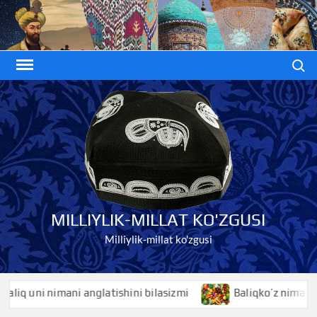
Skip
to
content
Search
MILLIYLIK-MILLAT KO'ZGUSI
Milliylik-millat ko'zgusi
uni nimani anglatishini bilasizmi
Baliqko’z nimani anglati