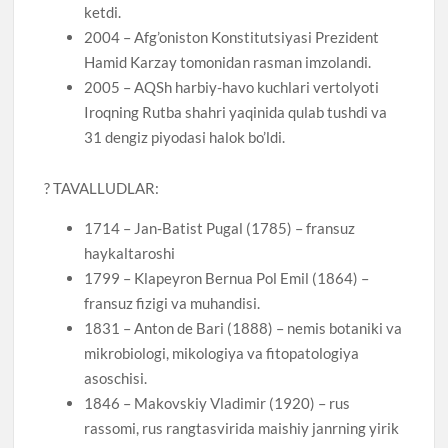
ketdi.
2004 – Afg’oniston Konstitutsiyasi Prezident
Hamid Karzay tomonidan rasman imzolandi.
2005 – AQSh harbiy-havo kuchlari vertolyoti
Iroqning Rutba shahri yaqinida qulab tushdi va
31 dengiz piyodasi halok bo’ldi.
? TAVALLUDLAR:
1714 – Jan-Batist Pugal (1785) – fransuz
haykaltaroshi
1799 – Klapeyron Bernua Pol Emil (1864) –
fransuz fizigi va muhandisi.
1831 – Anton de Bari (1888) – nemis botaniki va
mikrobiologi, mikologiya va fitopatologiya
asoschisi.
1846 – Makovskiy Vladimir (1920) – rus
rassomi, rus rangtasvirida maishiy janrning yirik