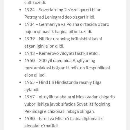
sulh tuzildi.
1924 – Sovetlarning 2-s’ezdi qarori bilan
Petrograd Leningrad deb o’zgartirildi.
1934 – Germaniya va Polsha oʻrtasida o‘zaro
hujum qilmaslik haqida bitim tuzildi.
1939 – Nil Bor uranning bo’linishini kashf
etganligini e’lon qildi.
1943 – Kemerovo viloyati tashkil etildi.
1950 – 200 yil davomida Angliyaning
mustamlakasi bo’lgan Hindiston Respublikasi
e’lon qilindi.
1965 – Hind tili Hindistonda rasmiy tilga
aylandi.
1967 – xitoylik talabalarni Moskvadan chiqarib
yuborilishiga javob sifatida Sovet Ittifoqining
Pekindagi elchixonasi hibsga olingan.
1980 – Isroil va Misr o’rtasida diplomatik
aloqalar o’rnatildi.