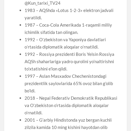
@Kun_tarixi_TV24
1983 – AQShda «Lotus 1-2-3» elektron jadvali
yaratildi.
1987 – Coca-Cola Amerikada 1-raqamli milliy
ichimlik sifatida tan olingan.
1992 – Oʻzbekiston va Yaponiya davlatlari
oʻrtasida diplomatik aloqalar oʻrnatildi.
1992 – Rossiya prezidenti Boris Yelsin Rossiya
AQSh shaharlariga yadro qurolini yo’naltirishni
to’xtatishini e’lon qildi.
1997 – Aslan Masxadov Chechenistondagi
prezidentlik saylovlarida 65% ovoz bilan g’olib
bo’ldi.
2018 – Nepal Federativ Demokratik Republikasi
va O‘zbekiston o‘rtasida diplomatik aloqalar
o‘rnatildi.
2001 – G’arbiy Hindistonda yuz bergan kuchli
zilzila kamida 10 ming kishini hayotdan olib