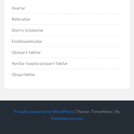
Asarlar
Referatlar
She’riy to’plamlar
Ensiklopediyalar
Qiziqarli faktlar
Ayollar haqida qiziqarli faktlar
Qisqa faktlar
Proudly powered by WordPress
|
Theme: TimesNews
|
By
ThemeSpiral.com
.