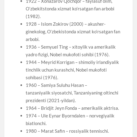
1922 – Xonazarov Qo‘chqor – faylasuf olim,
O‘zbekitstonda xizmat ko‘rsatgan fan arbobi
(1982).
1928 – Islom Zokirov (2000) – akusher-
ginekolog, O‘zbekistonda xizmat ko‘rsatgan fan
arbobi.
1936 – Semyuel Ting – xitoylik va amerikalik
yadro fizigi, Nobel mukofoti sohibi (1976).
1944 – Meyrid Korrigan – shimoliy irlandiyalik
tinchlik uchun kurashchi, Nobel mukofoti
sohibasi (1976).
1960 – Samiya Suluhu Hasan –
tanzaniyalik siyosatchi, Tanzaniyaning oltinchi
prezidenti (2021-yildan).
1964 – Bridjit Jeyn Fonda – amerikalik aktrisa.
1974 – Ule Eynar Byorndalen – norvegiyalik
biatlonchi.
1980 – Marat Safin – rossiyalik tennischi.