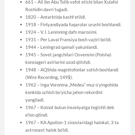
661 – Ali ibn Abu Tolib vafot etishi bilan Xulafoi
Roshidin davri tugadi.
1820 – Antarktida kashf etildi.
1918 – Finlyandiyada fuqarolar urushi boshlandi.
1924 – V. I. Leninning dafn marosimi.
1931 – Per Laval Fransiya bosh vaziri bo’ldi.
1944 – Leningrad qamali yakunlandi.
1945 – Sovet jangchilari Osvensim (Polsha)
konslageri asirlarini ozod qilishdi.
1948 – AQShda magnitofonlar sotish boshlandi
(Wire Recording, 149$).
1962 – Inga Voronina „Medeu“ muz oʻyingohida
konkida uchish boʻyicha jahon rekordini
yangiladi.
1967 – Koinot butun insoniyatga tegishli deb
e’lon qilindi.
1967 – KA Apollon-1 sinovlaridagi halokat, 3 ta
astronavt halok bo‘ldi.