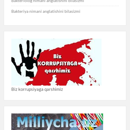
Bakteriolog nimani anglatishini bilasizmi
Bakteriya nimani anglatishini bilasizmi
Biz korrupsiyaga qarshimiz