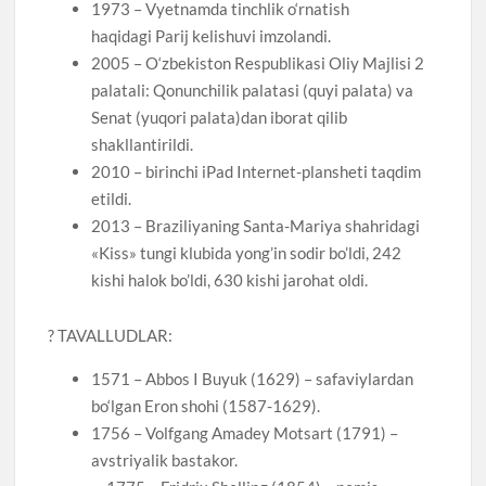
1973 – Vyetnamda tinchlik o‘rnatish
haqidagi Parij kelishuvi imzolandi.
2005 – O‘zbekiston Respublikasi Oliy Majlisi 2
palatali: Qonunchilik palatasi (quyi palata) va
Senat (yuqori palata)dan iborat qilib
shakllantirildi.
2010 – birinchi iPad Internet-plansheti taqdim
etildi.
2013 – Braziliyaning Santa-Mariya shahridagi
«Kiss» tungi klubida yong’in sodir bo’ldi, 242
kishi halok bo’ldi, 630 kishi jarohat oldi.
? TAVALLUDLAR:
1571 – Abbos I Buyuk (1629) – safaviylardan
bo‘lgan Eron shohi (1587-1629).
1756 – Volfgang Amadey Motsart (1791) –
avstriyalik bastakor.