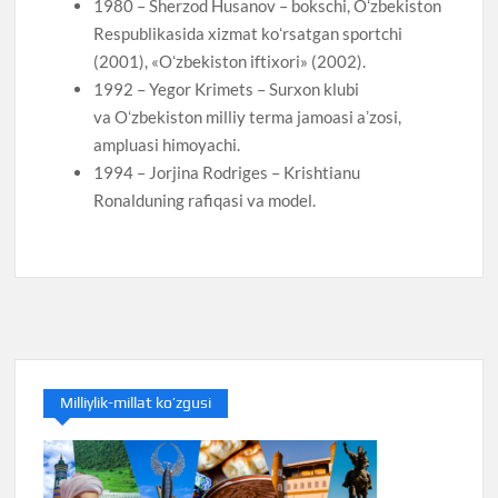
1980 – Sherzod Husanov – bokschi, Oʻzbekiston
Respublikasida xizmat koʻrsatgan sportchi
(2001), «Oʻzbekiston iftixori» (2002).
1992 – Yegor Krimets – Surxon klubi
va Oʻzbekiston milliy terma jamoasi aʼzosi,
ampluasi himoyachi.
1994 – Jorjina Rodriges – Krishtianu
Ronalduning rafiqasi va model.
Milliylik-millat ko’zgusi