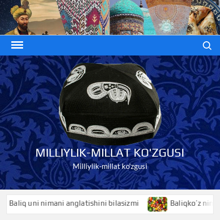
Skip
to
content
Search
MILLIYLIK-MILLAT KO'ZGUSI
Milliylik-millat ko'zgusi
q uni nimani anglatishini bilasizmi
Baliqko’z nimani angl