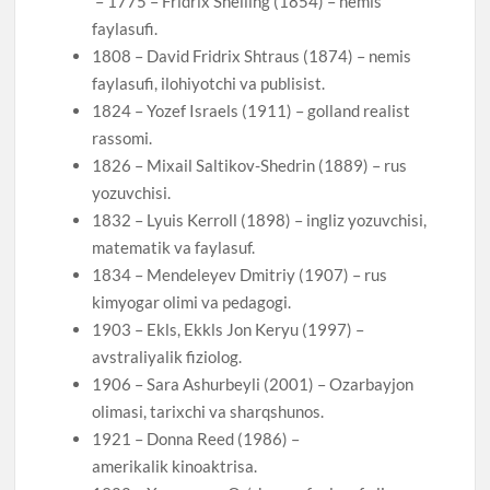
– 1775 – Fridrix Shelling (1854) – nemis
faylasufi.
1808 – David Fridrix Shtraus (1874) – nemis
faylasufi, ilohiyotchi va publisist.
1824 – Yozef Israels (1911) – golland realist
rassomi.
1826 – Mixail Saltikov-Shedrin (1889) – rus
yozuvchisi.
1832 – Lyuis Kerroll (1898) – ingliz yozuvchisi,
matematik va faylasuf.
1834 – Mendeleyev Dmitriy (1907) – rus
kimyogar olimi va pedagogi.
1903 – Ekls, Ekkls Jon Keryu (1997) –
avstraliyalik fiziolog.
1906 – Sara Ashurbeyli (2001) – Ozarbayjon
olimasi, tarixchi va sharqshunos.
1921 – Donna Reed (1986) –
amerikalik kinoaktrisa.