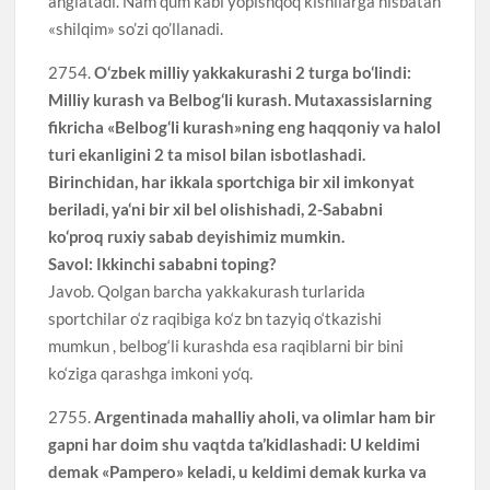
anglatadi. Nam qum kabi yopishqoq kishilarga nisbatan
«shilqim» so’zi qo’llanadi.
2754.
O‘zbek milliy yakkakurashi 2 turga bo‘lindi:
Milliy kurash va Belbog‘li kurash. Mutaxassislarning
fikricha «Belbog‘li kurash»ning eng haqqoniy va halol
turi ekanligini 2 ta misol bilan isbotlashadi.
Birinchidan, har ikkala sportchiga bir xil imkonyat
beriladi, ya‘ni bir xil bel olishishadi, 2-Sababni
ko‘proq ruxiy sabab deyishimiz mumkin.
Savol: Ikkinchi sababni toping?
Javob. Qolgan barcha yakkakurash turlarida
sportchilar o‘z raqibiga ko‘z bn tazyiq o‘tkazishi
mumkun , belbog‘li kurashda esa raqiblarni bir bini
ko‘ziga qarashga imkoni yo‘q.
2755.
Argentinada mahalliy aholi, va olimlar ham bir
gapni har doim shu vaqtda ta’kidlashadi: U keldimi
demak «Pampero» keladi, u keldimi demak kurka va