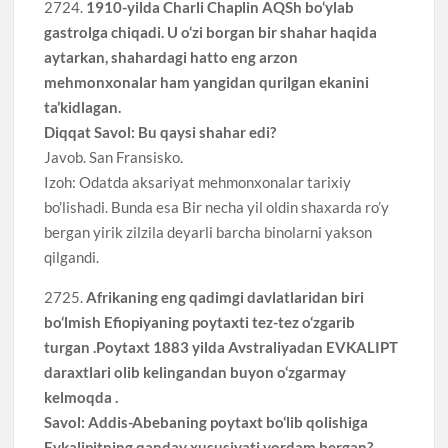
2724.
1910-yilda Charli Chaplin AQSh bo‘ylab
gastrolga chiqadi. U o‘zi borgan bir shahar haqida
aytarkan, shahardagi hatto eng arzon
mehmonxonalar ham yangidan qurilgan ekanini
ta’kidlagan.
Diqqat Savol: Bu qaysi shahar edi?
Javob. San Fransisko.
Izoh: Odatda aksariyat mehmonxonalar tarixiy
bo’lishadi. Bunda esa Bir necha yil oldin shaxarda ro’y
bergan yirik zilzila deyarli barcha binolarni yakson
qilgandi.
2725.
Afrikaning eng qadimgi davlatlaridan biri
bo‘lmish Efiopiyaning poytaxti tez-tez o‘zgarib
turgan .Poytaxt 1883 yilda Avstraliyadan EVKALIPT
daraxtlari olib kelingandan buyon o‘zgarmay
kelmoqda .
Savol: Addis-Abebaning poytaxt bo‘lib qolishiga
Evkalipitning qanday xususiyati yordam bergan?