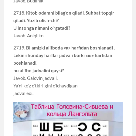
Javob. Budilnik
2718.
Kitob odamni bilag‘on qiladi. Suhbat topqir
qiladi. Yozib olish-chi?
U insonga nimani o‘rgatadi?
Javob. Aniqlikni
2719.
Bilamizki alifboda «а» harfidan boshlanadi .
Lekin shunday harflar jadvali borki «ш» harfidan
boshlanadi.
bu alifbo jadvalini qaysi?
Javob. Galovin jadvali.
Ya‘ni ko‘z o‘tkirligini o‘lchaydigan
jadval edi.