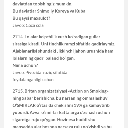
davlatdan topishingiz mumkin.
Bu davlatlar Shimoliy Koreya va Kuba
Bu qaysi maxsulot?
Javob: Coca cola
2714.
Lolalar ko‘pchilik xush ko‘radigan gullar
sirasiga kiradi. Uni tinchlik ramzi sifatida qadirlaymiz.
Ajablanarlisi shundaki , ikkinchi jahon urushida ham
lolalarning qadri baland bo‘lgan.
Nima uchun?
Javob. Piyozidan oziq sifatida
foydalanganligi uchun
2715.
Britan organizatsiyasi «Action on Smoking»
ning xabar berishicha, bu narsaning ommalashuvi
O‘SMIRLAR o‘rtasida chekishni 19% ga kamaytirib
yubordi. Avval o‘smirlar kattalarga o‘xshash uchun
sigaretga ruju qo‘ygan. Hozir esa huddi shu
maqsadda ular boshqa narsaga ruju qo‘yishdi va bu