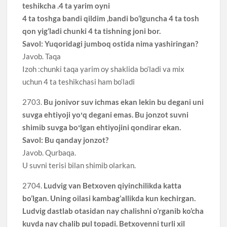
teshikcha .4 ta yarim oyni
4 ta toshga bandi qildim ,bandi bo‘lguncha 4 ta tosh
qon yig‘ladi chunki 4 ta tishning joni bor.
Savol: Yuqoridagi jumboq ostida nima yashiringan?
Javob. Taqa
Izoh :chunki taqa yarim oy shaklida bo‘ladi va mix
uchun 4 ta teshikchasi ham bo‘ladi
2703.
Bu jonivor suv ichmas ekan lekin bu degani uni
suvga ehtiyoji yoʻq degani emas. Bu jonzot suvni
shimib suvga boʻlgan ehtiyojini qondirar ekan.
Savol: Bu qanday jonzot?
Javob. Qurbaqa.
U suvni terisi bilan shimib olarkan.
2704.
Ludvig van Betxoven qiyinchilikda katta
bo’lgan. Uning oilasi kambag’allikda kun kechirgan.
Ludvig dastlab otasidan nay chalishni o’rganib ko’cha
kuyda nay chalib pul topadi. Betxovenni turli xil