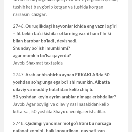
tushib ketib uyg’onib ketgan va tushida ko’rgan
narsasini chizgan.
2746.
Quruqlikdagi hayvonlar ichida eng vazni og‘iri
– fil. Lekin ba‘zi kishilar otlarning vazni ham filniki
bilan barobar bo‘ladi , deyishadi.
Shunday bo‘lishi mumkinmi?
agar mumkin bo‘lsa qayerda?
Javob. Shaxmat taxtasida
2747.
Arablar hisobicha aynan ERKAKLARda 50
yoshdan so‘ng unga ega bo‘lishi mumkin. Albatta
oilaviy va moddiy holatidan kelib chiqib.
50 yoshdan keyin ayrim arablar nimaga erishdailar?
Javob. Agar boyligi va oilaviy nasl nasabidan kelib
ko‘tarsa , 50 yoshida Shayx unvoniga erishadilar.
2748.
Qadimgi yunonlar mol go‘shtini bu narsaga
nafaqat xomini , balki qovurilgan , qaynatilgan ,