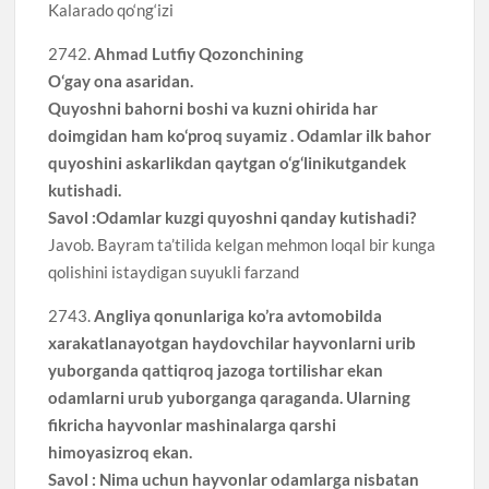
Kalarado qo‘ng‘izi
2742.
Ahmad Lutfiy Qozonchining
O‘gay ona asaridan.
Quyoshni bahorni boshi va kuzni ohirida har
doimgidan ham ko‘proq suyamiz . Odamlar ilk bahor
quyoshini askarlikdan qaytgan o‘g‘linikutgandek
kutishadi.
Savol :Odamlar kuzgi quyoshni qanday kutishadi?
Javob. Bayram ta’tilida kelgan mehmon loqal bir kunga
qolishini istaydigan suyukli farzand
2743.
Angliya qonunlariga ko’ra avtomobilda
xarakatlanayotgan haydovchilar hayvonlarni urib
yuborganda qattiqroq jazoga tortilishar ekan
odamlarni urub yuborganga qaraganda. Ularning
fikricha hayvonlar mashinalarga qarshi
himoyasizroq ekan.
Savol : Nima uchun hayvonlar odamlarga nisbatan