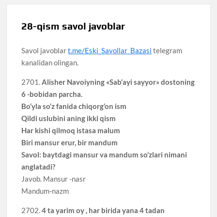
28-qism savol javoblar
Savol javoblar
t.me/Eski_Savollar_Bazasi
telegram
kanalidan olingan.
2701.
Alisher Navoiyning «Sab‘ayi sayyor» dostoning
6 -bobidan parcha.
Bo‘yla so‘z fanida chiqorg‘on ism
Qildi uslubini aning ikki qism
Har kishi qilmoq istasa malum
Biri mansur erur, bir mandum
Savol: baytdagi mansur va mandum so‘zlari nimani
anglatadi?
Javob. Mansur -nasr
Mandum-nazm
2702.
4 ta yarim oy , har birida yana 4 tadan