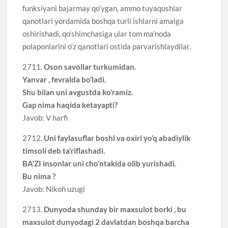
funksiyani bajarmay qo‘ygan, ammo tuyaqushlar
qanotlari yordamida boshqa turli ishlarni amalga
oshirishadi, qo‘shimchasiga ular tom ma’noda
polaponlarini o‘z qanotlari ostida parvarishlaydilar.
2711.
Oson savollar turkumidan.
Yanvar , fevralda bo‘ladi.
Shu bilan uni avgustda ko‘ramiz.
Gap nima haqida ketayapti?
Javob: V harfi
2712.
Uni faylasuflar boshi va oxiri yo‘q abadiylik
timsoli deb ta‘riflashadi.
BA‘ZI insonlar uni cho‘ntakida olib yurishadi.
Bu nima ?
Javob: Nikoh uzugi
2713.
Dunyoda shunday bir maxsulot borki , bu
maxsulot dunyodagi 2 davlatdan boshqa barcha