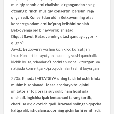
musiqiy asboblarni chalishni o’rgangandan so’ng,
o’zining birinchi musiqiy konsertini berishni reja
qilgan edi. Konsertdan oldin Betxovenning otasi
konsertga odamlarni ko’proq kelishini xohlab
Betxovenga oid bir ayyorlik ishlatadi.
Diqqat Savol: Betxovenning otasi qanday ayyorlik
qilgan?
Javob: Betxovenni yoshini kichikroq ko‘rsatgan.
Izox: Konsert berayotgan insonning yoshi qanchalik
kichik bo’lsa, odamlar e‘tiborini shunchalik tortgan. Va
natijada konsertga ko’proq odamlar tashrif buyurgan
2705.
Kinoda IMITATSIYA uning taʼsirini oshirishda
muhim hisoblanadi. Masalan: daryo toʻlqinini
imitatorlar togʻoraga suv solib ham hosil qila
olishadi. Ingichka ipak lentachani tarang tortib,
chertilsa oʻq ovozi chiqadi. Kraxmal solingan qopcha
kaftga olib ishqalansa, qorning qichirlashi eshitiladi.