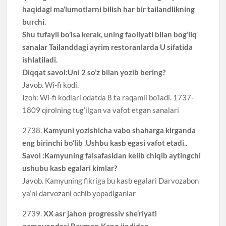
haqidagi ma’lumotlarni bilish har bir tailandlikning
burchi.
Shu tufayli bo’lsa kerak, uning faoliyati bilan bog’liq
sanalar Tailanddagi ayrim restoranlarda U sifatida
ishlatiladi.
Diqqat savol:Uni 2 so’z bilan yozib bering?
Javob. Wi-fi kodi.
Izoh: Wi-fi kodlari odatda 8 ta raqamli bo’ladi. 1737-
1809 qirolning tug’ilgan va vafot etgan sanalari
2738.
Kamyuni yozishicha vabo shaharga kirganda
eng birinchi bo‘lib .Ushbu kasb egasi vafot etadi..
Savol :Kamyuning falsafasidan kelib chiqib aytingchi
ushubu kasb egalari kimlar?
Javob. Kamyuning fikriga bu kasb egalari Darvozabon
ya’ni darvozani ochib yopadiganlar
2739.
XX asr jahon progressiv she‘riyati
namoyondasi Raymon Keno ijodidan.