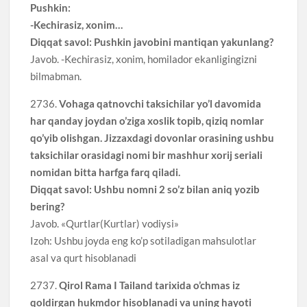
Pushkin:
-Kechirasiz, xonim…
Diqqat savol: Pushkin javobini mantiqan yakunlang?
Javob. -Kechirasiz, xonim, homilador ekanligingizni
bilmabman.
2736.
Vohaga qatnovchi taksichilar yo’l davomida
har qanday joydan o’ziga xoslik topib, qiziq nomlar
qo’yib olishgan. Jizzaxdagi dovonlar orasining ushbu
taksichilar orasidagi nomi bir mashhur xorij seriali
nomidan bitta harfga farq qiladi.
Diqqat savol: Ushbu nomni 2 so’z bilan aniq yozib
bering?
Javob. «Qurtlar(Kurtlar) vodiysi»
Izoh: Ushbu joyda eng ko’p sotiladigan mahsulotlar
asal va qurt hisoblanadi
2737.
Qirol Rama I Tailand tarixida o’chmas iz
qoldirgan hukmdor hisoblanadi va uning hayoti