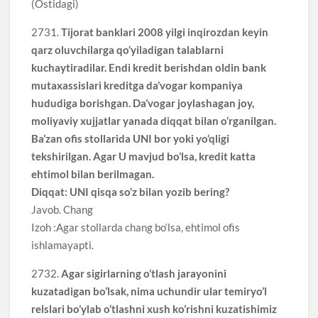
(Ostidagi)
2731.
Tijorat banklari 2008 yilgi inqirozdan keyin
qarz oluvchilarga qo‘yiladigan talablarni
kuchaytiradilar. Endi kredit berishdan oldin bank
mutaxassislari kreditga da’vogar kompaniya
hududiga borishgan. Da’vogar joylashagan joy,
moliyaviy xujjatlar yanada diqqat bilan o‘rganilgan.
Ba’zan ofis stollarida UNI bor yoki yo‘qligi
tekshirilgan. Agar U mavjud bo‘lsa, kredit katta
ehtimol bilan berilmagan.
Diqqat: UNI qisqa so‘z bilan yozib bering?
Javob. Chang
Izoh :Agar stollarda chang bo‘lsa, ehtimol ofis
ishlamayapti.
2732.
Agar sigirlarning o‘tlash jarayonini
kuzatadigan bo’lsak, nima uchundir ular temiryo’l
relslari bo’ylab o‘tlashni xush ko’rishni kuzatishimiz