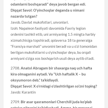
odamlarni boshqaradi” deya javob bergan edi.
Diqqat Savol: O’yinchoqlar deganda u nimani
nazarda tutgan?
Javob. Davlat mukofotlari, unvonlari.
Izoh: Napaleon faoliyati davomida Faxriy legion
ordenini tashkil etib, uni armiyaning 1.5 mingta harbiy
xizmatchisiga topshiradi, qolaversa 18 ta generalga
“Fransiya marshali” unvonini beradi va u o‘zi tomonidan
berilgan mukofotlarni u o‘yinchoqlar deya, bu orqali
armiyani o‘ziga xos boshqarish usuli deya aytib o‘tadi.
2708.
Anatol Abragam bir shaxarga naq uch hafta
kira olmaganini aytadi. Va “Uch haftalik X – bu
oksyumoron deb,” ta’kidlaydi.
Diqqat Savol: X o‘rnidagi o’zlashtirilgan so‘zni toping?
Javob: Karantin
2709.
Bir asar qaxramonlari Cherchill juda ko’plab
xatolar qilganini ta’kidlashadi. Ammo, bir personaj