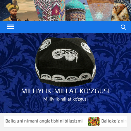
Skip
to
content
Search
MILLIYLIK-MILLAT KO'ZGUSI
Milliylik-millat ko'zgusi
imani anglatishini bilasizmi
Baliqko’z nimani anglatishini