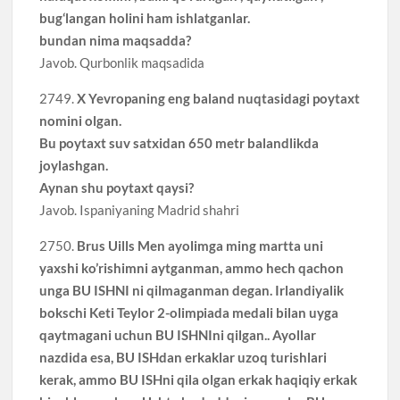
bug‘langan holini ham ishlatganlar.
bundan nima maqsadda?
Javob. Qurbonlik maqsadida
2749.
X Yevropaning eng baland nuqtasidagi poytaxt
nomini olgan.
Bu poytaxt suv satxidan 650 metr balandlikda
joylashgan.
Aynan shu poytaxt qaysi?
Javob. Ispaniyaning Madrid shahri
2750.
Brus Uills Men ayolimga ming martta uni
yaxshi ko’rishimni aytganman, ammo hech qachon
unga BU ISHNI ni qilmaganman degan. Irlandiyalik
bokschi Keti Teylor 2-olimpiada medali bilan uyga
qaytmagani uchun BU ISHNIni qilgan.. Ayollar
nazdida esa, BU ISHdan erkaklar uzoq turishlari
kerak, ammo BU ISHni qila olgan erkak haqiqiy erkak