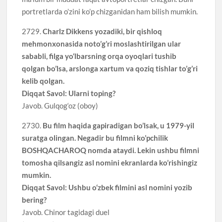
portretlarda o’zini ko’p chizganidan ham bilish mumkin.
2729.
Charlz Dikkens yozadiki, bir qishloq
mehmonxonasida noto’g’ri moslashtirilgan ular
sababli, filga yo‘lbarsning orqa oyoqlari tushib
qolgan bo’lsa, arslonga xartum va qoziq tishlar to’g’ri
kelib qolgan.
Diqqat Savol: Ularni toping?
Javob. Gulqog‘oz (oboy)
2730.
Bu film haqida gapiradigan bo’lsak, u 1979-yil
suratga olingan. Negadir bu filmni ko’pchilik
BOSHQACHAROQ nomda ataydi. Lekin ushbu filmni
tomosha qilsangiz asl nomini ekranlarda ko’rishingiz
mumkin.
Diqqat Savol: Ushbu o‘zbek filmini asl nomini yozib
bering?
Javob. Chinor tagidagi duel