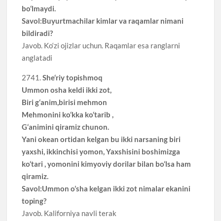
bo‘lmaydi.
Savol:Buyurtmachilar kimlar va raqamlar nimani
bildiradi?
Javob. Ko‘zi ojizlar uchun. Raqamlar esa ranglarni
anglatadi
2741.
She‘riy topishmoq
Ummon osha keldi ikki zot,
Biri g‘anim,birisi mehmon
Mehmonini ko‘kka ko‘tarib ,
G‘animini qiramiz chunon.
Yani okean ortidan kelgan bu ikki narsaning biri
yaxshi, ikkinchisi yomon, Yaxshisini boshimizga
ko‘tari , yomonini kimyoviy dorilar bilan bo‘lsa ham
qiramiz.
Savol:Ummon o’sha kelgan ikki zot nimalar ekanini
toping?
Javob. Kaliforniya navli terak