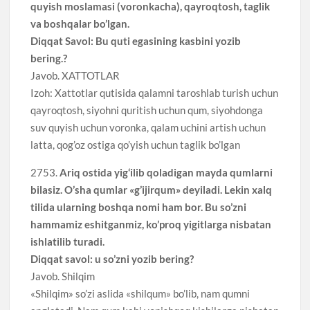
quyish moslamasi (voronkacha), qayroqtosh, taglik
va boshqalar bo’lgan.
Diqqat Savol: Bu quti egasining kasbini yozib
bering.?
Javob. XATTOTLAR
Izoh: Xattotlar qutisida qalamni taroshlab turish uchun
qayroqtosh, siyohni quritish uchun qum, siyohdonga
suv quyish uchun voronka, qalam uchini artish uchun
latta, qog’oz ostiga qo’yish uchun taglik bo’lgan
2753.
Ariq ostida yig‘ilib qoladigan mayda qumlarni
bilasiz. O’sha qumlar «g’ijirqum» deyiladi. Lekin xalq
tilida ularning boshqa nomi ham bor. Bu so’zni
hammamiz eshitganmiz, ko’proq yigitlarga nisbatan
ishlatilib turadi.
Diqqat savol: u so’zni yozib bering?
Javob. Shilqim
«Shilqim» so’zi aslida «shilqum» bo’lib, nam qumni