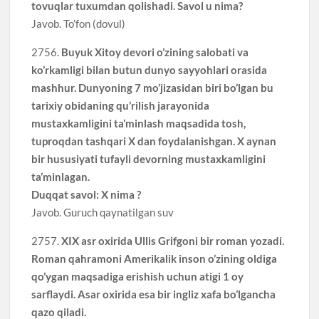
tovuqlar tuxumdan qolishadi. Savol u nima?
Javob. To’fon (dovul)
2756.
Buyuk Xitoy devori o’zining salobati va
ko’rkamligi bilan butun dunyo sayyohlari orasida
mashhur. Dunyoning 7 mo’jizasidan biri bo’lgan bu
tarixiy obidaning qu’rilish jarayonida
mustaxkamligini ta’minlash maqsadida tosh,
tuproqdan tashqari X dan foydalanishgan. X aynan
bir hususiyati tufayli devorning mustaxkamligini
ta’minlagan.
Duqqat savol: X nima ?
Javob. Guruch qaynatilgan suv
2757.
XIX asr oxirida Ullis Grifgoni bir roman yozadi.
Roman qahramoni Amerikalik inson o’zining oldiga
qo’ygan maqsadiga erishish uchun atigi 1 oy
sarflaydi. Asar oxirida esa bir ingliz xafa bo’lgancha
qazo qiladi.