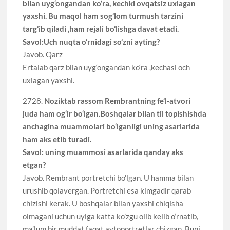
bilan uyg‘ongandan ko‘ra, kechki ovqatsiz uxlagan
yaxshi. Bu maqol ham sog‘lom turmush tarzini
targ‘ib qiladi ,ham rejali bo‘lishga davat etadi.
Savol:Uch nuqta o‘rnidagi so‘zni ayting?
Javob. Qarz
Ertalab qarz bilan uyg‘ongandan ko‘ra ,kechasi och
uxlagan yaxshi.
2728.
Noziktab rassom Rembrantning fe‘l-atvori
juda ham og‘ir bo‘lgan.Boshqalar bilan til topishishda
anchagina muammolari bo‘lganligi uning asarlarida
ham aks etib turadi.
Savol: uning muammosi asarlarida qanday aks
etgan?
Javob. Rembrant portretchi bo’lgan. U hamma bilan
urushib qolavergan. Portretchi esa kimgadir qarab
chizishi kerak. U boshqalar bilan yaxshi chiqisha
olmagani uchun uyiga katta ko’zgu olib kelib o’rnatib,
ma’lum bir muddat faqat avtoportretlar chizgan. Buni