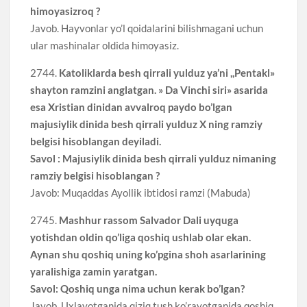
himoyasizroq ?
Javob. Hayvonlar yo’l qoidalarini bilishmagani uchun
ular mashinalar oldida himoyasiz.
2744.
Katoliklarda besh qirrali yulduz ya’ni ,,Pentakl»
shayton ramzini anglatgan. » Da Vinchi siri» asarida
esa Xristian dinidan avvalroq paydo bo’lgan
majusiylik dinida besh qirrali yulduz X ning ramziy
belgisi hisoblangan deyiladi.
Savol : Majusiylik dinida besh qirrali yulduz nimaning
ramziy belgisi hisoblangan ?
Javob: Muqaddas Ayollik ibtidosi ramzi (Mabuda)
2745.
Mashhur rassom Salvador Dali uyquga
yotishdan oldin qo’liga qoshiq ushlab olar ekan.
Aynan shu qoshiq uning ko’pgina shoh asarlarining
yaralishiga zamin yaratgan.
Savol: Qoshiq unga nima uchun kerak bo’lgan?
Javob. Uxlayotganida qiziq tush ko’rayotganida qoshiq