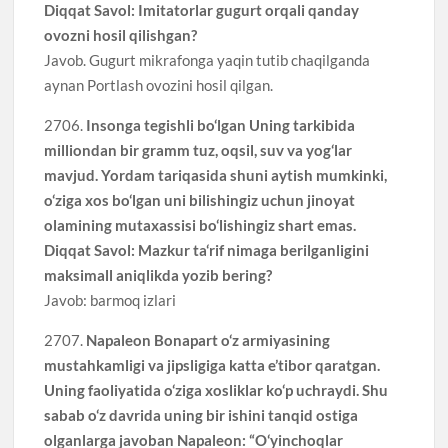
Diqqat Savol: Imitatorlar gugurt orqali qanday
ovozni hosil qilishgan?
Javob. Gugurt mikrafonga yaqin tutib chaqilganda
aynan Portlash ovozini hosil qilgan.
2706.
Insonga tegishli bo‘lgan Uning tarkibida
milliondan bir gramm tuz, oqsil, suv va yog‘lar
mavjud. Yordam tariqasida shuni aytish mumkinki,
o‘ziga xos bo‘lgan uni bilishingiz uchun jinoyat
olamining mutaxassisi bo‘lishingiz shart emas.
Diqqat Savol: Mazkur ta‘rif nimaga berilganligini
maksimall aniqlikda yozib bering?
Javob: barmoq izlari
2707.
Napaleon Bonapart o‘z armiyasining
mustahkamligi va jipsligiga katta e’tibor qaratgan.
Uning faoliyatida o‘ziga xosliklar ko‘p uchraydi. Shu
sabab o‘z davrida uning bir ishini tanqid ostiga
olganlarga javoban Napaleon: “O‘yinchoqlar