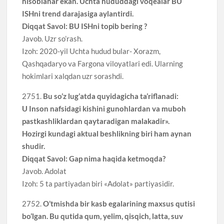
hisoblanar ekan. Uchta hududdagi voqealar BU
ISHni trend darajasiga aylantirdi.
Diqqat Savol: BU ISHni topib bering ?
Javob. Uzr so’rash.
Izoh: 2020-yil Uchta hudud bular- Xorazm,
Qashqadaryo va Fargona viloyatlari edi. Ularning
hokimlari xalqdan uzr sorashdi.
2751.
Bu so’z lug’atda quyidagicha ta’riflanadi:
U Inson nafsidagi kishini gunohlardan va muboh
pastkashliklardan qaytaradigan malakadir».
Hozirgi kundagi aktual beshlikning biri ham aynan
shudir.
Diqqat Savol: Gap nima haqida ketmoqda?
Javob. Adolat
Izoh: 5 ta partiyadan biri «Adolat» partiyasidir.
2752.
O’tmishda bir kasb egalarining maxsus qutisi
bo’lgan. Bu qutida qum, yelim, qisqich, latta, suv