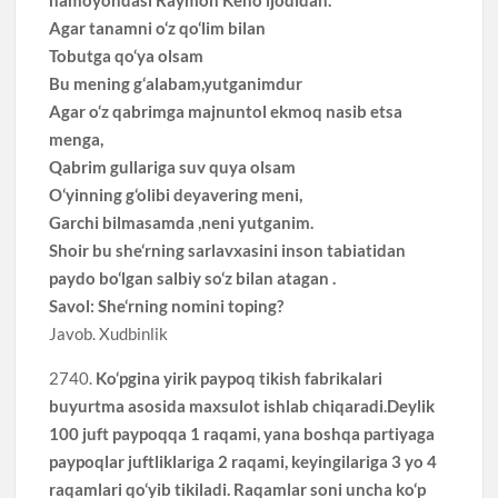
Agar tanamni o‘z qo‘lim bilan
Tobutga qo‘ya olsam
Bu mening g‘alabam,yutganimdur
Agar o‘z qabrimga majnuntol ekmoq nasib etsa
menga,
Qabrim gullariga suv quya olsam
O‘yinning g‘olibi deyavering meni,
Garchi bilmasamda ,neni yutganim.
Shoir bu she‘rning sarlavxasini inson tabiatidan
paydo bo‘lgan salbiy so‘z bilan atagan .
Savol: She‘rning nomini toping?
Javob. Xudbinlik
2740.
Ko‘pgina yirik paypoq tikish fabrikalari
buyurtma asosida maxsulot ishlab chiqaradi.Deylik
100 juft paypoqqa 1 raqami, yana boshqa partiyaga
paypoqlar juftliklariga 2 raqami, keyingilariga 3 yo 4
raqamlari qo‘yib tikiladi. Raqamlar soni uncha ko‘p