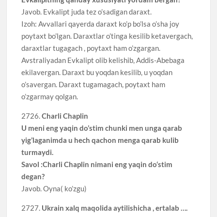
Javob. Evkalipt juda tez o’sadigan daraxt.
Izoh: Avvallari qayerda daraxt ko’p bo’lsa o’sha joy
poytaxt bo’lgan. Daraxtlar o’tinga kesilib ketavergach,
daraxtlar tugagach , poytaxt ham o’zgargan.
Avstraliyadan Evkalipt olib kelishib, Addis-Abebaga
ekilavergan. Daraxt bu yoqdan kesilib, u yoqdan
o’savergan. Daraxt tugamagach, poytaxt ham
o’zgarmay qolgan.
2726.
Charli Chaplin
U meni eng yaqin do’stim chunki men unga qarab
yig’laganimda u hech qachon menga qarab kulib
turmaydi.
Savol :Charli Chaplin nimani eng yaqin do‘stim
degan?
Javob. Oyna( ko’zgu)
2727.
Ukrain xalq maqolida aytilishicha , ertalab ….