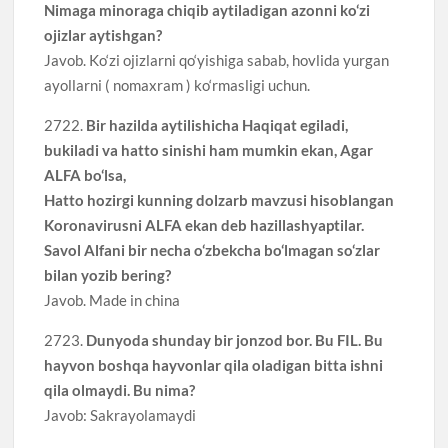
Nimaga minoraga chiqib aytiladigan azonni ko‘zi
ojizlar aytishgan?
Javob. Ko‘zi ojizlarni qo‘yishiga sabab, hovlida yurgan
ayollarni ( nomaxram ) ko‘rmasligi uchun.
2722.
Bir hazilda aytilishicha Haqiqat egiladi,
bukiladi va hatto sinishi ham mumkin ekan, Agar
ALFA bo‘lsa,
Hatto hozirgi kunning dolzarb mavzusi hisoblangan
Koronavirusni ALFA ekan deb hazillashyaptilar.
Savol Alfani bir necha o‘zbekcha bo‘lmagan so‘zlar
bilan yozib bering?
Javob. Made in china
2723.
Dunyoda shunday bir jonzod bor. Bu FIL. Bu
hayvon boshqa hayvonlar qila oladigan bitta ishni
qila olmaydi. Bu nima?
Javob: Sakrayolamaydi