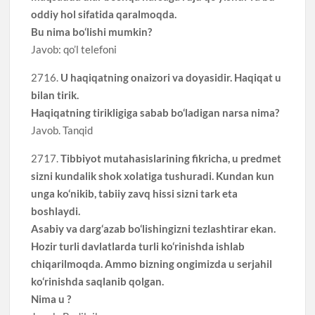
oddiy hol sifatida qaralmoqda.
Bu nima bo‘lishi mumkin?
Javob: qo’l telefoni
2716.
U haqiqatning onaizori va doyasidir. Haqiqat u
bilan tirik.
Haqiqatning tirikligiga sabab bo‘ladigan narsa nima?
Javob. Tanqid
2717.
Tibbiyot mutahasislarining fikricha, u predmet
sizni kundalik shok xolatiga tushuradi. Kundan kun
unga ko‘nikib, tabiiy zavq hissi sizni tark eta
boshlaydi.
Asabiy va darg‘azab bo‘lishingizni tezlashtirar ekan.
Hozir turli davlatlarda turli ko‘rinishda ishlab
chiqarilmoqda. Ammo bizning ongimizda u serjahil
ko‘rinishda saqlanib qolgan.
Nima u ?