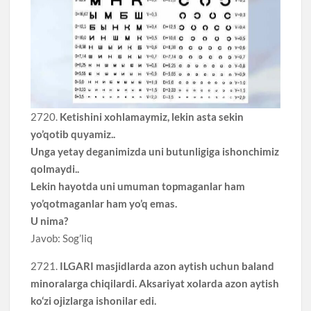
2720.
Ketishini xohlamaymiz, lekin asta sekin
yo’qotib quyamiz..
Unga yetay deganimizda uni butunligiga ishonchimiz
qolmaydi..
Lekin hayotda uni umuman topmaganlar ham
yo’qotmaganlar ham yo’q emas.
U nima?
Javob: Sog’liq
2721.
ILGARI masjidlarda azon aytish uchun baland
minoralarga chiqilardi. Aksariyat xolarda azon aytish
ko‘zi ojizlarga ishonilar edi.