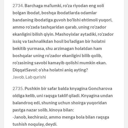
2734.
Barchaga ma’lumki, ro‘za riyodan eng xoli
bolgan ibodat, boshqa ibodatlarda odamlar
bandaning ibodatiga guvoh bo’lishi ehtimoli yuqori,
ammo ro‘zada tashqaridan qarab, uning ro‘zador
ekanligini bilish qiyin. Mashoyixlar aytadiki, ro‘zador
issiq va tashnalikdan hosil bo’ladigan bir holatni
bekitib yurmasa, shu arzimagan holatdan ham
boshqalar uning ro‘zador ekanligini bilib qolib,
ro‘zasining savobi kamayib qolishi mumkin ekan.
DiqqatSavol: o’sha holatni aniq ayting?
Javob. Lab qurishi
2735.
Pushkin bir safar balda knyagina Goncharova
oldiga kelib, uni raqsga taklif qiladi. Knyagina undan
balandroq edi, shuning uchun shoirga yuqoridan
pastga nazar solib, kinoya bilan:
-Janob, kechirasiz, ammo menga bola bilan raqsga
tushish noqulay, deydi.