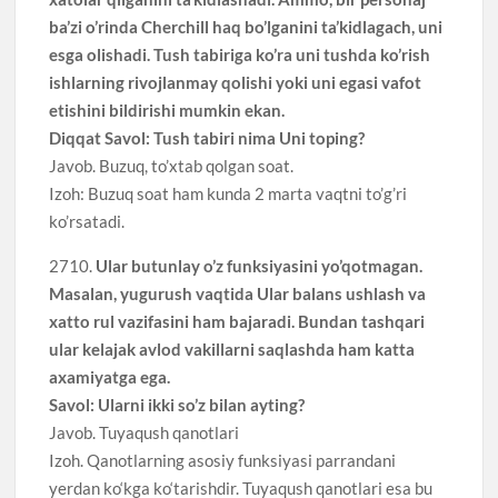
ba’zi o’rinda Cherchill haq bo’lganini ta’kidlagach, uni
esga olishadi. Tush tabiriga ko’ra uni tushda ko’rish
ishlarning rivojlanmay qolishi yoki uni egasi vafot
etishini bildirishi mumkin ekan.
Diqqat Savol: Tush tabiri nima Uni toping?
Javob. Buzuq, to’xtab qolgan soat.
Izoh: Buzuq soat ham kunda 2 marta vaqtni to’g’ri
ko’rsatadi.
2710.
Ular butunlay o’z funksiyasini yo’qotmagan.
Masalan, yugurush vaqtida Ular balans ushlash va
xatto rul vazifasini ham bajaradi. Bundan tashqari
ular kelajak avlod vakillarni saqlashda ham katta
axamiyatga ega.
Savol: Ularni ikki so’z bilan ayting?
Javob. Tuyaqush qanotlari
Izoh. Qanotlarning asosiy funksiyasi parrandani
yerdan ko‘kga ko‘tarishdir. Tuyaqush qanotlari esa bu