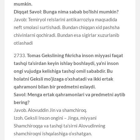
mumkin.
Diqqat Savol: Bunga nima sabab bo’lishi mumkin?
Javob: Temiryol relslarini antikarroziya maqsadida
neft smolasi surtishadi. Bundan chiqqan xid pashsha
chivinlarni qochiradi. Bundan esa sigirlar xuzurlanib
otlashadi
2733.
Tomas Gekslining fikricha inson miyyasi faqat
tashqi ta’sirdan keyin ishlay boshlaydi, ya’ni inson
ongi vujudga kelishiga tashqi omil sababdir. Bu
holatni Geksli mo‘jizaga o‘xshatadi va ikki ertak
qahramoni bilan bir predmetni eslaydi.
Savol: Menga ertak qahramonlari va predmetni aytib
bering?
Javob. Alovuddin Jin va shamchiroq.
Izoh. Geksli Inson ongini – Jinga, miyyani
Shamchiroqqa va tashqi ta’sirni Alovudinning
shamchiroqni ishqalashiga o‘xshatgan.