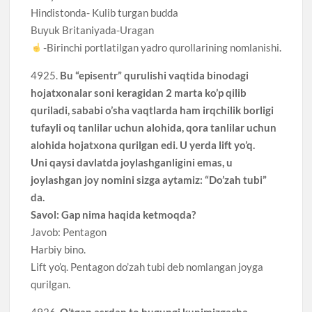
Hindistonda- Kulib turgan budda
Buyuk Britaniyada-Uragan
-Birinchi portlatilgan yadro qurollarining nomlanishi.
4925.
Bu “episentr” qurulishi vaqtida binodagi
hojatxonalar soni keragidan 2 marta ko’p qilib
quriladi, sababi o’sha vaqtlarda ham irqchilik borligi
tufayli oq tanlilar uchun alohida, qora tanlilar uchun
alohida hojatxona qurilgan edi. U yerda lift yo’q.
Uni qaysi davlatda joylashganligini emas, u
joylashgan joy nomini sizga aytamiz: “Do’zah tubi”
da.
Savol: Gap nima haqida ketmoqda?
Javob: Pentagon
Harbiy bino.
Lift yo’q. Pentagon do’zah tubi deb nomlangan joyga
qurilgan.
4926.
O’tgan asrdan to bugungi kunimizgacha