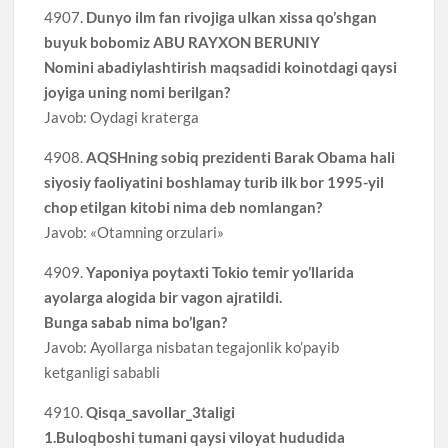
4907.
Dunyo ilm fan rivojiga ulkan xissa qo’shgan
buyuk bobomiz ABU RAYXON BERUNIY
Nomini abadiylashtirish maqsadidi koinotdagi qaysi
joyiga uning nomi berilgan?
Javob: Oydagi kraterga
4908.
AQSHning sobiq prezidenti Barak Obama hali
siyosiy faoliyatini boshlamay turib ilk bor 1995-yil
chop etilgan kitobi nima deb nomlangan?
Javob: «Otamning orzulari»
4909.
Yaponiya poytaxti Tokio temir yo’llarida
ayolarga alogida bir vagon ajratildi.
Bunga sabab nima bo’lgan?
Javob: Ayollarga nisbatan tegajonlik ko’payib
ketganligi sababli
4910.
Qisqa_savollar_3taligi
1.Buloqboshi tumani qaysi viloyat hududida