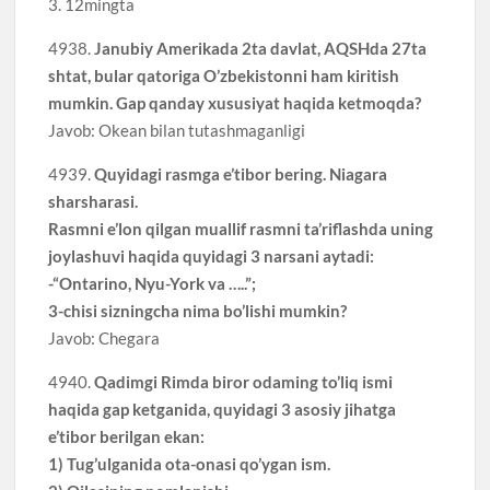
3. 12mingta
4938.
Janubiy Amerikada 2ta davlat, AQSHda 27ta
shtat, bular qatoriga O’zbekistonni ham kiritish
mumkin. Gap qanday xususiyat haqida ketmoqda?
Javob: Okean bilan tutashmaganligi
4939.
Quyidagi rasmga e’tibor bering. Niagara
sharsharasi.
Rasmni e’lon qilgan muallif rasmni ta’riflashda uning
joylashuvi haqida quyidagi 3 narsani aytadi:
-“Ontarino, Nyu-York va …..”;
3-chisi sizningcha nima bo’lishi mumkin?
Javob: Chegara
4940.
Qadimgi Rimda biror odaming to’liq ismi
haqida gap ketganida, quyidagi 3 asosiy jihatga
e’tibor berilgan ekan:
1) Tug’ulganida ota-onasi qo’ygan ism.