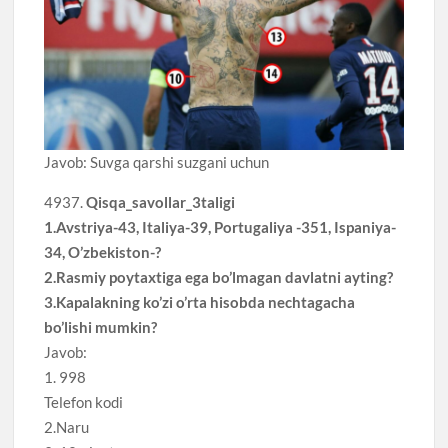
Javob: Suvga qarshi suzgani uchun
4937.
Qisqa_savollar_3taligi
1.Avstriya-43, Italiya-39, Portugaliya -351, Ispaniya-
34, O’zbekiston-?
2.Rasmiy poytaxtiga ega bo’lmagan davlatni ayting?
3.Kapalakning ko’zi o’rta hisobda nechtagacha
bo’lishi mumkin?
Javob:
1. 998
Telefon kodi
2.Naru