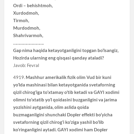
Ordi – behishtmoh,
Xurdodmoh,
Tirmoh,
Murdodmoh,
Shahrivarmoh,
……………………….
Gap nima haqida ketayotganligini topgan bo‘lsangiz,
Hozirda ularning eng qisqasi qanday ataladi?
Javob: Fevral
4919.
Mashhur amerikalik fizik olim Vud bir kuni
yo’lda mashinasi bilan ketayotganida svetaforning
qizil chirog’iga to’xtamay o’tib ketadi va GAYI xodimi
olimni to’xtatib yo’l qoidasini buzganligini va jarima
yozishini aytganida, olim aslida qoida
buzmaganligini shunchaki Dopler effekti bo’yicha
svetaforning qizil chirog’i ko’ziga yashil bo’lib
ko’ringanligini aytadi. GAYI xodimi ham Dopler