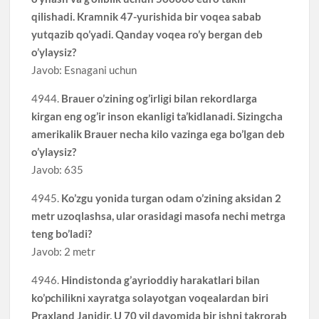
qilishadi. Kramnik 47-yurishida bir voqea sabab
yutqazib qo’yadi. Qanday voqea ro’y bergan deb
o’ylaysiz?
Javob: Esnagani uchun
4944.
Brauer o’zining og’irligi bilan rekordlarga
kirgan eng og’ir inson ekanligi ta’kidlanadi. Sizingcha
amerikalik Brauer necha kilo vazinga ega bo’lgan deb
o’ylaysiz?
Javob: 635
4945.
Ko’zgu yonida turgan odam o’zining aksidan 2
metr uzoqlashsa, ular orasidagi masofa nechi metrga
teng bo’ladi?
Javob: 2 metr
4946.
Hindistonda g’ayrioddiy harakatlari bilan
ko’pchilikni xayratga solayotgan voqealardan biri
Praxland Janidir. U 70 yil davomida bir ishni takrorab