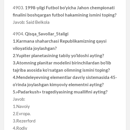
4903.
1998-yilgi Futbol bo’yicha Jahon chempionati
finalini boshqargan futbol hakamining ismini toping?
Javob: Said Belkola
4904.
Qisqa_Savollar_5taligi
1.Karmana shaharchasi Republikamizning qaysi
viloyatida joylashgan?
2.Yupiter planetasining tabiiy yo’ldoshi ayting?
3.Atomning planitar modelini birinchilardan bo’lib
tajriba asosida ko’rsatgan olimning ismini toping?
4.Mendeleyevning elementlar davriy sistemasida 45-
o’rinda joylashgan kimyoviy elementni ayting?
5.»Padarkush» tragediyasining muallifini ayting?
Javob:
1.Navoiy
2.Evropa.
3.Rezerford
4.Rodiy