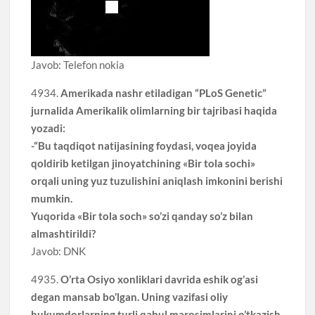
Javob: Telefon nokia
4934.
Amerikada nashr etiladigan “PLoS Genetic”
jurnalida Amerikalik olimlarning bir tajribasi haqida
yozadi:
-“Bu taqdiqot natijasining foydasi, voqea joyida
qoldirib ketilgan jinoyatchining «Bir tola sochi»
orqali uning yuz tuzulishini aniqlash imkonini berishi
mumkin.
Yuqorida «Bir tola soch» so’zi qanday so’z bilan
almashtirildi?
Javob: DNK
4935.
O’rta Osiyo xonliklari davrida eshik og’asi
degan mansab bo’lgan. Uning vazifasi oliy
hukumdorlarning turli qabul marosimlarini o’tkazish