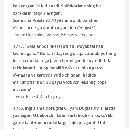
kelayotgani ta’kidlanadi. Shifokorlar uning bu
xarakatini taqdirlashgan.
Siznincha Praxland 70 yil nima qilib barchani
e’tiborini o’ziga qarata olgan deb o’ylaysiz?
Javob: Hech nima yemay, ichmay yashagan
4947.
“Bolalar botinkasi sotiladi. Poyabzal hali
kiyilmagan…”. Bu tarixdagi eng qisqa va adabiyotning
barcha qoidalariga javob beradigan hikoya sifatida
takidlanadi. Uning muallifi do’stlari bilan garov
o’ynagan va garovda yutib chiqqani haqida
ma’lumotlar bor. Bu qaysi yozuvchi ekanligi topa
olasizmi?
Javob: Ernest Xeminguey
4948.
Ingliz amaldori, graf Uilyam Duglas XVIII asrda
yashagan. U bekorchilikdan kartabozlik, aroqxo’rlik,
garov kabi yomon odatlarga ruju qo’ygandi. Uni