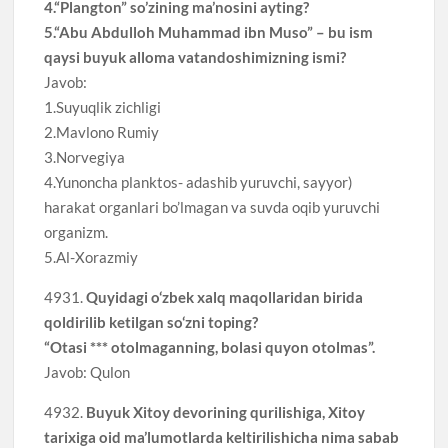
4.“Plangton” so’zining ma’nosini ayting?
5.“Abu Abdulloh Muhammad ibn Muso” – bu ism
qaysi buyuk alloma vatandoshimizning ismi?
Javob:
1.Suyuqlik zichligi
2.Mavlono Rumiy
3.Norvegiya
4.Yunoncha planktos- adashib yuruvchi, sayyor)
harakat organlari bo’lmagan va suvda oqib yuruvchi
organizm.
5.Al-Xorazmiy
4931.
Quyidagi o‘zbek xalq maqollaridan birida
qoldirilib ketilgan so‘zni toping?
“Otasi *** otolmaganning, bolasi quyon otolmas”.
Javob: Qulon
4932.
Buyuk Xitoy devorining qurilishiga, Xitoy
tarixiga oid ma’lumotlarda keltirilishicha nima sabab