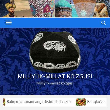
Skip
to
content
Search
MILLIYLIK-MILLAT KO'ZGUSI
Milliylik-millat ko'zgusi
ani anglatishini bilasizmi
Baliqko’z nimani anglatishini b