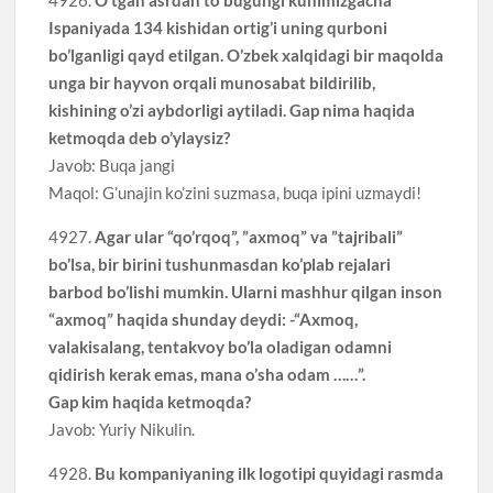
Ispaniyada 134 kishidan ortig’i uning qurboni
bo’lganligi qayd etilgan. O’zbek xalqidagi bir maqolda
unga bir hayvon orqali munosabat bildirilib,
kishining o’zi aybdorligi aytiladi. Gap nima haqida
ketmoqda deb o’ylaysiz?
Javob: Buqa jangi
Maqol: G’unajin ko’zini suzmasa, buqa ipini uzmaydi!
4927.
Agar ular “qo’rqoq”, ”axmoq” va ”tajribali”
bo’lsa, bir birini tushunmasdan ko’plab rejalari
barbod bo’lishi mumkin. Ularni mashhur qilgan inson
“axmoq” haqida shunday deydi: -“Axmoq,
valakisalang, tentakvoy bo’la oladigan odamni
qidirish kerak emas, mana o’sha odam ……”.
Gap kim haqida ketmoqda?
Javob: Yuriy Nikulin.
4928.
Bu kompaniyaning ilk logotipi quyidagi rasmda