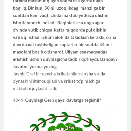
tarixda mashhur qilgan voqea esa garov bilan
bog’liq. Bir kuni 50 nil uzoqlikdagi manzilga bir
soatdan kam vaqt ichida maktub yetkaza olishini
isbotlamoqchi bo’ladi. Raqiblari esa unga agar
o’yinda yutib chiqsa, katta miqdorda pul olishini
va’da qilishadi. Shuni alohida takidlash kerakki, o’sha
davrda xat tashiydigan kaptarlar bir soatda 44 mil
masofani bosib o’tishardi. Uilyam esa maqsadga
erishish uchun quyidagicha tadbir qo’llaydi. Qanday?
Javobni yozma yozing.
Javob: Graf bir qancha kriketchilarni o’sha yo’lda
o’ynashini iltimos qiladi va kriket to’pini ichiga
maktubni joylashtiradi.
4949.
Quyidagi Gerb qaysi davlatga tegishli?