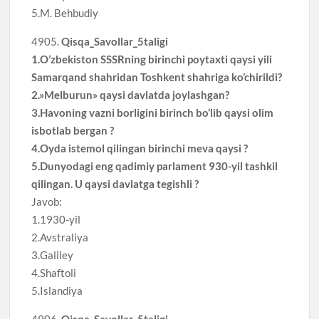
5.M. Behbudiy
4905.
Qisqa_Savollar_5taligi
1.O’zbekiston SSSRning birinchi poytaxti qaysi yili
Samarqand shahridan Toshkent shahriga ko’chirildi?
2.»Melburun» qaysi davlatda joylashgan?
3.Havoning vazni borligini birinch bo’lib qaysi olim
isbotlab bergan ?
4.Oyda istemol qilingan birinchi meva qaysi ?
5.Dunyodagi eng qadimiy parlament 930-yil tashkil
qilingan. U qaysi davlatga tegishli ?
Javob:
1.1930-yil
2.Avstraliya
3.Galiley
4.Shaftoli
5.Islandiya
4906.
Qisqa_Savollar_5taligi