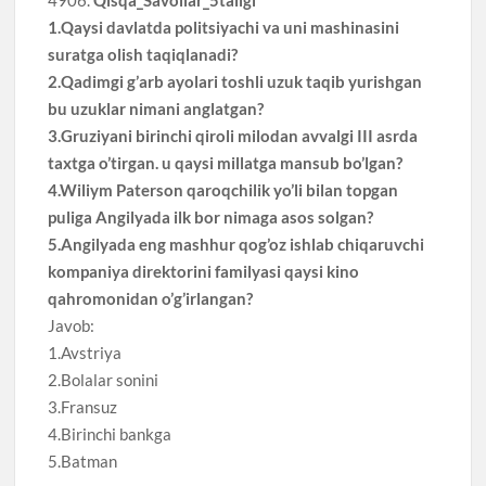
1.Qaysi davlatda politsiyachi va uni mashinasini
suratga olish taqiqlanadi?
2.Qadimgi g’arb ayolari toshli uzuk taqib yurishgan
bu uzuklar nimani anglatgan?
3.Gruziyani birinchi qiroli milodan avvalgi III asrda
taxtga o’tirgan. u qaysi millatga mansub bo’lgan?
4.Wiliym Paterson qaroqchilik yo’li bilan topgan
puliga Angilyada ilk bor nimaga asos solgan?
5.Angilyada eng mashhur qog’oz ishlab chiqaruvchi
kompaniya direktorini familyasi qaysi kino
qahromonidan o’g’irlangan?
Javob:
1.Avstriya
2.Bolalar sonini
3.Fransuz
4.Birinchi bankga
5.Batman