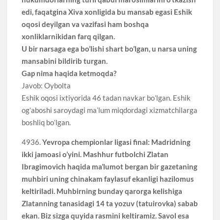
edi, faqatgina Xiva xonligida bu mansab egasi Eshik
oqosi deyilgan va vazifasi ham boshqa
xonliklarnikidan farq qilgan.
U bir narsaga ega bo’lishi shart bo’lgan, u narsa uning
mansabini bildirib turgan.
Gap nima haqida ketmoqda?
Javob: Oybolta
Eshik oqosi ixtiyorida 46 tadan navkar boʻlgan. Eshik
ogʻaboshi saroydagi maʼlum miqdordagi xizmatchilarga
boshliq boʻlgan.
4936.
Yevropa chempionlar ligasi final: Madridning
ikki jamoasi o’yini. Mashhur futbolchi Zlatan
Ibragimovich haqida ma’lumot bergan bir gazetaning
muhbiri uning chinakam faylasuf ekanligi hazilomus
keltiriladi. Muhbirning bunday qarorga kelishiga
Zlatanning tanasidagi 14 ta yozuv (tatuirovka) sabab
ekan. Biz sizga quyida rasmini keltiramiz. Savol esa