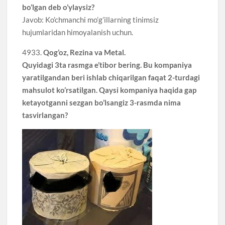
bo’lgan deb o’ylaysiz?
Javob: Ko’chmanchi mo’g’illarning tinimsiz
hujumlaridan himoyalanish uchun.
4933.
Qog’oz, Rezina va Metal.
Quyidagi 3ta rasmga e’tibor bering. Bu kompaniya
yaratilgandan beri ishlab chiqarilgan faqat 2-turdagi
mahsulot ko’rsatilgan. Qaysi kompaniya haqida gap
ketayotganni sezgan bo’lsangiz 3-rasmda nima
tasvirlangan?