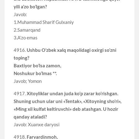
yili a’zo bo’lgan?
Javob:
1.Muhammad Sharif Gulxaniy
2.Samarqand
3.A’zo emas
4916.
Ushbu O’zbek xalq maqolidagi oxirgi so’zni
toping?
Baxtiyor bo’lsa zamon,
Noshukur bo’lmas **.
Javob; Yomon
4917.
Xitoyliklar undan juda ko‘p zarar ko‘rishgan.
Shuning uchun ular uni «Tentak», «Xitoyning sho‘ri»,
«Ming xil kulfat keltiruvchi» deb atashgan. U hozir
qanday ataladi?
Javob: Xuanxe daryosi
4918.
Farvardinmoh,