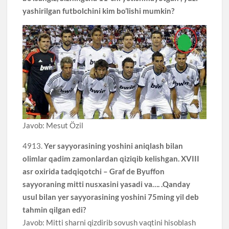
yashirilgan futbolchini kim bo’lishi mumkin?
Javob: Mesut Özil
4913.
Yer sayyorasining yoshini aniqlash bilan
olimlar qadim zamonlardan qiziqib kelishgan. XVIII
asr oxirida tadqiqotchi – Graf de Byuffon
sayyoraning mitti nusxasini yasadi va…. .Qanday
usul bilan yer sayyorasining yoshini 75ming yil deb
tahmin qilgan edi?
Javob: Mitti sharni qizdirib sovush vaqtini hisoblash