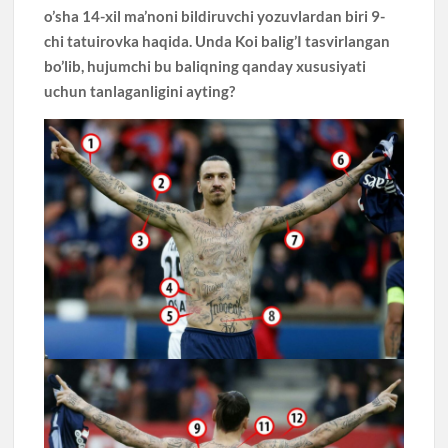
o’sha 14-xil ma’noni bildiruvchi yozuvlardan biri 9-
chi tatuirovka haqida. Unda Koi balig’I tasvirlangan
bo’lib, hujumchi bu baliqning qanday xususiyati
uchun tanlaganligini ayting?