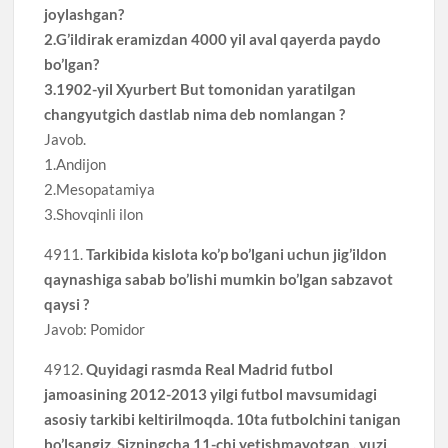
joylashgan?
2.G’ildirak eramizdan 4000 yil aval qayerda paydo
bo’lgan?
3.1902-yil Xyurbert But tomonidan yaratilgan
changyutgich dastlab nima deb nomlangan ?
Javob.
1.Andijon
2.Mesopatamiya
3.Shovqinli ilon
4911.
Tarkibida kislota ko’p bo’lgani uchun jig’ildon
qaynashiga sabab bo’lishi mumkin bo’lgan sabzavot
qaysi ?
Javob: Pomidor
4912.
Quyidagi rasmda Real Madrid futbol
jamoasining 2012-2013 yilgi futbol mavsumidagi
asosiy tarkibi keltirilmoqda. 10ta futbolchini tanigan
bo’lsangiz, Sizningcha 11-chi yetishmayotgan , yuzi