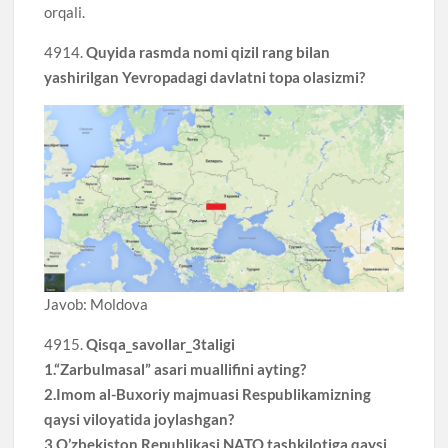
orqali.
4914.
Quyida rasmda nomi qizil rang bilan
yashirilgan Yevropadagi davlatni topa olasizmi?
Javob: Moldova
4915.
Qisqa_savollar_3taligi
1.“Zarbulmasal” asari muallifini ayting?
2.Imom al-Buxoriy majmuasi Respublikamizning
qaysi viloyatida joylashgan?
3.O’zbekiston Republikasi NATO tashkilotiga qaysi