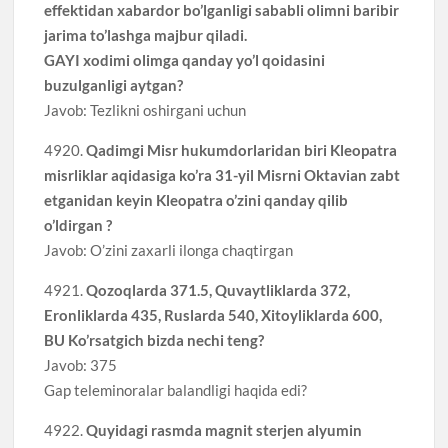
effektidan xabardor bo’lganligi sababli olimni baribir
jarima to’lashga majbur qiladi.
GAYI xodimi olimga qanday yo’l qoidasini
buzulganligi aytgan?
Javob: Tezlikni oshirgani uchun
4920.
Qadimgi Misr hukumdorlaridan biri Kleopatra
misrliklar aqidasiga ko’ra 31-yil Misrni Oktavian zabt
etganidan keyin Kleopatra o’zini qanday qilib
o’ldirgan ?
Javob: O’zini zaxarli ilonga chaqtirgan
4921.
Qozoqlarda 371.5, Quvaytliklarda 372,
Eronliklarda 435, Ruslarda 540, Xitoyliklarda 600,
BU Ko’rsatgich bizda nechi teng?
Javob: 375
Gap teleminoralar balandligi haqida edi?
4922.
Quyidagi rasmda magnit sterjen alyumin