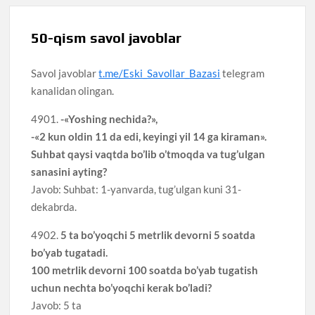
50-qism savol javoblar
Savol javoblar
t.me/Eski_Savollar_Bazasi
telegram
kanalidan olingan.
4901.
-«Yoshing nechida?»,
-«2 kun oldin 11 da edi, keyingi yil 14 ga kiraman».
Suhbat qaysi vaqtda bo’lib o’tmoqda va tug’ulgan
sanasini ayting?
Javob: Suhbat: 1-yanvarda, tug’ulgan kuni 31-
dekabrda.
4902.
5 ta bo’yoqchi 5 metrlik devorni 5 soatda
bo’yab tugatadi.
100 metrlik devorni 100 soatda bo’yab tugatish
uchun nechta bo’yoqchi kerak bo’ladi?
Javob: 5 ta