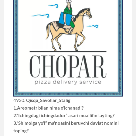
4930.
Qisqa_Savollar_5taligi
1.Areometr bilan nima o’lchanadi?
2.“Ichingdagi ichingdadur” asari muallifini ayting?
3.“Shimolga yo’l” ma’noasini beruvchi davlat nomini
toping?