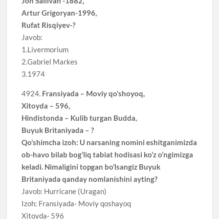
Jon Sallivan -1882,
Artur Grigoryan-1996,
Rufat Risqiyev-?
Javob:
1.Livermorium
2.Gabriel Markes
3.1974
4924.
Fransiyada – Moviy qo’shoyoq,
Xitoyda – 596,
Hindistonda – Kulib turgan Budda,
Buyuk Britaniyada – ?
Qo’shimcha izoh: U narsaning nomini eshitganimizda
ob-havo bilab bog’liq tabiat hodisasi ko’z o’ngimizga
keladi. Nimaligini topgan bo’lsangiz Buyuk
Britaniyada qanday nomlanishini ayting?
Javob: Hurricane (Uragan)
Izoh: Fransiyada- Moviy qoshayoq
Xitoyda- 596