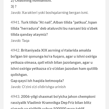
2) Oilasining nomlanishi.
3) ?
Javob: Xarakteri yoki boshqalarning bergan ismi.
4941.
Turk tilida “At nali”, Alban tilida “patkua”, Ispan
tilida “herradura” deb ataluvchi bu narsani biz o’zbek
tilida qanday ataymiz?
Javob: Taqa
4942.
Britaniyada XIX asrning o’rtalarida amalda
bo‘lgan bir qonunga ko‘ra fuqaro, agar u ishni oxiriga
yetkaza olmasa, qatl etish bilan jazolangan, agar u
ishni oxiriga yetkazsa o’z-o’zidan jazodan ham qutilib
qolishgan.
Gap qaysi ish haqida ketmoqda?
Javob: O’zini o’zi o’ldirishga urinish
4943.
2006-yilgi shaxmat bo’yicha jahon chempioni
rassiyalik Vladimir Kramnikga Dep Friz bilan blitz
o’ynash va g’oliblik uchun 500000 euro taklif