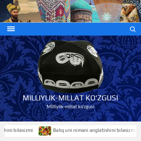
Skip
to
content
Search
MILLIYLIK-MILLAT KO'ZGUSI
Milliylik-millat ko'zgusi
 bilasizmi
Baliq uni nimani anglatishini bilasizmi