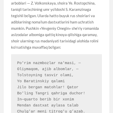
arboblari — Z. Volkonskaya, shoira Ye. Rostopchina,
taniqli tarixchining umr yo’ldoshi S. Karamzinaga
tegishli bo’lgan. Ularda hatto buyuk rus shoirlari va
adiblarining noma’lum dastxatlarini ham uchratish
mumkin. Pushkin «Yevgeniy Onegin» she’riy romanida
aslzodalar albomiga qattiq kinoya qilishiga qaramay,
shoir ularning rus madaniyati tarixidagi alohida rolini
ko’rsatishga muvaffaq bo’lgan:
Po'rim nazmbozlar na'masi, — 

Oliymaqom, ajib albomlar, — 

Tolstoyning tasvir olami, 

Yo Baratinskiy qalami 

Jilo bergan matohlar! Qator

Bo'ling Tangri qahriga duchor!

In—quarto berib bir xonim 

Mendan dastxat aylasa talab 

Chulg'ar meni titrog'u g’azab. 
