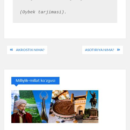
Post
AKROSTIX NIMA?
ASOTIRIYA NIMA?
menyusi
Milliylik-millat ko’zgusi