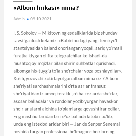
«Albom lirikasi» nima?
Admin
09.10.2021
I. S. Sokolov — Mikitovning esdaliklarida biz shunday
tavsifga duch kelamiz: «Babininodagi yangi temiryo’l
stantsiyasidan baland ohorlangan yoqali, sariq yo’rmali
furajka kiygan olifta telegrafchilar kelishadi-da
mushtoq oyimqizlar bilan shirin suhbatlar qurishadi,
albomga his-tuyg’u to’la she’rchalar yoza boshlaydilar».
Xo’sh, yozuvchi xotirlayotgan albom nima o’zi? Albom
she’riyati sarchashmalarini o’rta asrlar fransuz
she’riyatidan izlamoq kerakki, o’sha kezlarda she’rlar,
asosan balladalar va rondolar yozib yurgan havaskor
shoirlar ularni alohida to’plamlarga qovushtirar edilar.
Eng mashhurlaridan biri «Yuz ballada kitobi» bo’lib,
unda eng iste’dodlaridan biri — Jan de Senper Senemal
boshida turgan professional bo’lmagan shoirlarning