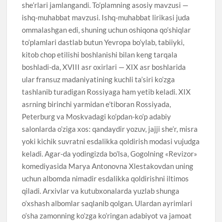
she’rlari jamlangandi. To’plamning asosiy mavzusi —
ishq-muhabbat mavzusi. Ishq-muhabbat lirikasi juda
ommalashgan edi, shuning uchun oshiqona qo’shiqlar
to’plamlari dastlab butun Yevropa bo’ylab, tabiiyki,
kitob chop etilishi boshlanishi bilan keng tarqala
boshladi-da, XVIII asr oxirlari — XIX asr boshlarida
ular fransuz madaniyatining kuchli ta’siri ko’zga
tashlanib turadigan Rossiyaga ham yetib keladi. XIX
asrning birinchi yarmidan e’tiboran Rossiyada,
Peterburg va Moskvadagi ko’pdan-ko’p adabiy
salonlarda o’ziga xos: qandaydir yozuv, jajji she’r, misra
yoki kichik suvratni esdalikka qoldirish modasi vujudga
keladi. Agar-da yodingizda bo’lsa, Gogolning «Revizor»
komediyasida Marya Antonovna Xlestakovdan uning
uchun albomda nimadir esdalikka qoldirishni iltimos
qiladi. Arxivlar va kutubxonalarda yuzlab shunga
o’xshash albomlar saqlanib qolgan. Ulardan ayrimlari
o’sha zamonning ko’zga ko’ringan adabiyot va jamoat