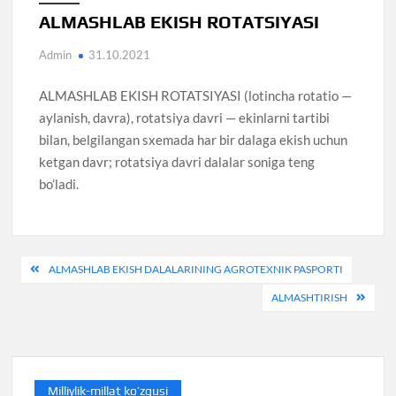
ALMASHLAB EKISH ROTATSIYASI
Admin
31.10.2021
ALMASHLAB EKISH ROTATSIYASI (lotincha rotatio —
aylanish, davra), rotatsiya davri — ekinlarni tartibi
bilan, belgilangan sxemada har bir dalaga ekish uchun
ketgan davr; rotatsiya davri dalalar soniga teng
bo’ladi.
Post
ALMASHLAB EKISH DALALARINING AGROTEXNIK PASPORTI
menyusi
ALMASHTIRISH
Milliylik-millat ko’zgusi