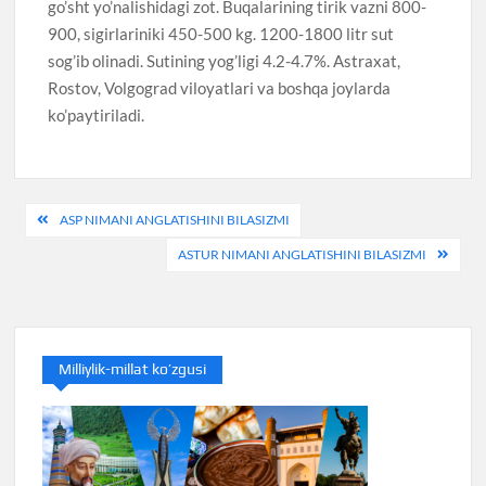
go’sht yo’nalishidagi zot. Buqalarining tirik vazni 800-
900, sigirlariniki 450-500 kg. 1200-1800 litr sut
sog’ib olinadi. Sutining yog’ligi 4.2-4.7%. Astraxat,
Rostov, Volgograd viloyatlari va boshqa joylarda
ko’paytiriladi.
Post
ASP NIMANI ANGLATISHINI BILASIZMI
menyusi
ASTUR NIMANI ANGLATISHINI BILASIZMI
Milliylik-millat ko’zgusi