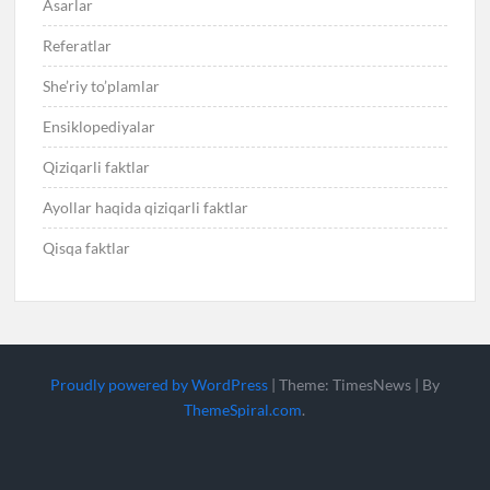
Asarlar
Referatlar
She’riy to’plamlar
Ensiklopediyalar
Qiziqarli faktlar
Ayollar haqida qiziqarli faktlar
Qisqa faktlar
Proudly powered by WordPress
|
Theme: TimesNews
|
By
ThemeSpiral.com
.