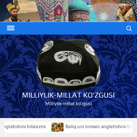
Skip
to
content
Search
MILLIYLIK-MILLAT KO'ZGUSI
Milliylik-millat ko'zgusi
tishini bilasizmi
Baliq uni nimani anglatishini bilasizmi