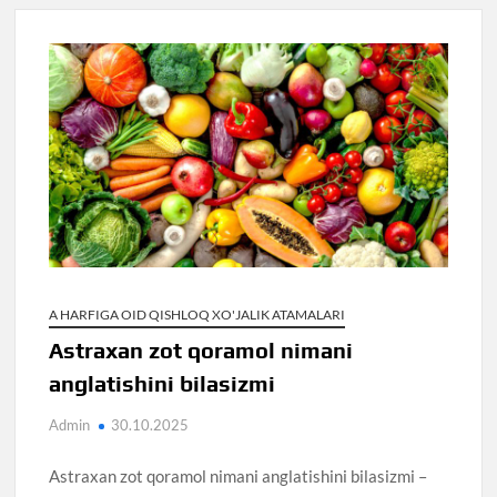
A HARFIGA OID QISHLOQ XO'JALIK ATAMALARI
Astraxan zot qoramol nimani
anglatishini bilasizmi
Admin
30.10.2025
Astraxan zot qoramol nimani anglatishini bilasizmi –