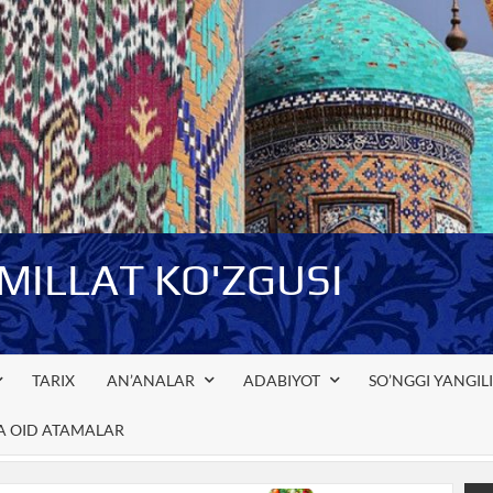
-MILLAT KO'ZGUSI
TARIX
AN’ANALAR
ADABIYOT
SO’NGGI YANGIL
GA OID ATAMALAR