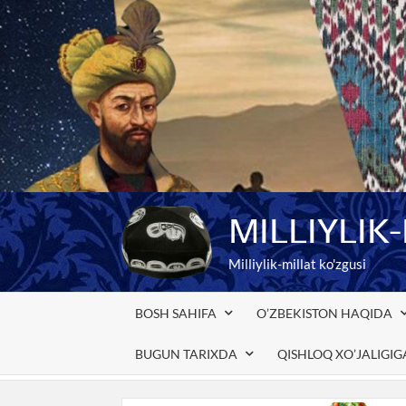
Skip
to
content
MILLIYLIK
Milliylik-millat ko'zgusi
BOSH SAHIFA
O’ZBEKISTON HAQIDA
BUGUN TARIXDA
QISHLOQ XO’JALIGI