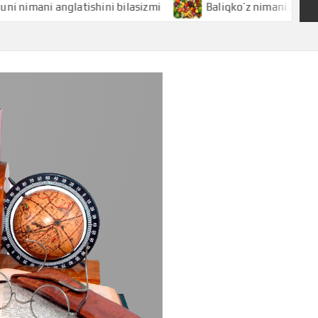
mani anglatishini bilasizmi
Baliqko’z nimani anglatishini 