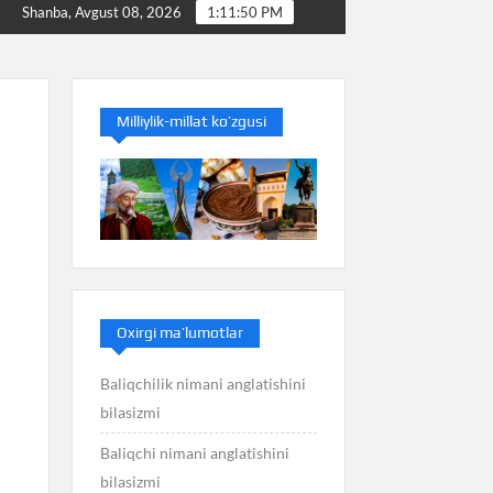
bilasizmi
Baliq nimani anglatishini bilasizmi
Bal
Shanba, Avgust 08, 2026
1:11:50 PM
Milliylik-millat ko’zgusi
Oxirgi ma’lumotlar
Baliqchilik nimani anglatishini
bilasizmi
Baliqchi nimani anglatishini
bilasizmi