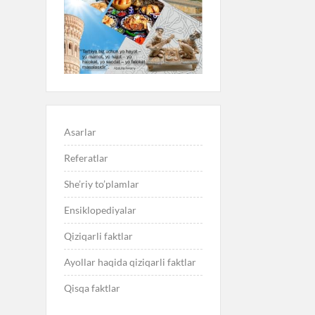
Asarlar
Referatlar
She’riy to’plamlar
Ensiklopediyalar
Qiziqarli faktlar
Ayollar haqida qiziqarli faktlar
Qisqa faktlar