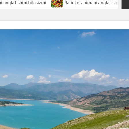
hini bilasizmi
Baliqko’z nimani anglatishini bilasizmi