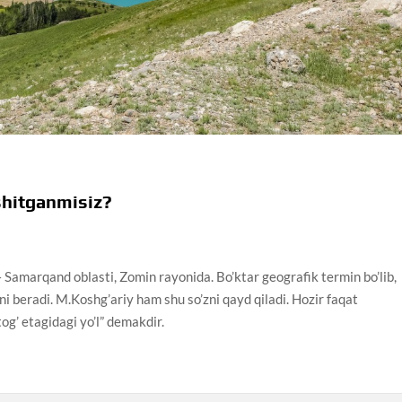
eshitganmisiz?
– Samarqand oblasti, Zomin rayonida. Bo’ktar geografik termin bo’lib,
oni beradi. M.Koshg’ariy ham shu so’zni qayd qiladi. Hozir faqat
tog’ etagidagi yo’l” demakdir.