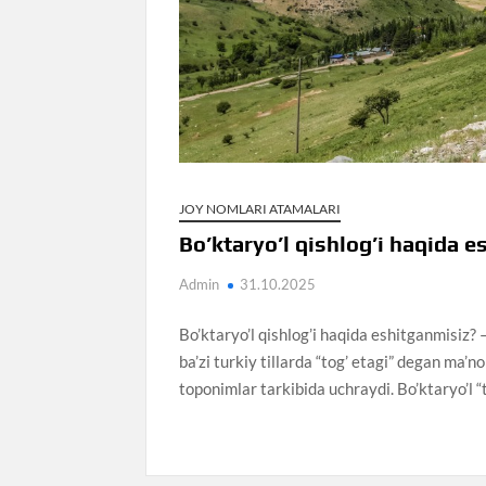
JOY NOMLARI ATAMALARI
Bo’ktaryo’l qishlog’i haqida 
Admin
31.10.2025
Bo’ktaryo’l qishlog’i haqida eshitganmisiz? 
ba’zi turkiy tillarda “tog’ etagi” degan ma’n
toponimlar tarkibida uchraydi. Bo’ktaryo’l “