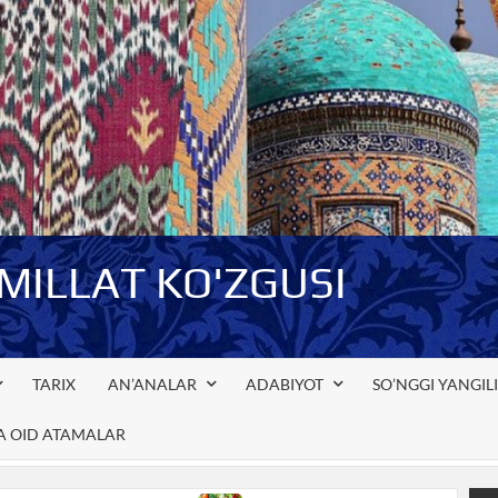
-MILLAT KO'ZGUSI
TARIX
AN’ANALAR
ADABIYOT
SO’NGGI YANGIL
GA OID ATAMALAR