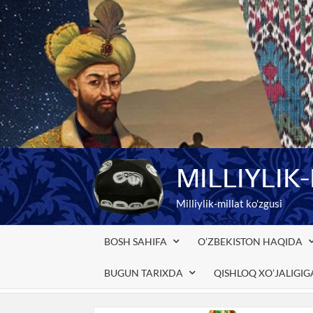
Skip
to
content
MILLIYLIK
Milliylik-millat ko'zgusi
BOSH SAHIFA
O’ZBEKISTON HAQIDA
BUGUN TARIXDA
QISHLOQ XO’JALIGI