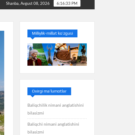
Baliq nimani anglatishini bilasizmi
Balans nimani a
Shanba, Avgust 08, 2026
6:16:34 PM
Milliylik-millat ko’zgusi
Oxirgi ma’lumotlar
Baliqchilik nimani anglatishini
bilasizmi
Baliqchi nimani anglatishini
bilasizmi