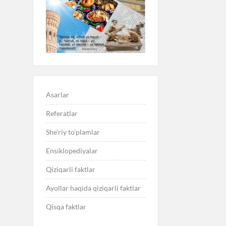
Asarlar
Referatlar
She’riy to’plamlar
Ensiklopediyalar
Qiziqarli faktlar
Ayollar haqida qiziqarli faktlar
Qisqa faktlar