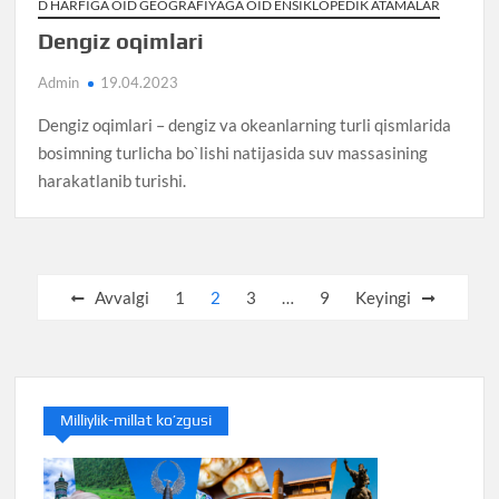
D HARFIGA OID GEOGRAFIYAGA OID ENSIKLOPEDIK ATAMALAR
Dengiz oqimlari
Admin
19.04.2023
Dengiz oqimlari – dengiz va okeanlarning turli qismlarida
bosimning turlicha bo`lishi natijasida suv massasining
harakatlanib turishi.
Posts
Avvalgi
1
2
3
…
9
Keyingi
pagination
Milliylik-millat ko’zgusi