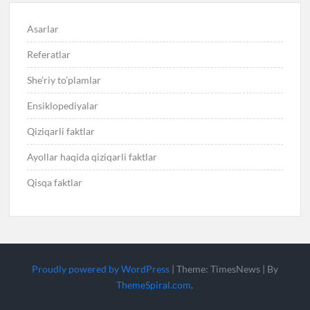
Asarlar
Referatlar
She’riy to’plamlar
Ensiklopediyalar
Qiziqarli faktlar
Ayollar haqida qiziqarli faktlar
Qisqa faktlar
Proudly powered by WordPress
|
Theme: TimesNews
|
By
ThemeSpiral.com
.