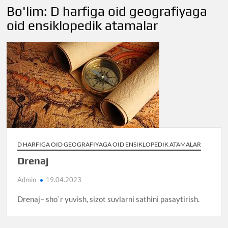
Bo'lim:
D harfiga oid geografiyaga
oid ensiklopedik atamalar
D HARFIGA OID GEOGRAFIYAGA OID ENSIKLOPEDIK ATAMALAR
Drenaj
Admin
19.04.2023
Drenaj– sho`r yuvish, sizot suvlarni sathini pasaytirish.