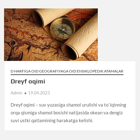
D HARFIGA OID GEOGRAFIYAGA OID ENSIKLOPEDIK ATAMALAR
Dreyf oqimi
Admin
19.04.2023
Dreyf oqimi – suv yuzasiga shamol urulishi va to`lqinning
orqa qismiga shamol bosishi natijasida okean va dengiz
suvi ustki qatlamining harakatga kelishi.