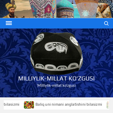
Skip
to
content
Search
MILLIYLIK-MILLAT KO'ZGUSI
Milliylik-millat ko'zgusi
i
Baliq uni nimani anglatishini bilasizmi
Baliqko