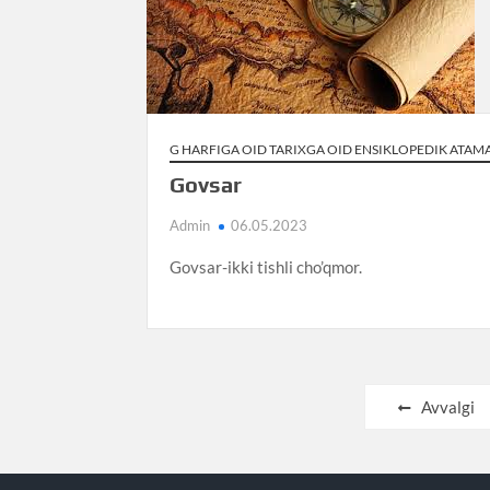
G HARFIGA OID TARIXGA OID ENSIKLOPEDIK ATAM
Govsar
Admin
06.05.2023
Govsar-ikki tishli cho’qmor.
Posts
Avvalgi
pagination