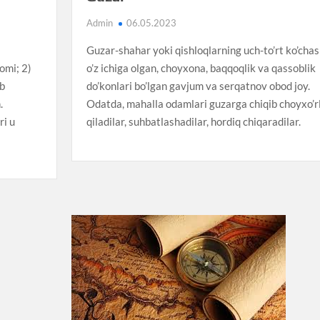
Admin
06.05.2023
Guzar-shahar yoki qishloqlarning uch-to’rt ko’chas
omi; 2)
o’z ichiga olgan, choyxona, baqqoqlik va qassoblik
ab
do’konlari bo’lgan gavjum va serqatnov obod joy.
.
Odatda, mahalla odamlari guzarga chiqib choyxo’r
ri u
qiladilar, suhbatlashadilar, hordiq chiqaradilar.