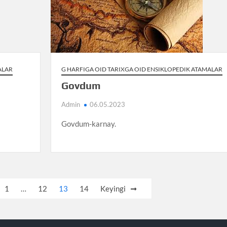
ALAR
G HARFIGA OID TARIXGA OID ENSIKLOPEDIK ATAMALAR
Govdum
Admin
06.05.2023
Govdum-karnay.
1
…
12
13
14
Keyingi