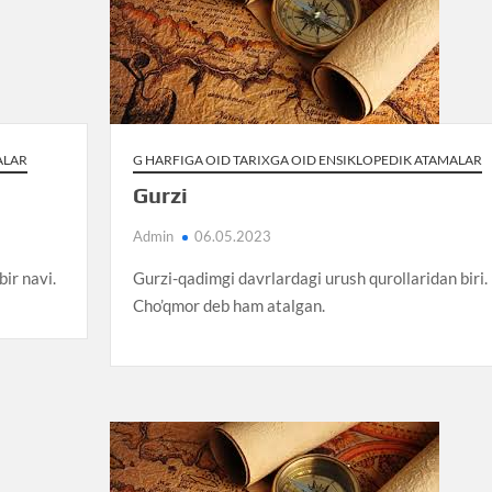
ALAR
G HARFIGA OID TARIXGA OID ENSIKLOPEDIK ATAMALAR
Gurzi
Admin
06.05.2023
ir navi.
Gurzi-qadimgi davrlardagi urush qurollaridan biri.
Cho’qmor deb ham atalgan.