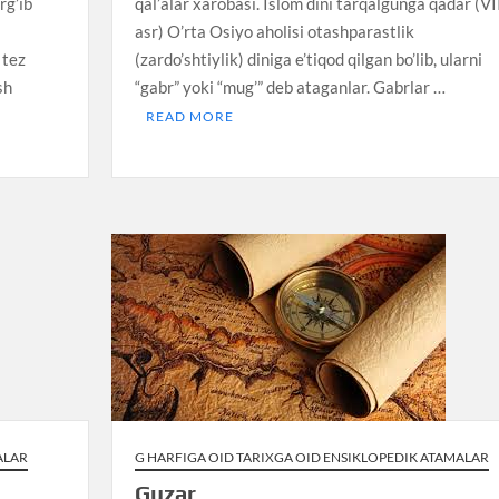
rg’ib
qal’alar xarobasi. Islom dini tarqalgunga qadar (VI
asr) O’rta Osiyo aholisi otashparastlik
 tez
(zardo’shtiylik) diniga e’tiqod qilgan bo’lib, ularni
sh
“gabr” yoki “mug’” deb ataganlar. Gabrlar …
READ MORE
ALAR
G HARFIGA OID TARIXGA OID ENSIKLOPEDIK ATAMALAR
Guzar