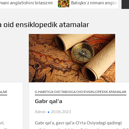
shini bilasizmi
Baliqko’z nimani anglatishini bilasizmi
ga oid ensiklopedik atamalar
ALAR
G HARFIGA OID TARIXGA OID ENSIKLOPEDIK ATAMALAR
Gabr qal’a
Admin
20.06.2023
ri.
Gabr qal’a, gavr qal’a-O’rta Osiyodagi qadimgi