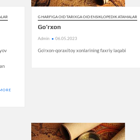
ALAR
G HARFIGA OID TARIXGA OID ENSIKLOPEDIK ATAMALAR
Go’rxon
Admin
06.05.2023
uyov
Go’rxon-qoraxitoy xonlarining faxriy laqabi
gan
 MORE