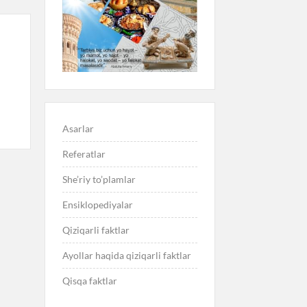
Asarlar
Referatlar
She’riy to’plamlar
Ensiklopediyalar
Qiziqarli faktlar
Ayollar haqida qiziqarli faktlar
Qisqa faktlar