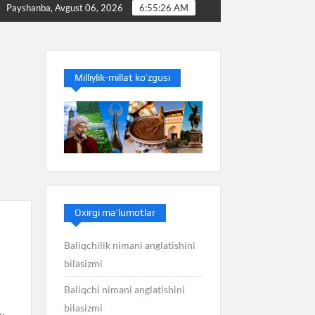
Baliq nimani anglatishini bilasizmi
Balans nimani 
Payshanba, Avgust 06, 2026
6:55:27 AM
Milliylik-millat ko’zgusi
Oxirgi ma’lumotlar
Baliqchilik nimani anglatishini
bilasizmi
Baliqchi nimani anglatishini
bilasizmi