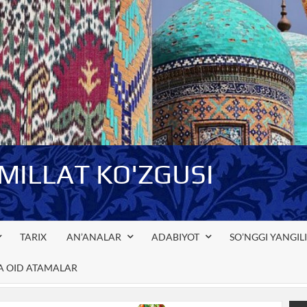
-MILLAT KO'ZGUSI
TARIX
AN’ANALAR
ADABIYOT
SO’NGGI YANGIL
GA OID ATAMALAR