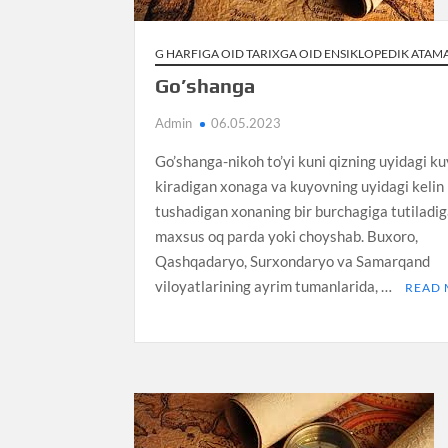
G HARFIGA OID TARIXGA OID ENSIKLOPEDIK ATAM
Go’shanga
Admin
06.05.2023
Go’shanga-nikoh to’yi kuni qizning uyidagi k
kiradigan xonaga va kuyovning uyidagi kelin
tushadigan xonaning bir burchagiga tutiladi
maxsus oq parda yoki choyshab. Buxoro,
Qashqadaryo, Surxondaryo va Samarqand
viloyatlarining ayrim tumanlarida, …
READ