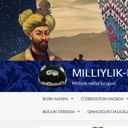
Skip
to
content
MILLIYLIK
Milliylik-millat ko'zgusi
BOSH SAHIFA
O’ZBEKISTON HAQIDA
BUGUN TARIXDA
QISHLOQ XO’JALIGI