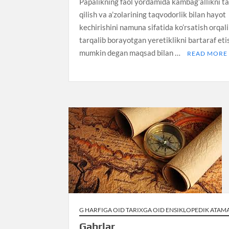
Papalikning faol yordamida kambag’allikni ta
qilish va a’zolarining taqvodorlik bilan hayot
kechirishini namuna sifatida ko’rsatish orqali
tarqalib borayotgan yeretiklikni bartaraf eti
mumkin degan maqsad bilan …
READ MORE
G HARFIGA OID TARIXGA OID ENSIKLOPEDIK ATAM
Gabrlar