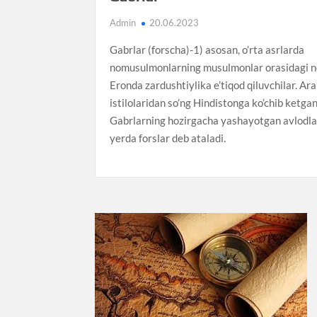
Admin
20.06.2023
Gabrlar (forscha)-1) asosan, o’rta asrlarda
nomusulmonlarning musulmonlar orasidagi n
Eronda zardushtiylika e’tiqod qiluvchilar. Ar
istilolaridan so’ng Hindistonga ko’chib ketgan
Gabrlarning hozirgacha yashayotgan avlodla
yerda forslar deb ataladi.