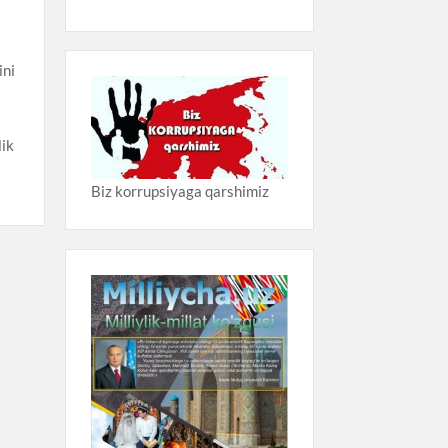
ini
lik
Biz korrupsiyaga qarshimiz