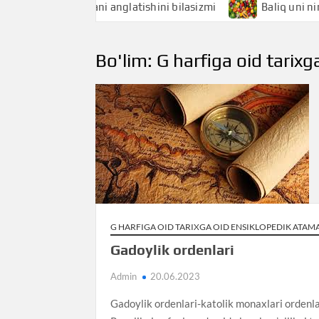
chi nimani anglatishini bilasizmi
Baliq uni nimani anglati
Bo'lim:
G harfiga oid tarix
G HARFIGA OID TARIXGA OID ENSIKLOPEDIK ATAM
Gadoylik ordenlari
Admin
20.06.2023
Gadoylik ordenlari-katolik monaxlari ordenla