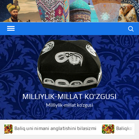
Skip
to
content
Search
MILLIYLIK-MILLAT KO'ZGUSI
Milliylik-millat ko'zgusi
iq uni nimani anglatishini bilasizmi
Baliqko’z nimani ang