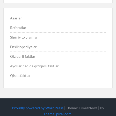
Asarlar
Referatlar
She’riy to’plamlar
Ensiklopediyalar
Qiziqarli faktlar
Ayollar haqida qiziqarli faktlar
Qisqa faktlar
Proudly powered by WordPress
|
Theme: TimesNews
|
By
ThemeSpiral.com
.