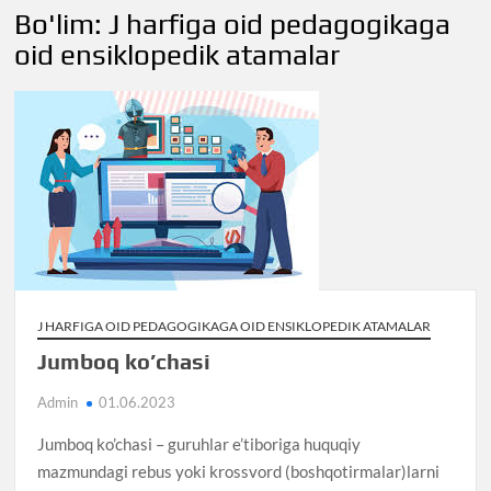
Bo'lim:
J harfiga oid pedagogikaga
oid ensiklopedik atamalar
J HARFIGA OID PEDAGOGIKAGA OID ENSIKLOPEDIK ATAMALAR
Jumboq ko’chasi
Admin
01.06.2023
Jumboq ko’chasi – guruhlar e’tiboriga huquqiy
mazmundagi rebus yoki krossvord (boshqotirmalar)larni