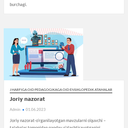
burchagi.
J HARFIGA OID PEDAGOGIKAGA OID ENSIKLOPEDIK ATAMALAR
Joriy nazorat
Admin
01.06.2023
Joriy nazorat-o’rganilayotgan mavzularni o’quvchi –
talabalar tomonidan qanday o’zlashtirayotganini