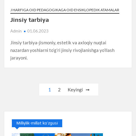
J HARFIGA OID PEDAGOGIKAGA OID ENSIKLOPEDIK ATAMALAR
Jinsiy tarbiya
Admin
01.06.2023
Jinsiy tarbiya-jismoniy, estetik va axloqiy nuqtai
nazardan yoshlarni to’g’ri jinsiy rivojlanishga yo’llash
jarayoni.
Posts
1
2
Keyingi
pagination
Milliylik-millat ko’zgusi