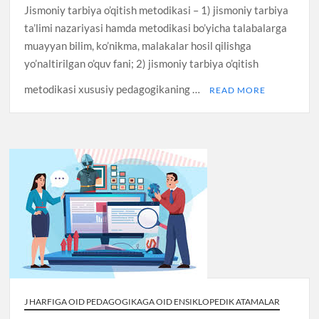
Jismoniy tarbiya o’qitish metodikasi – 1) jismoniy tarbiya
ta’limi nazariyasi hamda metodikasi bo’yicha talabalarga
muayyan bilim, ko’nikma, malakalar hosil qilishga
yo’naltirilgan o’quv fani; 2) jismoniy tarbiya o’qitish
metodikasi xususiy pedagogikaning …
READ MORE
J HARFIGA OID PEDAGOGIKAGA OID ENSIKLOPEDIK ATAMALAR