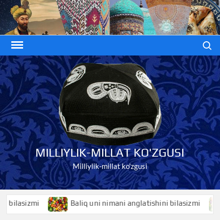
Skip
to
content
Search
MILLIYLIK-MILLAT KO'ZGUSI
Milliylik-millat ko'zgusi
Baliq uni nimani anglatishini bilasizmi
Baliqko’z 