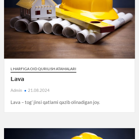
L HARFIGA OID QURILISH ATAMALARI
Lava
Admin
21.08.2024
Lava – tog’ jinsi qatlami qazib olinadigan joy.