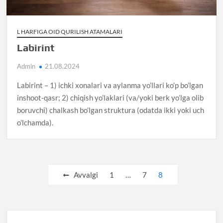
L HARFIGA OID QURILISH ATAMALARI
Labirint
Admin
21.08.2024
Labirint – 1) ichki xonalari va aylanma yo’llari ko’p bo’lgan
inshoot-qasr; 2) chiqish yo’laklari (va/yoki berk yo’lga olib
boruvchi) chalkash bo’lgan struktura (odatda ikki yoki uch
o’lchamda).
Posts
Avvalgi
1
…
7
8
pagination