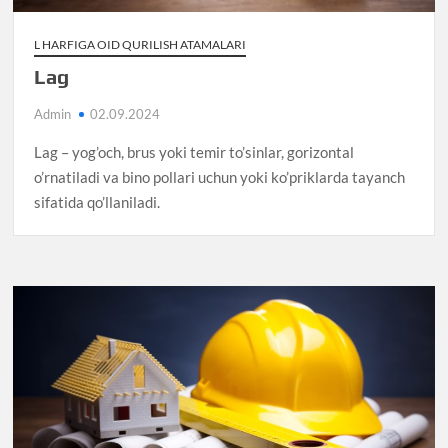
L HARFIGA OID QURILISH ATAMALARI
Lag
Admin
02.09.2024
Lag – yog’och, brus yoki temir to’sinlar, gorizontal
o’rnatiladi va bino pollari uchun yoki ko’priklarda tayanch
sifatida qo’llaniladi.