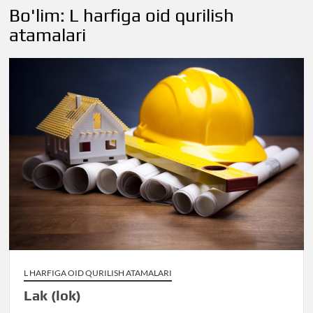
Bo'lim:
L harfiga oid qurilish
atamalari
L HARFIGA OID QURILISH ATAMALARI
Lak (lok)