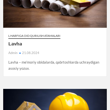
L HARFIGA OID QURILISH ATAMALARI
Lavha
Admin
21.08.2024
Lavha – me’moriy obidalarda, qabrtoshlarda uchraydigan
asosiy yozuv.