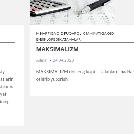
M HARFIGA OID FUQAROLIK JAMIYATIGA OID
ENSIKLOPEDIK ATAMALAR
MAKSIMALIZM
Admin
24.04.2023
siy
MAKSIMALIZM (lot. eng ko’p) — talablarni hadda
atlarini
oshirib yuborish.
shlar va
iyat
gining