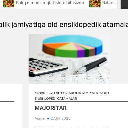
aliq nimani anglatishini bilasizmi
Balans nimani anglatis
olik jamiyatiga oid ensiklopedik atamal
M HARFIGA OID FUQAROLIK JAMIYATIGA OID
ENSIKLOPEDIK ATAMALAR
MAJORITAR
Admin
27.04.2023