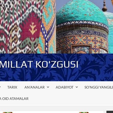
-MILLAT KO'ZGUSI
TARIX
AN’ANALAR
ADABIYOT
SO’NGGI YANGIL
GA OID ATAMALAR