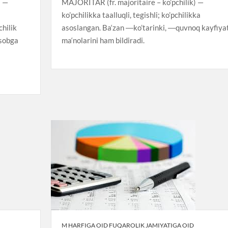
) —
MAJORITAR (fr. majoritaire – ko’pchilik) —
ko’pchilikka taalluqli, tegishli; ko’pchilikka
chilik
asoslangan. Ba‘zan ―ko’tarinki, ―quvnoq kayfiya
isobga
ma‘nolarini ham bildiradi.
M HARFIGA OID FUQAROLIK JAMIYATIGA OID