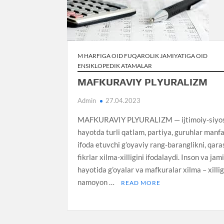
M HARFIGA OID FUQAROLIK JAMIYATIGA OID
ENSIKLOPEDIK ATAMALAR
MAFKURAVIY PLYURALIZM
Admin
27.04.2023
MAFKURAVIY PLYURALIZM — ijtimoiy-siyo
hayotda turli qatlam, partiya, guruhlar manfa
ifoda etuvchi g’oyaviy rang-baranglikni, qara
fikrlar xilma-xilligini ifodalaydi. Inson va jam
hayotida g’oyalar va mafkuralar xilma – xilli
namoyon …
READ MORE