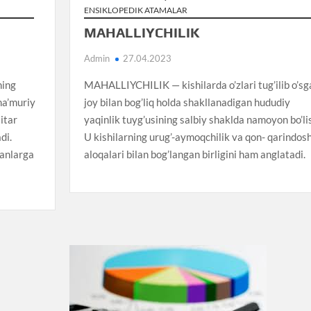
ENSIKLOPEDIK ATAMALAR
MAHALLIYCHILIK
Admin
27.04.2023
ing
MAHALLIYCHILIK — kishilarda o’zlari tug’ilib o’sg
 ma’muriy
joy bilan bog’liq holda shakllanadigan hududiy
litar
yaqinlik tuyg’usining salbiy shaklda namoyon bo’lis
di.
U kishilarning urug’-aymoqchilik va qon- qarindosh
ganlarga
aloqalari bilan bog’langan birligini ham anglatadi.