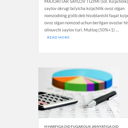
MAJORITAR SAYLOV TIZIMI (lot. Ko’pchilik
saylov okrugi bo’yicha ko’pchilik ovoz olgan
nomzodning g’olib deb hisoblanishi faqat ko’p
ovoz olgan nomzod uchun berilgan ovozlar h
olinuvchi saylov turi. Mutloq (50%+1) …
READ MORE
M HARFIGA OID FUQAROLIK JAMIYATIGA OID