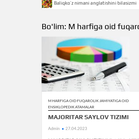
lasizmi
Baliqko’z nimani anglatishini bilasizmi
B
Bo'lim:
M harfiga oid fuqar
M HARFIGA OID FUQAROLIK JAMIYATIGA OID
ENSIKLOPEDIK ATAMALAR
MAJORITAR SAYLOV TIZIMI
Admin
27.04.2023