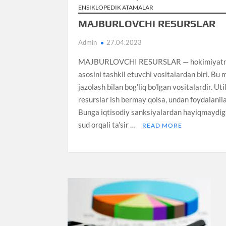
ENSIKLOPEDIK ATAMALAR
MAJBURLOVCHI RESURSLAR
Admin
27.04.2023
MAJBURLOVCHI RESURSLAR — hokimiyatn
asosini tashkil etuvchi vositalardan biri. Bu
jazolash bilan bog’liq bo’lgan vositalardir. Uti
resurslar ish bermay qolsa, undan foydalanila
Bunga iqtisodiy sanksiyalardan hayiqmaydi
sud orqali ta’sir …
READ MORE