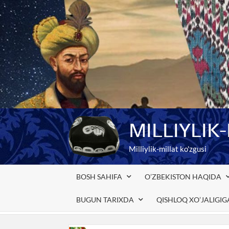
Skip
to
content
MILLIYLIK
Milliylik-millat ko'zgusi
BOSH SAHIFA
O’ZBEKISTON HAQIDA
BUGUN TARIXDA
QISHLOQ XO’JALIGI