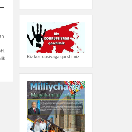
an
hi.
Biz korrupsiyaga qarshimiz
lik