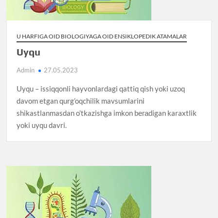
U HARFIGA OID BIOLOGIYAGA OID ENSIKLOPEDIK ATAMALAR
Uyqu
Admin
27.05.2023
Uyqu – issiqqonli hayvonlardagi qattiq qish yoki uzoq
davom etgan qurg’oqchilik mavsumlarini
shikastlanmasdan o’tkazishga imkon bегаdigan karaxtlik
yoki uyqu davri.