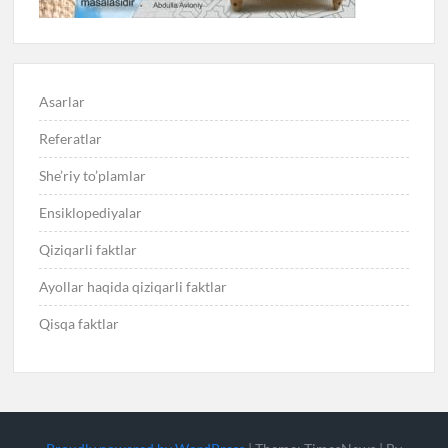
Asarlar
Referatlar
She’riy to’plamlar
Ensiklopediyalar
Qiziqarli faktlar
Ayollar haqida qiziqarli faktlar
Qisqa faktlar