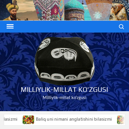
Skip
to
content
Search
MILLIYLIK-MILLAT KO'ZGUSI
Milliylik-millat ko'zgusi
Baliq uni nimani anglatishini bilasizmi
Baliqko’z