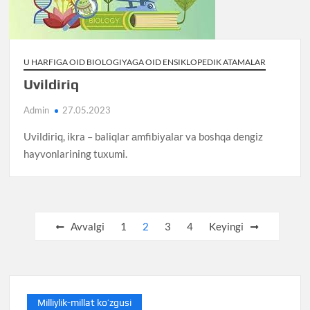
U HARFIGA OID BIOLOGIYAGA OID ENSIKLOPEDIK ATAMALAR
Uvildiriq
Admin
27.05.2023
Uvildiriq, ikra – baliqlar аmfibiуаlаr va boshqa dengiz
hayvonlarining tuxumi.
Posts
Avvalgi
1
2
3
4
Keyingi
pagination
Milliylik-millat ko’zgusi