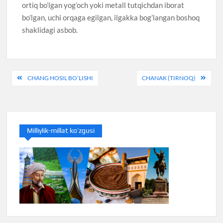
ortiq bo’lgan yog’och yoki metall tutqichdan iborat
bo’lgan, uchi orqaga egilgan, ilgakka bog’langan boshoq
shaklidagi asbob.
Post
CHANG HOSIL BO’LISHI
CHANAK (TIRNOQ)
menyusi
Milliylik-millat ko’zgusi