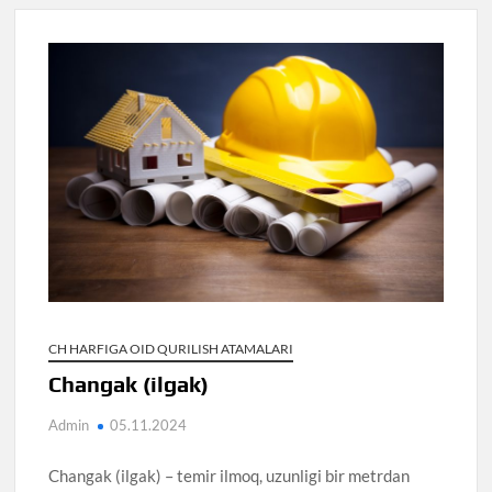
CH HARFIGA OID QURILISH ATAMALARI
Changak (ilgak)
Admin
05.11.2024
Changak (ilgak) – temir ilmoq, uzunligi bir metrdan