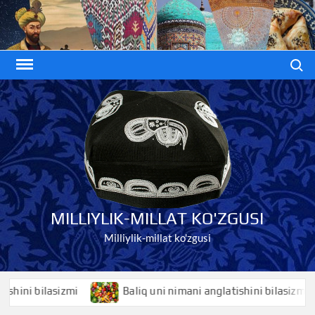
Skip
to
content
Search
MILLIYLIK-MILLAT KO'ZGUSI
Milliylik-millat ko'zgusi
i bilasizmi
Baliq uni nimani anglatishini bilasizmi