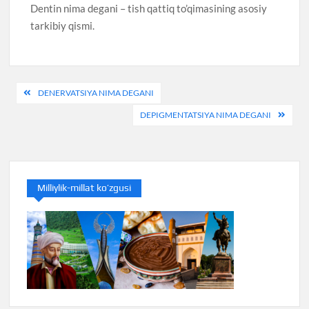
Dentin nima degani – tish qattiq to’qimasining asosiy
tarkibiy qismi.
Post
DENERVATSIYA NIMA DEGANI
menyusi
DEPIGMENTATSIYA NIMA DEGANI
Milliylik-millat ko’zgusi