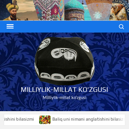
Skip
to
content
Search
MILLIYLIK-MILLAT KO'ZGUSI
Milliylik-millat ko'zgusi
ni bilasizmi
Baliq uni nimani anglatishini bilasizmi