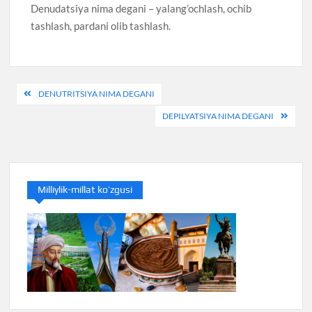
Denudatsiya nima degani – yalang’ochlash, ochib
tashlash, pardani olib tashlash.
Post
DENUTRITSIYA NIMA DEGANI
menyusi
DEPILYATSIYA NIMA DEGANI
Milliylik-millat ko’zgusi