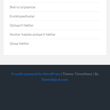
She’riy to’plamlar
Ensiklopediyalar
Qiziqarli faktlar
Ayollar haqida qiziqarli faktlar
Qisqa faktlar
Proudly powered by WordPress
|
Theme: TimesNews
|
By
ThemeSpiral.com
.