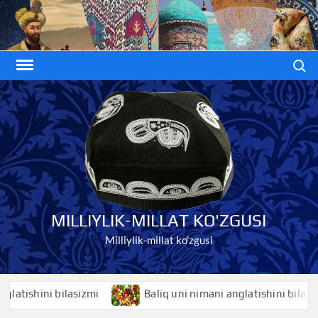
Skip
to
content
Search
MILLIYLIK-MILLAT KO'ZGUSI
Milliylik-millat ko'zgusi
ishini bilasizmi
Baliq uni nimani anglatishini bilasizmi