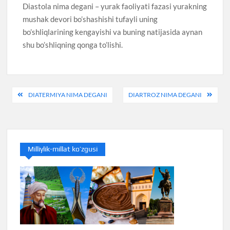
Diastola nima degani – yurak faoliyati fazasi yurakning
mushak devori bo’shashishi tufayli uning
bo’shliqlarining kengayishi va buning natijasida aynan
shu bo’shliqning qonga to’lishi.
Post
DIATERMIYA NIMA DEGANI
DIARTROZ NIMA DEGANI
menyusi
Milliylik-millat ko’zgusi