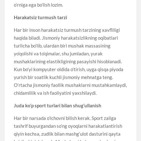
o‘rniga ega bo‘lish lozim.
Harakatsiz turmush tarzi
Har bir inson harakatsiz turmush tarzining xavfliligi
haqida biladi. Jismoniy harakatsizlikning oqibatlari
turlicha bo‘lib, ulardan biri mushak massasining
yo‘qolishi va to‘qimalar, shu jumladan, yurak
mushaklarining elastikligining pasayishi hisoblanadi.
Kun bo‘yi kompyuter oldida o‘tirish, uyga qisqa piyoda
yurish bir soatlik kuchli jismoniy mehnatga teng.
O‘rtacha jismoniy faollik mushaklarni mustahkamlaydi,
chidamlilik va ish faoliyatini yaxshilaydi.
Juda ko‘p sport turlari bilan shug‘ullanish
Har bir narsada o‘lchovni bilish kerak. Sport zaliga
tashrif buyurgandan so‘ng oyoqlarni harakatlantirish
qiyin kechsa, zudlik bilan mashg‘ulot dasturini qayta