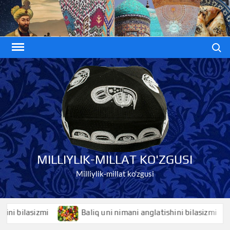
Skip
to
content
Search
MILLIYLIK-MILLAT KO'ZGUSI
Milliylik-millat ko'zgusi
lasizmi
Baliq uni nimani anglatishini bilasizmi
Ba