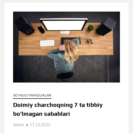
SO'NGGI YANGILIKLAR
Doimiy charchoqning 7 ta tibbiy
bo‘lmagan sabablari
Admin
17.12.2022