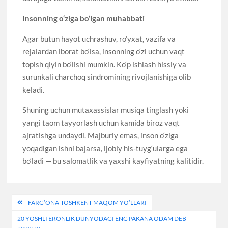
Insonning o‘ziga bo‘lgan muhabbati
Agar butun hayot uchrashuv, ro‘yxat, vazifa va
rejalardan iborat bo‘lsa, insonning o‘zi uchun vaqt
topish qiyin bo‘lishi mumkin. Ko‘p ishlash hissiy va
surunkali charchoq sindromining rivojlanishiga olib
keladi.
Shuning uchun mutaxassislar musiqa tinglash yoki
yangi taom tayyorlash uchun kamida biroz vaqt
ajratishga undaydi. Majburiy emas, inson o‘ziga
yoqadigan ishni bajarsa, ijobiy his-tuyg‘ularga ega
bo‘ladi — bu salomatlik va yaxshi kayfiyatning kalitidir.
Post
FARG’ONA-TOSHKENT MAQOM YO’LLARI
menyusi
20 YOSHLI ERONLIK DUNYODAGI ENG PAKANA ODAM DEB