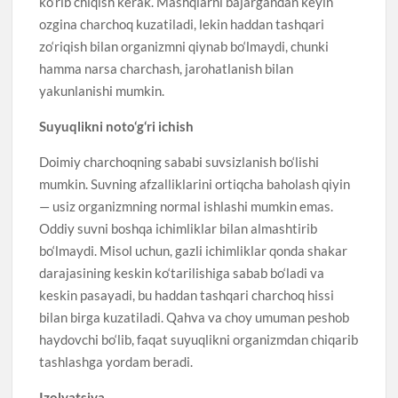
ko‘rib chiqish kerak. Mashqlarni bajargandan keyin
ozgina charchoq kuzatiladi, lekin haddan tashqari
zo‘riqish bilan organizmni qiynab bo‘lmaydi, chunki
hamma narsa charchash, jarohatlanish bilan
yakunlanishi mumkin.
Suyuqlikni noto‘g‘ri ichish
Doimiy charchoqning sababi suvsizlanish bo‘lishi
mumkin. Suvning afzalliklarini ortiqcha baholash qiyin
— usiz organizmning normal ishlashi mumkin emas.
Oddiy suvni boshqa ichimliklar bilan almashtirib
bo‘lmaydi. Misol uchun, gazli ichimliklar qonda shakar
darajasining keskin ko‘tarilishiga sabab bo‘ladi va
keskin pasayadi, bu haddan tashqari charchoq hissi
bilan birga kuzatiladi. Qahva va choy umuman peshob
haydovchi bo‘lib, faqat suyuqlikni organizmdan chiqarib
tashlashga yordam beradi.
Izolyatsiya