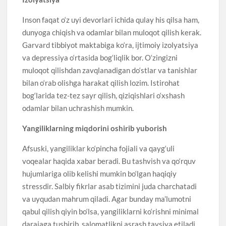
Inson faqat o‘z uyi devorlari ichida qulay his qilsa ham,
dunyoga chiqish va odamlar bilan muloqot qilish kerak.
Garvard tibbiyot maktabiga ko‘ra, ijtimoiy izolyatsiya
va depressiya o‘rtasida bog‘liqlik bor. O‘zingizni
muloqot qilishdan zavqlanadigan do‘stlar va tanishlar
bilan o‘rab olishga harakat qilish lozim. Istirohat
bog‘larida tez-tez sayr qilish, qiziqishlari o‘xshash
odamlar bilan uchrashish mumkin.
Yangiliklarning miqdorini oshirib yuborish
Afsuski, yangiliklar ko‘pincha fojiali va qayg‘uli
voqealar haqida xabar beradi. Bu tashvish va qo‘rquv
hujumlariga olib kelishi mumkin bo‘lgan haqiqiy
stressdir. Salbiy fikrlar asab tizimini juda charchatadi
va uyqudan mahrum qiladi. Agar bunday ma’lumotni
qabul qilish qiyin bo‘lsa, yangiliklarni ko‘rishni minimal
darajaga tushirib, salomatlikni asrash tavsiya etiladi.