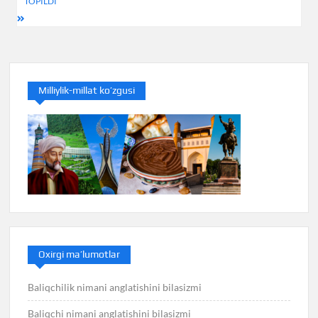
TOPILDI
Milliylik-millat ko’zgusi
Oxirgi ma’lumotlar
Baliqchilik nimani anglatishini bilasizmi
Baliqchi nimani anglatishini bilasizmi