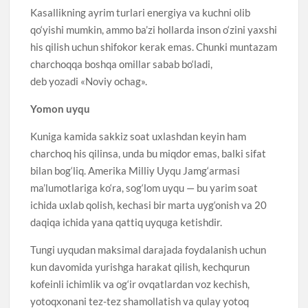
Kasallikning ayrim turlari energiya va kuchni olib
qo‘yishi mumkin, ammo ba’zi hollarda inson o‘zini yaxshi
his qilish uchun shifokor kerak emas. Chunki muntazam
charchoqqa boshqa omillar sabab bo‘ladi,
deb yozadi «Noviy ochag».
Yomon uyqu
Kuniga kamida sakkiz soat uxlashdan keyin ham
charchoq his qilinsa, unda bu miqdor emas, balki sifat
bilan bog‘liq. Amerika Milliy Uyqu Jamg‘armasi
ma’lumotlariga ko‘ra, sog‘lom uyqu — bu yarim soat
ichida uxlab qolish, kechasi bir marta uyg‘onish va 20
daqiqa ichida yana qattiq uyquga ketishdir.
Tungi uyqudan maksimal darajada foydalanish uchun
kun davomida yurishga harakat qilish, kechqurun
kofeinli ichimlik va og‘ir ovqatlardan voz kechish,
yotoqxonani tez-tez shamollatish va qulay yotoq