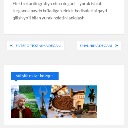
Elektrokardiografiya nima degani – yurak ishlab
turganda paydo bo’ladigan elektr hodisalarini qayd
qilish yo’li bilan yurak holatini aniqlash.
Post
ENTEROPTOZ NIMA DEGANI
EMAL NIMA DEGANI
menyusi
Milliylik-millat ko’zgusi