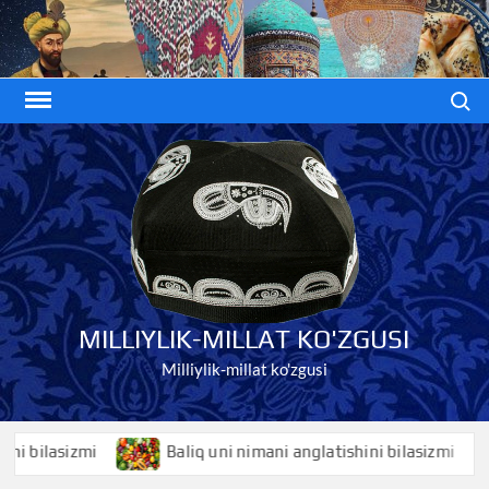
Skip
to
content
Search
MILLIYLIK-MILLAT KO'ZGUSI
Milliylik-millat ko'zgusi
ilasizmi
Baliq uni nimani anglatishini bilasizmi