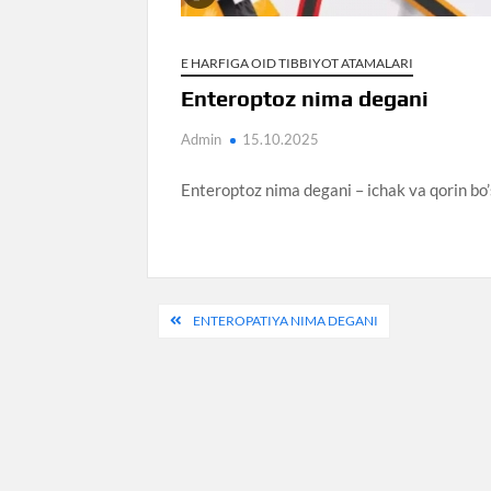
E HARFIGA OID TIBBIYOT ATAMALARI
Enteroptoz nima degani
Admin
15.10.2025
Enteroptoz nima degani – ichak va qorin bo’s
Post
ENTEROPATIYA NIMA DEGANI
menyusi