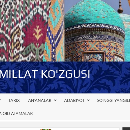
-MILLAT KO'ZGUSI
TARIX
AN’ANALAR
ADABIYOT
SO’NGGI YANGIL
GA OID ATAMALAR