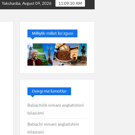
Baliq nimani anglatishini bilasizmi
Balans nimani anglat
Yakshanba, Avgust 09, 2026
11:09:11 AM
Milliylik-millat ko’zgusi
Oxirgi ma’lumotlar
Baliqchilik nimani anglatishini
bilasizmi
Baliqchi nimani anglatishini
bilasizmi