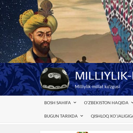
Skip
to
content
MILLIYLIK
Milliylik-millat ko'zgusi
BOSH SAHIFA
O’ZBEKISTON HAQIDA
BUGUN TARIXDA
QISHLOQ XO’JALIGI