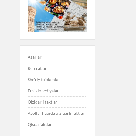
Asarlar
Referatlar
She’riy to’plamlar
Ensiklopediyalar
Qiziqarli faktlar
Ayollar haqida qiziqarli faktlar
Qisqa faktlar