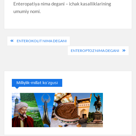
Enteropatiya nima degani – ichak kasalliklarining
umumiy nomi.
Post
ENTEROKOLIT NIMA DEGANI
menyusi
ENTEROPTOZ NIMA DEGANI
Milliylik-millat ko’zgusi