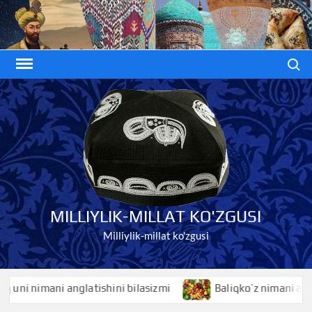
Skip
to
content
Search
MILLIYLIK-MILLAT KO'ZGUSI
Milliylik-millat ko'zgusi
 nimani anglatishini bilasizmi
Baliqko’z nimani anglatishi