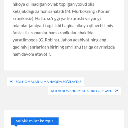
hikoya qilinadigan o’ylab topilgan yoxud olis
kelajakdagi zamon sanaladi (M. Murkokning «Korum
xronikasi»). Hatto so’nggi yadro urushi va yangi
odamlar jamiyati tug’ilishi haqida hikoya qiluvchi ilmiy-
fantastik romanlar ham xronikalar shaklida
yaratilmoqda (G. Robins). Jahon adabiyotining eng
qadimiy janrlaridan birining umri shu tariqa davrimizda
ham davom etayotir.
Post
SOLNOMALAR NIMA HAQDA SO’ZLAYDI?
menyusi
KITOB BOSISHNI KIM IXTIRO QILGAN?
Milliylik-millat ko’zgusi