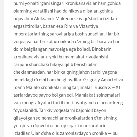
nurni yo’naltirgani singari xronikanavislar ham gohida
olamning yaratilishi haqida hikoya qilsalar, gohida
o’quvchini Aleksandr Makedonskiy qo’shinlari izidan
ergashtirdilar, ba’zan esa Rim va Vizantiya
imperatorlarining saroyilariga bosh suqadilar. Har bir
voqea va har bir zot xronikada o’zining bir bora va har
doim belgilangan mavqeiga ega bo’ladi. Binobarin
xronikanavislar u yoki bu mamlakat rivojlanishi
tarixini shunchaki hikoya qilib berish bilan
cheklanmasdan, har bir xalqning jahon tarixi yagona
oqimidagi o’rnini ham belgilaydilar. Grigoriy Amartol va
Ioann Malalo xronikalarining tarjimalari Rusda X —XI
asrlardayoq paydo bo’lgan edi. Mamlakat solnomalari
va xronografiyalari tartib berilayotganda ulardan keng
foydalanildi. Tarixiy voqealarni bajonidil bayon
qilayotgan solnomachilar xronikalardan o’tmishning
yorqin va o’quvchi uchun qiziqarli manzaralarini
izladilar. Ular o’sha olis zamonlardayoh xronika — bu,