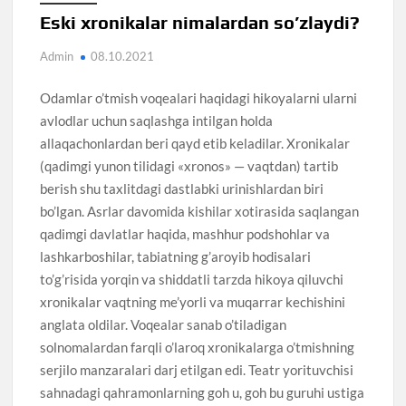
Eski xronikalar nimalardan so’zlaydi?
Admin
08.10.2021
Odamlar o’tmish voqealari haqidagi hikoyalarni ularni
avlodlar uchun saqlashga intilgan holda
allaqachonlardan beri qayd etib keladilar. Xronikalar
(qadimgi yunon tilidagi «xronos» — vaqtdan) tartib
berish shu taxlitdagi dastlabki urinishlardan biri
bo’lgan. Asrlar davomida kishilar xotirasida saqlangan
qadimgi davlatlar haqida, mashhur podshohlar va
lashkarboshilar, tabiatning g’aroyib hodisalari
to’g’risida yorqin va shiddatli tarzda hikoya qiluvchi
xronikalar vaqtning me’yorli va muqarrar kechishini
anglata oldilar. Voqealar sanab o’tiladigan
solnomalardan farqli o’laroq xronikalarga o’tmishning
serjilo manzaralari darj etilgan edi. Teatr yorituvchisi
sahnadagi qahramonlarning goh u, goh bu guruhi ustiga