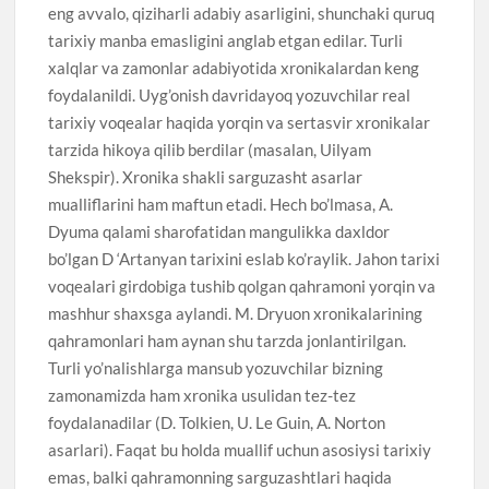
eng avvalo, qiziharli adabiy asarligini, shunchaki quruq
tarixiy manba emasligini anglab etgan edilar. Turli
xalqlar va zamonlar adabiyotida xronikalardan keng
foydalanildi. Uyg’onish davridayoq yozuvchilar real
tarixiy voqealar haqida yorqin va sertasvir xronikalar
tarzida hikoya qilib berdilar (masalan, Uilyam
Shekspir). Xronika shakli sarguzasht asarlar
mualliflarini ham maftun etadi. Hech bo’lmasa, A.
Dyuma qalami sharofatidan mangulikka daxldor
bo’lgan D ‘Artanyan tarixini eslab ko’raylik. Jahon tarixi
voqealari girdobiga tushib qolgan qahramoni yorqin va
mashhur shaxsga aylandi. M. Dryuon xronikalarining
qahramonlari ham aynan shu tarzda jonlantirilgan.
Turli yo’nalishlarga mansub yozuvchilar bizning
zamonamizda ham xronika usulidan tez-tez
foydalanadilar (D. Tolkien, U. Le Guin, A. Norton
asarlari). Faqat bu holda muallif uchun asosiysi tarixiy
emas, balki qahramonning sarguzashtlari haqida