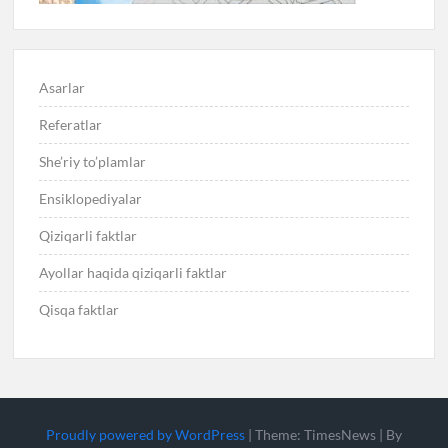
Asarlar
Referatlar
She’riy to’plamlar
Ensiklopediyalar
Qiziqarli faktlar
Ayollar haqida qiziqarli faktlar
Qisqa faktlar
Proudly powered by WordPress
|
Theme: TimesNews
|
By