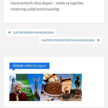
Gastroenterit nima degani – me’da va ingichka
ichakning yallig’lanish kasalligi.
Post
GASTROSPAZM NIMA DEGANI
menyusi
GASTOENTEROSTOMIYA NIMA DEGANI
Milliylik-millat ko’zgusi