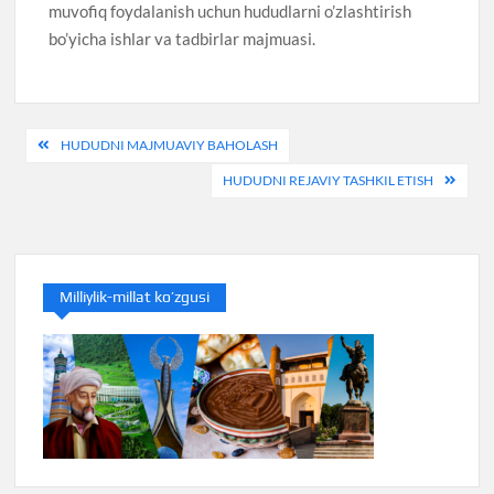
muvofiq foydalanish uchun hududlarni o’zlashtirish
bo’yicha ishlar va tadbirlar majmuasi.
Post
HUDUDNI MAJMUAVIY BAHOLASH
menyusi
HUDUDNI REJAVIY TASHKIL ETISH
Milliylik-millat ko’zgusi