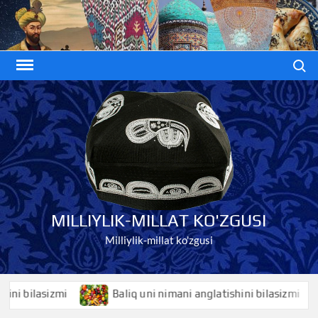
Skip
to
content
Search
MILLIYLIK-MILLAT KO'ZGUSI
Milliylik-millat ko'zgusi
bilasizmi
Baliq uni nimani anglatishini bilasizmi