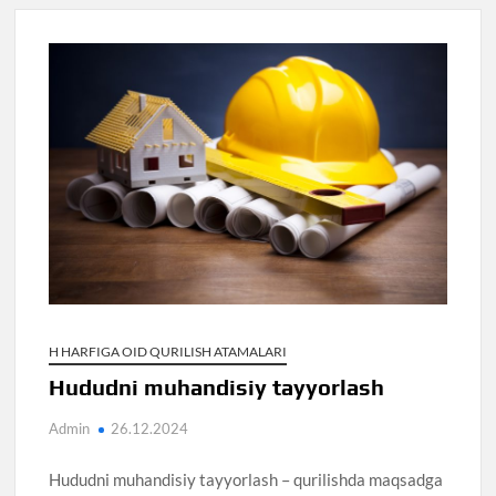
H HARFIGA OID QURILISH ATAMALARI
Hududni muhandisiy tayyorlash
Admin
26.12.2024
Hududni muhandisiy tayyorlash – qurilishda maqsadga