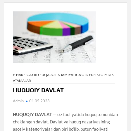
H HARFIGA OID FUQAROLIK JAMIYATIGA OID ENSIKLOPEDIK
ATAMALAR
HUQUQIY DAVLAT
Admin
01.05.2023
HUQUQIY DAVLAT
— o’z faoliyatida huquq tomonidan
cheklangan davlat. Davlat va huquq nazariyasining
asosiy kategoriyalaridan biri bo’lib, butun faoliyati