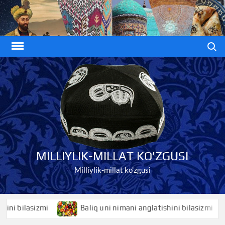
Skip
to
content
Search
MILLIYLIK-MILLAT KO'ZGUSI
Milliylik-millat ko'zgusi
ilasizmi
Baliq uni nimani anglatishini bilasizmi