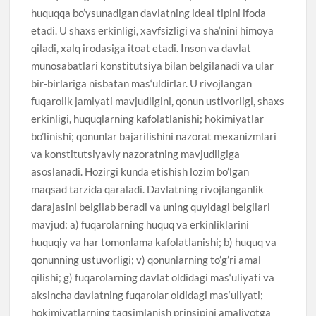
huquqqa bo’ysunadigan davlatning ideal tipini ifoda
etadi. U shaxs erkinligi, xavfsizligi va sha‘nini himoya
qiladi, xalq irodasiga itoat etadi. Inson va davlat
munosabatlari konstitutsiya bilan belgilanadi va ular
bir-birlariga nisbatan mas‘uldirlar. U rivojlangan
fuqarolik jamiyati mavjudligini, qonun ustivorligi, shaxs
erkinligi, huquqlarning kafolatlanishi; hokimiyatlar
bo’linishi; qonunlar bajarilishini nazorat mexanizmlari
va konstitutsiyaviy nazoratning mavjudligiga
asoslanadi. Hozirgi kunda etishish lozim bo’lgan
maqsad tarzida qaraladi. Davlatning rivojlanganlik
darajasini belgilab beradi va uning quyidagi belgilari
mavjud: a) fuqarolarning huquq va erkinliklarini
huquqiy va har tomonlama kafolatlanishi; b) huquq va
qonunning ustuvorligi; v) qonunlarning to’g’ri amal
qilishi; g) fuqarolarning davlat oldidagi mas‘uliyati va
aksincha davlatning fuqarolar oldidagi mas‘uliyati;
hokimiyatlarning taqsimlanish prinsipini amaliyotga