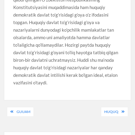
Konstitutsiyasini muqaddimasida ham huquqiy
demokratik davlat to’g’risidagi g’oya o’z ifodasini
topgan. Huquqiy davlat to’g’risidagi g’oya va
nazariyalarni dunyodagi ko’pchilik mamlakatlar tan
olsalarda, ammo uni amaliyotda hamma davlatlar
to’laligicha qo’llamaydilar. Hozirgi paytda huquqiy
davlat to’g’risidagi g’oyani to’liq hayotga tatbiq qilgan
biron-bir davlatni uchratmaysiz. Huddi shu ma‘noda
huquqiy davlat to’g’risidagi nazariyalar har qanday
demokratik davlat intilishi kerak bo’lgan ideal, etalon
vazifasini o’taydi.
Post
GUUAM
HUQUQ
menyusi