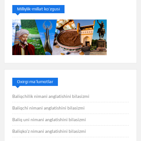
Milliylik-millat ko’zgusi
Oxirgi ma’lumotlar
Baliqchilik nimani anglatishini bilasizmi
Baliqchi nimani anglatishini bilasizmi
Baliq uni nimani anglatishini bilasizmi
Baliqko’z nimani anglatishini bilasizmi