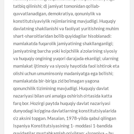
tatbiq qilinishi; d) jamiyat tomonidan qo’llab-
quvvatlanadigan, demokratiya, qonuniylik va
konstitutsiyaviylik rejimlarining mavjudligi. Huquqiy
davlatning shakllanishi va faoliyat yuritishning muhim
shart-sharoitlaridan bo’lib quyidagilar hisoblanadi:
mamlakatda fuqarolik jamiyatining shakllanganligi;
jamiyatning barcha yoki ko’pchilik a‘zolarining siyosiy
va huquqiy ongining yuqori darajada ekanligi; ularning
mamlakat ijtimoiy va siyosiy hayotida faol ishtirok eta
olishi uchun umuminsoniy madaniyatga ega bo’lishi;
mamlakatda bir-biriga zid bo’lmagan yagona
qonunchilik tizimining mavjudligi. Huquqiy davlat
nazariyasi bilan uni amalga oshirish o’rtasida katta
farq bor. Hozirgi paytda huquqiy davlat nazariyasi
dunyodagi ko’pgina davlatlarning konstitutsiyalarida
o’z aksini topgan. Masalan, 1978-yilda qabul qilingan
Ispaniya Konstitutsiyasining 1- moddasi 1-bandida
quyidagilar mustahkamlab qo’yilgan: «Ispaniya – bu