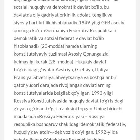
sotsial, huquqiy va demokratik davlat bo’lib, bu
davlatda oliy qadriyat erkinlik, adolat, tenglik va
siyosiy hurfikrlilik hisoblanadi». 1949-yilgi GFR asosiy
qonunga ko’ra «Germaniya Federativ Respublikasi
demokratik va sotsial federativ davlat bo’lib
hisoblanadi» (20-modda) hamda ularning
konstitutsiyaviy tuzilmasi Asosiy Qonunga zid
kelmasligi kerak (28- modda). Huquqiy davlat
to’g’risidagi g’oyalar Avstriya, Gretsiya, Italiya,
Fransiya, Shvetsiya, Shveytsariya va boshqalar bir
qator yuqori darajada rivojlangan davlatlarning
konstitutsiyalarida belgilab qo’yilgan. 1993-yilgi
Rossiya Konstitutsiyasida huquqiy davlat to’g’risidagi
g’oya to’g’ridan-to’g’ri o’z aksini topgan. Uning birinchi
moddasida «Rossiya Federatsiyasi – Rossiya
respublika boshqaruv shaklidagi demokratik, federativ,
huquqiy davlatdir»,–deb yozib qo’yilgan. 1992-yilda
qabul qilingan O’zbekiston Respublikasining