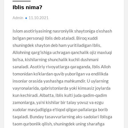
Iblis nima?
Admin
11.10.2021
Islom asotiriyasining nasroniylik shaytoniga o’xshash
bo’lgan personaji Iblis deb ataladi. Biroq xuddi
shuningdek shayton deb ham yuritiladigan Iblis,
Allohning qarg’ishiga uchragan qanchalik ojiz maxluqi
bo’lsa, kishilarning shunchalik kuchli dushmani
sanaladi. Asotiriy rivoyatlarga qaraganda, Iblis Alloh
tomonidan ko’klardan quvib yuborilgan va endilikda
insonlar orasida yashashga mahkumdir. U uylarning
vayronalarida, qabristonlarda yoki kimsasiz joylarda
kun kechiradi. Albatta, Iblis kulti juda qadim-qadim
zamonlarga, ya’ni kishilar bir talay yovuz va ezgu
xudolar mavjudligiga e’tiqod qilgan pallalarga borib
taqaladi. Bunday tasavvurlarning aks-sadolari Iblisga
taom qurbonlik qilish, shuningdek uning sharafiga