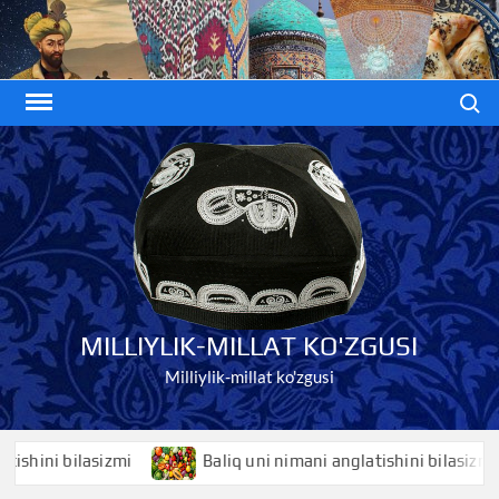
Skip
to
content
Search
MILLIYLIK-MILLAT KO'ZGUSI
Milliylik-millat ko'zgusi
ni bilasizmi
Baliq uni nimani anglatishini bilasizmi