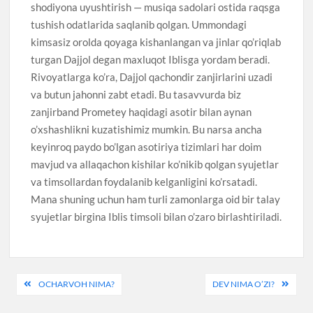
shodiyona uyushtirish — musiqa sadolari ostida raqsga
tushish odatlarida saqlanib qolgan. Ummondagi
kimsasiz orolda qoyaga kishanlangan va jinlar qo’riqlab
turgan Dajjol degan maxluqot Iblisga yordam beradi.
Rivoyatlarga ko’ra, Dajjol qachondir zanjirlarini uzadi
va butun jahonni zabt etadi. Bu tasavvurda biz
zanjirband Prometey haqidagi asotir bilan aynan
o’xshashlikni kuzatishimiz mumkin. Bu narsa ancha
keyinroq paydo bo’lgan asotiriya tizimlari har doim
mavjud va allaqachon kishilar ko’nikib qolgan syujetlar
va timsollardan foydalanib kelganligini ko’rsatadi.
Mana shuning uchun ham turli zamonlarga oid bir talay
syujetlar birgina Iblis timsoli bilan o’zaro birlashtiriladi.
Post
OCHARVOH NIMA?
DEV NIMA O’ZI?
menyusi