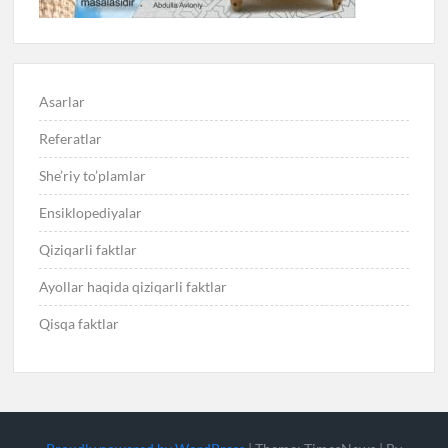
Asarlar
Referatlar
She’riy to’plamlar
Ensiklopediyalar
Qiziqarli faktlar
Ayollar haqida qiziqarli faktlar
Qisqa faktlar