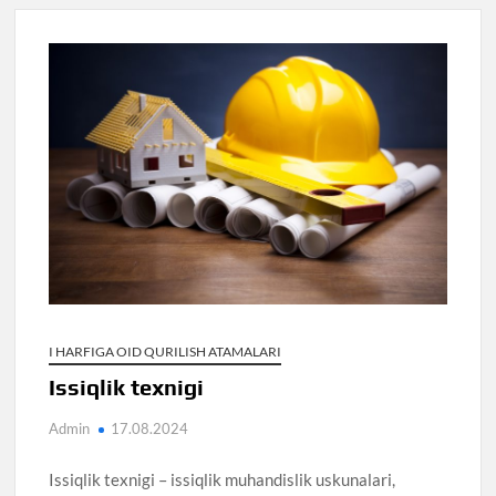
I HARFIGA OID QURILISH ATAMALARI
Issiqlik texnigi
Admin
17.08.2024
Issiqlik texnigi – issiqlik muhandislik uskunalari,