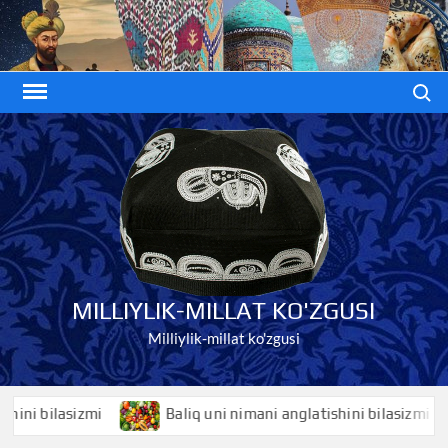
Skip
to
content
Search
MILLIYLIK-MILLAT KO'ZGUSI
Milliylik-millat ko'zgusi
 bilasizmi
Baliq uni nimani anglatishini bilasizmi