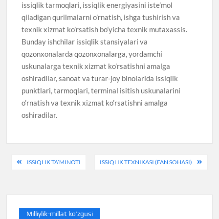
issiqlik tarmoqlari, issiqlik energiyasini iste’mol
qiladigan qurilmalarni o’rnatish, ishga tushirish va
texnik xizmat ko’rsatish bo’yicha texnik mutaxassis.
Bunday ishchilar issiqlik stansiyalari va
qozonxonalarda qozonxonalarga, yordamchi
uskunalarga texnik xizmat ko’rsatishni amalga
oshiradilar, sanoat va turar-joy binolarida issiqlik
punktlari, tarmoqlari, terminal isitish uskunalarini
o’rnatish va texnik xizmat ko’rsatishni amalga
oshiradilar.
Post
ISSIQLIK TA’MINOTI
ISSIQLIK TEXNIKASI (FAN SOHASI)
menyusi
Milliylik-millat ko’zgusi